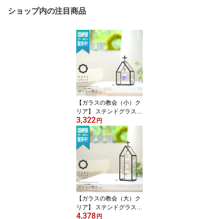
ショップ内の注目商品
【ガラスの教会（小）ク
リア】 ステンドグラス
3,322
サンキャッチャー インテ
円
リア 置物 置き型 スタン
ド 小物 デスク 玄関 北欧
雑貨 北欧雑貨 プレシオ
サ クリスタル 風水 開運
おしゃれ かわいい 誕生
日 プレゼント ギフト 教
会
【ガラスの教会（大）ク
リア】 ステンドグラス
4,378
サンキャッチャー インテ
円