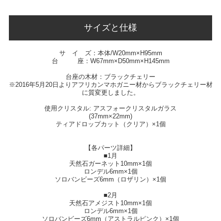
サイズと仕様
サ イ ズ：本体/W20mm×H95mm
台 座：W67mm×D50mm×H145mm
台座の木材：ブラックチェリー
※2016年5月20日よりアフリカンマホガニー材からブラックチェリー材
に質変更しました。
使用クリスタル: アスフォークリスタルガラス
(37mm×22mm)
ティアドロップカット（クリア）×1個
【各パーツ詳細】
■1月
天然石ガーネット10mm×1個
ロンデル6mm×1個
ソロバンビーズ6mm（ロザリン）×1個
■2月
天然石アメジスト10mm×1個
ロンデル6mm×1個
ソロバンビーズ6mm（アストラルピンク）×1個