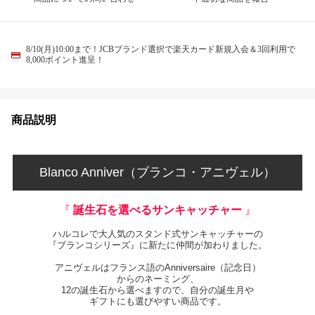
8/10(月)10:00まで！JCBブランド選択で楽天カード新規入会＆3回利用で
8,000ポイント進呈！
商品説明
Blanco Anniver（ブランコ・アニヴェル）
『
誕生石を選べるサンキャッチャー
』
ハルコレで大人気のスタンド式サンキャッチャーの
『ブランコシリーズ』に新たに仲間が加わりました。
アニヴェルはフランス語のAnniversaire（記念日）
からのネーミング、
12の誕生石から選べますので、自分の誕生月や
ギフトにも選びやすい商品です。