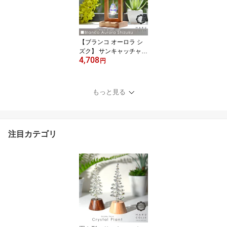
オサ 誕生日 プレゼント
ギフト
【ブランコ オーロラ シ
ズク】 サンキャッチャー
4,708
インテリア 北欧 雑貨 北
円
欧雑貨 玄関 デスク スタ
ンド 置物 小物 木製 開運
風水 クリスタルガラス
もっと見る
アスフォー クリスタル
かわいい おしゃれ 誕生
日 プレゼント ギフト 結
婚祝い 引越し祝い 新築
注目カテゴリ
祝い 開店祝い