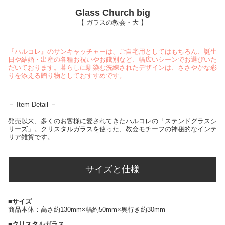
Glass Church big
【 ガラスの教会・大 】
『ハルコレ』のサンキャッチャーは、ご自宅用としてはもちろん、誕生
日や結婚・出産の各種お祝いやお餞別など、幅広いシーンでお選びいた
だいております。暮らしに馴染む洗練されたデザインは、ささやかな彩
りを添える贈り物としておすすめです。
－ Item Detail －
発売以来、多くのお客様に愛されてきたハルコレの「ステンドグラスシ
リーズ」。クリスタルガラスを使った、教会モチーフの神秘的なインテ
リア雑貨です。
サイズと仕様
■サイズ
商品本体：高さ約130mm×幅約50mm×奥行き約30mm
■クリスタルガラス