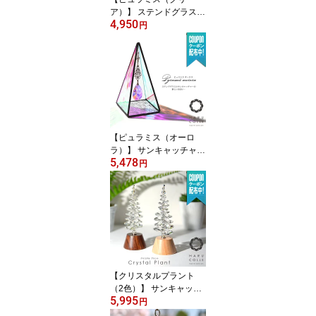
ア）】 ステンドグラス
4,950
サンキャッチャー インテ
円
リア 北欧 雑貨 置物 置き
型 玄関 デスク スタンド
小物 クリスタルガラス
風水 開運 アスフォー ク
リスタル おしゃれ かわ
いい 誕生日 プレゼント
ギフト ピラミッド
【ピュラミス（オーロ
ラ）】 サンキャッチャー
5,478
ステンドグラス インテリ
円
ア 置物 置き型 小物 玄関
デスク 北欧 雑貨 北欧雑
貨 スタンド アスフォー
クリスタル おしゃれ か
わいい ピラミッド クリ
スタルガラス 風水 開運
誕生日 プレゼント ギフ
ト
【クリスタルプラント
（2色）】 サンキャッチ
5,995
ャー 北欧 雑貨 クリスタ
円
ル 置物 置き型 風水 開運