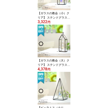
【ガラスの教会（小）ク
リア】 ステンドグラス
3,322
サンキャッチャー インテ
円
リア 置物 置き型 スタン
ド 小物 デスク 玄関 北欧
雑貨 北欧雑貨 プレシオ
サ クリスタル 風水 開運
おしゃれ かわいい 誕生
日 プレゼント ギフト 教
会
【ガラスの教会（大）ク
リア】 ステンドグラス
4,378
サンキャッチャー インテ
円
リア 北欧 雑貨 北欧雑貨
スタンド クリスタルガラ
ス 置物 置き型 デスク 小
物 風水 クリスタル 開運
玄関 プレシオサ おしゃ
れ かわいい プレゼント
ギフト 誕生日
【ピュラミス（クリ