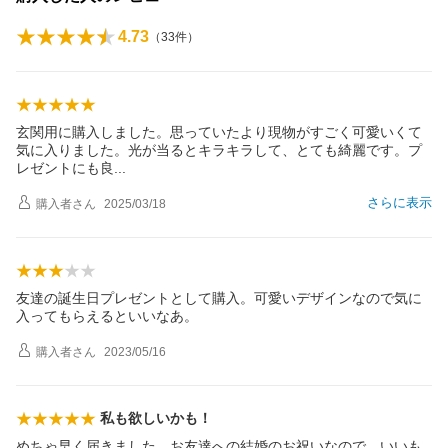
4.73
（
33
件）
玄関用に購入しました。思っていたより現物がすごく可愛いくて
気に入りました。光が当るとキラキラして、とても綺麗です。プ
レゼントにも
良
さらに表示
購入者
さん
2025/03/18
友達の誕生日プレゼントとして購入。可愛いデザインなので気に
入ってもらえるといいなあ。
購入者
さん
2023/05/16
私も欲しいかも！
めちゃ早く届きました。お友達への結婚のお祝いなので、いいも