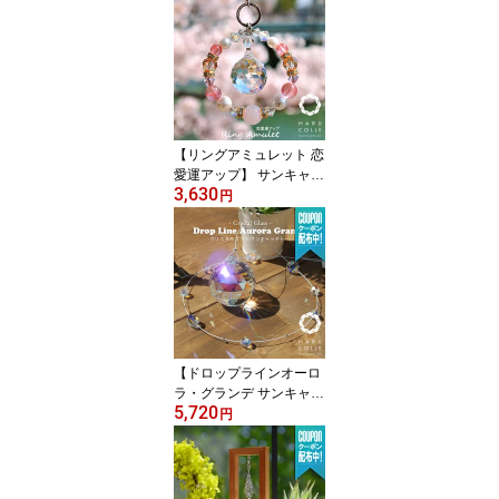
小物 玄関 デスク 北欧雑
貨 木製 インテリア 観葉
植物 フェイク プランツ
スタンド ガラス おしゃ
れ かわいい 誕生日 プレ
ゼント ギフト 引越し祝
い 新築祝い 開店祝い
【リングアミュレット 恋
愛運アップ】 サンキャッ
3,630
チャー パワーストーン
円
天然石 天然 水晶 ローズ
クオーツ 開運 風水 北欧
インテリア 雑貨 クリス
タル ボール プレシオサ
おしゃれ チャーム かわ
いい 誕生日 プレゼント
ギフト
【ドロップラインオーロ
ラ・グランデ サンキャッ
5,720
チャー 40mm】 | クリス
円
タル ボール 吊り下げ モ
ビール 北欧 北欧雑貨 イ
ンテリア 開運 風水 窓辺
クリスタルガラス プレシ