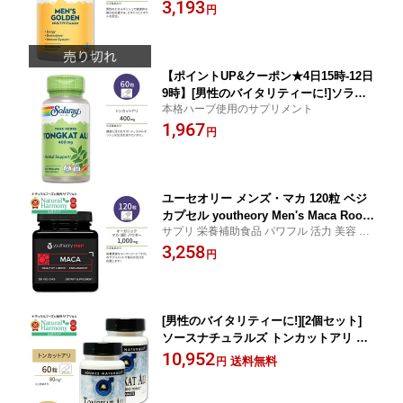
栄養補助 生活習慣
3,193
プリメント ビタミン ミネラル ノコギリ
円
ヤシ マルチビタミン マルチミネラル ハ
ーブ ナイアシン 亜鉛 マグネシウム
【ポイントUP&クーポン★4日15時-12日
9時】[男性のバイタリティーに!]ソラレ
本格ハーブ使用のサプリメント
ー トンカットアリ 60粒 1粒あたり400m
1,967
g ベジタブルカプセル Solaray Tongkat
円
Ali Root Veg Cap ベジカプセル ビーガ
ン メンズサポート 男性 人気
ユーセオリー メンズ・マカ 120粒 ベジ
カプセル youtheory Men's Maca Root
サプリ 栄養補助食品 パワフル 活力 美容 ア
サプリメント マカの根 スーパーフード
ダプトゲン ペルー産
3,258
栄養豊富 健康維持 スキンケア ヘルスケ
円
ア【お取り寄せ商品】【合わせて買いた
い】
[男性のバイタリティーに!][2個セット]
ソースナチュラルズ トンカットアリ LJ
100 80mg 60粒 Source Naturals Tongk
10,952
送料無料
円
at Ali 80mg 60Tablets タブレット 健康
サプリメント 栄養補助食品 海外 アメリ