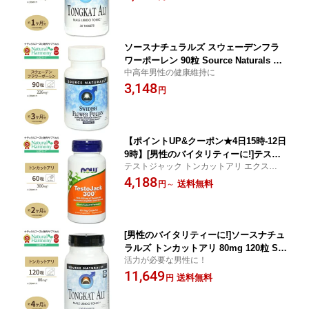
ル 健康サプリメント 栄養補助食品 海外
アメリカ【お取り寄せ商品】
ソースナチュラルズ スウェーデンフラ
ワーポーレン 90粒 Source Naturals Sw
中高年男性の健康維持に
edish Flower Pollen 90Tablets タブレ
3,148
ット 植物性 ハーブ スウェーデン産 花
円
粉 健康サプリメント 【お取り寄せ商
品】【合わせて買いたい】
【ポイントUP&クーポン★4日15時-12日
9時】[男性のバイタリティーに!]テスト
テストジャック トンカットアリ エクストラ
ジャック トンカットアリ 60粒 NOW Fo
ストレングス 60粒
4,188
ods(ナウフーズ) TestoJack 300 60vcp
送料無料
円
～
ナウスポーツ nowsports
[男性のバイタリティーに!]ソースナチュ
ラルズ トンカットアリ 80mg 120粒 So
活力が必要な男性に！
urce Naturals Tongkat Ali 80 mg 120ta
11,649
blet タブレット 健康サプリメント 栄養
送料無料
円
補助食品 海外 アメリカ【お取り寄せ商
品】