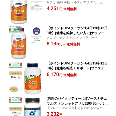
サプリ 栄養 手軽 ヘルスケア スタミナ 元気
アダム マルチビタミン 90粒 ソフトジェ
生活習慣 サポート
4,251
ル NOW Foods Adam Men's Multiple
送料無料
円
Vitamin サプリメント 男性 中高年 ビタ
ミン ミネラル ハーブ ノコギリヤシ ア
ルファリポ酸 CoQ10
【ポイントUP&クーポン★4日15時-12日
9時】[健康を維持したい方に]ナウフーズ
ノコギリヤシ ネトル メンズサポート
アダム メンズマルチビタミン 180粒 ソ
8,195
フトジェル NOW Foods Adam Men's
送料無料
円
～
Multiple Vitamin ミネラル 健康サプリ
メント 栄養補助食品 海外 アメリカ
【ポイントUP&クーポン★4日15時-12日
9時】[健康を幅広くサポート]プロステー
トサポート（ノコギリヤシ＆ネトル＆亜
6,170
送料無料
円
鉛配合） 180粒 NOW Foods(ナウフー
ズ) Prostate Support - 180 Softgels ソ
フトジェル 健康サプリメント 栄養補助
食品 海外 アメリカ
[男性のバイタリティーに!]ソースナチュ
ラルズ トンカットアリ LJ100 80mg 30
【マレーシアの国宝】と言われる伝統ハー
粒 Source Naturals TONGKAT ALI 80
ブ
3,232
mg 30Capsules[ハーフサイズ] カプセ
円