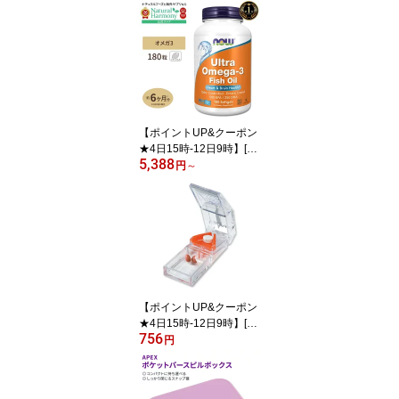
ズ ピクノジェノール サ
プリメント 100mg 120
粒 Healthy Origins Pycno
genol ベジカプセル フラ
ンス海岸松樹皮エキス
【ポイントUP&クーポン
★4日15時-12日9時】[勉
5,388
強・仕事で力を発揮した
円
～
い方に]ナウフーズ ウル
トラオメガ3 EPA&DHA
サプリメント 180粒 NO
W Foods Ultra Omega-3
ソフトジェル エイコサペ
ンタエン酸 ドコサヘキサ
エン酸 約6ヶ月分 単品 セ
ット
【ポイントUP&クーポン
★4日15時-12日9時】[切
756
って飲みやすく♪]Apex デ
円
ラックス ピルカッター A
pex Deluxe Pill Splitter, 1
splitter 健康サプリメント