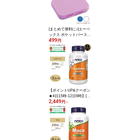
栄養補助食品 海外 アメ
リカ
[まとめて便利に♪]エーペ
ックス ポケットパースピ
499
ルボックス ピルケース A
円
PEX Poket / Purse Pill B
ox 薬 サプリ 持ち運び 旅
行 出張 健康サプリメン
ト 栄養補助食品 海外 ア
メリカ
【ポイントUP&クーポン
★4日15時-12日9時】[キ
2,449
レイな素肌を目指す方に
円
～
♪]ナウフーズ Lシステイ
ン サプリメント 500mg
100粒 NOW Foods L-Cy
steine 紫外線 美容 アミ
ノ酸 約30〜100日分 単
品 セット ハイシステイ