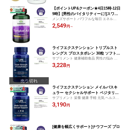
【ポイントUP&クーポン★4日15時-12日
9時】[男性のバイタリティーに!]スワン
メンズサポート パワフルな毎日 エネルギー
ソン トンカットアリ カプセル 400mg 1
活力 ハーブ
2,549
20粒 Swanson Tongkat Ali 400mg 120
円
～
cap 健康サプリメント 栄養補助食品 海
外 アメリカ 植物性 ハーブ
ライフエクステンション トリプルスト
レングス プロスタポレン 30粒 ソフトジ
サプリメント 健康補助食品 男性の悩み 花
ェル Life Extension Triple Strength Pr
粉エキス
3,228
ostaPollen【お取り寄せ商品】【合わせ
円
て買いたい】
ライフエクステンション メイルバスキ
ュラー セクシャルサポート ベジタリア
サプリメント 栄養 健康 手軽 元気 ヘルスケ
ンカプセル 30粒 Life Extension Male V
ア 男性
3,190
ascular Sexual Support【お取り寄せ商
円
品】【合わせて買いたい】
[健康を幅広くサポート]ナウフーズ プロ