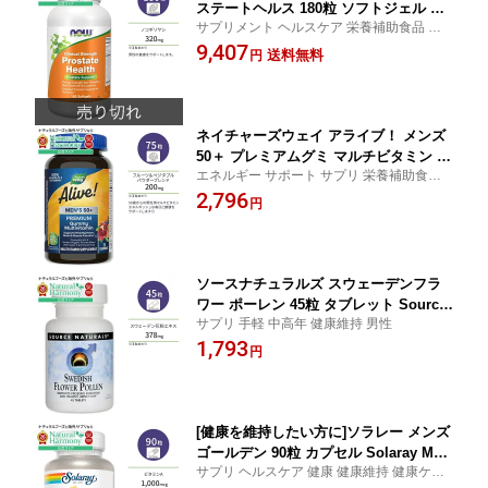
ステートヘルス 180粒 ソフトジェル NO
サプリメント ヘルスケア 栄養補助食品 健
W Foods Prostate Health Clinical Stre
康維持 生活習慣
9,407
ngth Softgels 男性 活力 エネルギッシ
送料無料
円
ュ 亜鉛 ノコギリヤシ ウコン
ネイチャーズウェイ アライブ！ メンズ
50＋ プレミアムグミ マルチビタミン 75
エネルギー サポート サプリ 栄養補助食品
粒 Nature's Way Alive！ Men's 50+ Pre
ヘルスケア
2,796
mium Gummies Multivitamin 健康サ
円
ポート ビタミン ミネラル 男性向け【お
取り寄せ商品】【合わせて買いたい】
ソースナチュラルズ スウェーデンフラ
ワー ポーレン 45粒 タブレット Source
サプリ 手軽 中高年 健康維持 男性
Naturals Swedish Flower Pollen サプ
1,793
リメント 花粉 αアミノ酸【お取り寄せ
円
商品】
[健康を維持したい方に]ソラレー メンズ
ゴールデン 90粒 カプセル Solaray Me
サプリ ヘルスケア 健康 健康維持 健康ケア
n's Golden Multivitamin Capsules サ