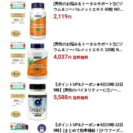
[男性のお悩みをトータルサポート!]ピジ
ウム＆ソーパルメットエキス 60粒 NOW
Foods(ナウフーズ) Pygeum & Saw Pal
2,119
円
metto Extract 60softgels ソフトジェル
健康サプリメント 栄養補助食品 海外 ア
メリカ
[男性のお悩みをトータルサポート!]ピジ
ウム＆ソーパルメットエキス 120粒 NO
W Foods(ナウフーズ) Pygeum & Saw
4,037
送料無料
円
Palmetto Extract 120softgels ソフトジ
ェル 健康サプリメント 栄養補助食品 海
外 アメリカ
【ポイントUP&クーポン★4日15時-12日
9時】[男性のバイタリティーに!]ソース
ナチュラルズ トンカットアリ LJ100 80
5,588
送料無料
円
mg 60粒 Source Naturals Tongkat Ali
80mg 60Tablets [お得サイズ] タブレッ
ト 健康サプリメント 栄養補助食品 海外
アメリカ
【ポイントUP&クーポン★4日15時-12日
9時】[まとめて効率補給！]ナウフーズ