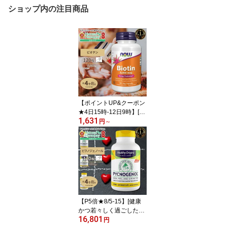
ショップ内の注目商品
【ポイントUP&クーポン
★4日15時-12日9時】[美
1,631
容をトータルサポート♪]
円
～
ナウフーズ ビオチン サ
プリメント 5000mcg 12
0粒 NOW Foods Biotin
ベジカプセル ビタミンH
120日分 単品 セット 健
康サプリメント 栄養補助
食品 海外 アメリカ
【P5倍★8/5-15】[健康
かつ若々しく過ごしたい
16,801
方に♪]ヘルシーオリジン
円