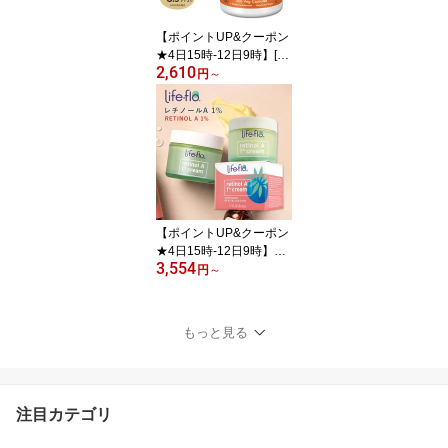
ン
【ポイントUP&クーポン
★4日15時-12日9時】[エ
2,610
ネルギッシュでいるため
円
～
の活力成分]マカ 500mg
250粒 NOW Foods(ナウ
フーズ) 単品 セット Mac
a 500 mg - 250 Capsule
s カプセル 健康サプリメ
ント 栄養補助食品 海外
アメリカ
【ポイントUP&クーポン
★4日15時-12日9時】ラ
3,554
イフフロー レチノールA
円
～
1% クリーム アドバンス
ド リバイタリゼーション
50ml (1.7oz) Life-flo retin
もっと見る
ol A 1% cream Advance
d Revitalization 単品 セ
ット
注目カテゴリ