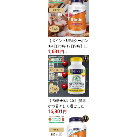
【ポイントUP&クーポン
★4日15時-12日9時】[美
1,631
容をトータルサポート♪]
円
～
ナウフーズ ビオチン サ
プリメント 5000mcg 12
0粒 NOW Foods Biotin
ベジカプセル ビタミンH
120日分 単品 セット 健
康サプリメント 栄養補助
食品 海外 アメリカ
【P5倍★8/5-15】[健康
かつ若々しく過ごしたい
16,801
方に♪]ヘルシーオリジン
円
ズ ピクノジェノール サ
プリメント 100mg 120
粒 Healthy Origins Pycno
genol ベジカプセル フラ