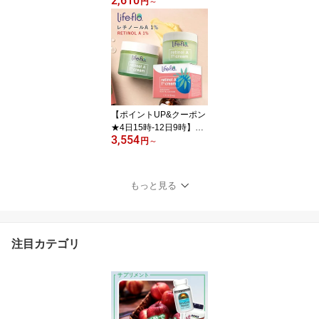
2,610
ネルギッシュでいるため
円
～
の活力成分]マカ 500mg
250粒 NOW Foods(ナウ
フーズ) 単品 セット Mac
a 500 mg - 250 Capsule
s カプセル 健康サプリメ
ント 栄養補助食品 海外
アメリカ
【ポイントUP&クーポン
★4日15時-12日9時】ラ
3,554
イフフロー レチノールA
円
～
1% クリーム アドバンス
ド リバイタリゼーション
50ml (1.7oz) Life-flo retin
もっと見る
ol A 1% cream Advance
d Revitalization 単品 セ
ット
注目カテゴリ