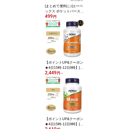
[まとめて便利に♪]エーペ
ックス ポケットパースピ
499
ルボックス ピルケース A
円
PEX Poket / Purse Pill B
ox 薬 サプリ 持ち運び 旅
行 出張 健康サプリメン
ト 栄養補助食品 海外 ア
メリカ
【ポイントUP&クーポン
★4日15時-12日9時】[キ
2,449
レイな素肌を目指す方に
円
～
♪]ナウフーズ Lシステイ
ン サプリメント 500mg
100粒 NOW Foods L-Cy
steine 紫外線 美容 アミ
ノ酸 約30〜100日分 単
品 セット ハイシステイ
ン
【ポイントUP&クーポン
★4日15時-12日9時】[エ