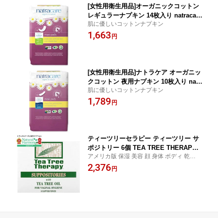
[女性用衛生用品]オーガニックコットン
レギュラーナプキン 14枚入り natracare
肌に優しいコットンナプキン
(ナトラケア) organic cotton maxi pads
1,663
regular 14cover natracare
円
[女性用衛生用品]ナトラケア オーガニッ
クコットン 夜用ナプキン 10枚入り natr
肌に優しいコットンナプキン
acare organic cotton maxi pads night
1,789
time
円
ティーツリーセラピー ティーツリー サ
ポジトリー 6個 TEA TREE THERAPY I
アメリカ版 保湿 美容 顔 身体 ボディ 乾燥
NC. Tea Tree Suppository 6 CT 【お取
日本未発売 コスメ
2,376
り寄せ商品】
円