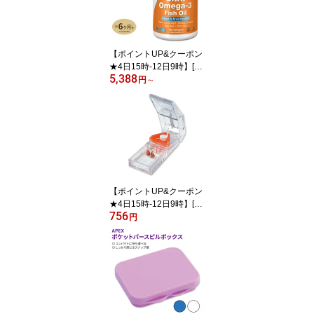
ンス海岸松樹皮エキス
【ポイントUP&クーポン
★4日15時-12日9時】[勉
5,388
強・仕事で力を発揮した
円
～
い方に]ナウフーズ ウル
トラオメガ3 EPA&DHA
サプリメント 180粒 NO
W Foods Ultra Omega-3
ソフトジェル エイコサペ
ンタエン酸 ドコサヘキサ
エン酸 約6ヶ月分 単品 セ
ット
【ポイントUP&クーポン
★4日15時-12日9時】[切
756
って飲みやすく♪]Apex デ
円
ラックス ピルカッター A
pex Deluxe Pill Splitter, 1
splitter 健康サプリメント
栄養補助食品 海外 アメ
リカ