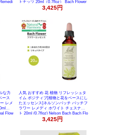
 Remedi
トナッツ 20ml（0.7floz） Bach Flower
ml）【お取
Bach Original Flower Remedies Walnut
3,425円
0.7 fl oz（20 ml）【お取り寄せ商品】
ルな力
人気 おすすめ 花 植物 リフレッシュタ
ベース
イム ポジティブ[植物と花をベースにし
ー レメ
たエッセンス]ネルソンバッチ バッチフ
ml（0.
ラワー レメディ ホワイト チェスナッ
al Flow
ト 20ml (0.7floz) Nelson Bach Bach Flo
l oz（20
wer Remedy White Chestnut フラワー
3,425円
エッセンス【お取り寄せ商品】