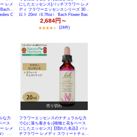
ー レメ
にしたエッセンス]バッチフラワー レメ
Bach F
ディ フラワーエッセンスシリーズ 30種
edies C
以上 20ml（0.7floz） Bach Flower Bac
取り寄せ商
h Original Flower Remedies 0.7 fl oz（2
2,684円～
0 ml）【お取り寄せ商品】
(24件)
売り切れ
ルな力
フラワーエッセンスのナチュラルな力
ベース
で心に落ち着きを♪[植物と花をベース
ー レメ
にしたエッセンス]【隠れた名品】バッ
z） Ba
チフラワー レメディ スウィートチェス