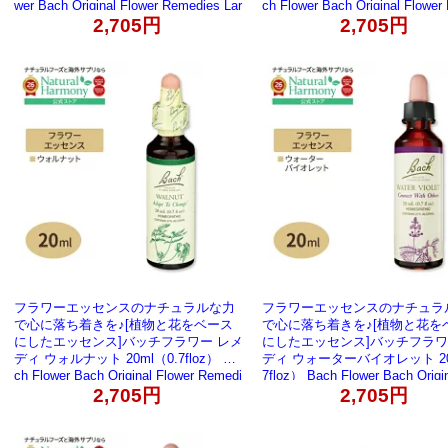
wer Bach Original Flower Remedies Lar
ch Flower Bach Original Flower
ch 0.7 fl oz（20 ml）【お取り寄せ商
es Rock Rose 0.7 floz（20 
2,705円
2,705円
品】
り寄せ商品】
フラワーエッセンスのナチュラルな力
フラワーエッセンスのナチュラ
で心に落ち着きを♪[植物と花をベース
で心に落ち着きを♪[植物と花を
にしたエッセンス]バッチフラワー レメ
にしたエッセンス]バッチフラワ
ディ ウォルナット 20ml（0.7floz） Ba
ディ ウォーターバイオレット 20
ch Flower Bach Original Flower Remedi
7floz） Bach Flower Bach Origin
es Walnut 0.7 fl oz（20 ml）【お取り
2,705円
er Remedies Water Violet 0.7 f
2,705円
寄せ商品】
ml）【お取り寄せ商品】