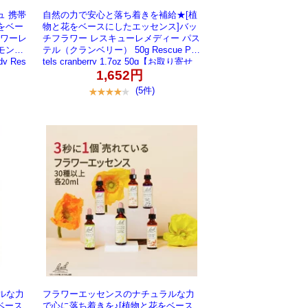
ュ 携帯
自然の力で安心と落ち着きを補給★[植
をベー
物と花をベースにしたエッセンス]バッ
ラワーレ
チフラワー レスキューレメディー パス
モン味
テル（クランベリー） 50g Rescue Pas
dy Res
tels cranberry 1.7oz 50g【お取り寄せ
ト【お取
商品】
1,652円
(5件)
ルな力
フラワーエッセンスのナチュラルな力
ベース
で心に落ち着きを♪[植物と花をベース