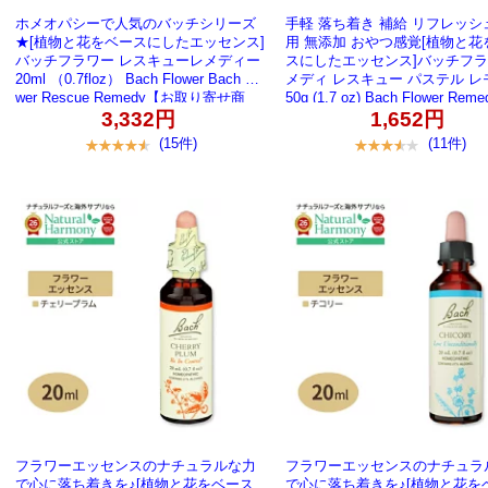
ホメオパシーで人気のバッチシリーズ
手軽 落ち着き 補給 リフレッシ
★[植物と花をベースにしたエッセンス]
用 無添加 おやつ感覚[植物と花
バッチフラワー レスキューレメディー
スにしたエッセンス]バッチフ
20ml （0.7floz） Bach Flower Bach Flo
メディ レスキュー パステル レ
wer Rescue Remedy【お取り寄せ商
50g (1.7 oz) Bach Flower Reme
cue Pastels Lemon タブレッ
品】
3,332円
1,652円
り寄せ商品】
(15件)
(11件)
フラワーエッセンスのナチュラルな力
フラワーエッセンスのナチュラ
で心に落ち着きを♪[植物と花をベース
で心に落ち着きを♪[植物と花を