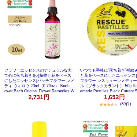
フラワーエッセンスのナチュラルな力
いつでも手軽に“落ち着き”補給★
で心に落ち着きを♪[植物と花をベース
と花をベースにしたエッセンス
にしたエッセンス]バッチフラワー レメ
フラワー レスキューレメディー
ディ ウィロウ 20ml（0.7floz） Bach Fl
ル（ブラックカラント） 50g Res
ower Bach Original Flower Remedies W
emedy Pastilles Black Curren
illow 0.7 fl oz（20 ml）【お取り寄せ商
2,731円
取り寄せ商品】
1,652円
品】
(30件)