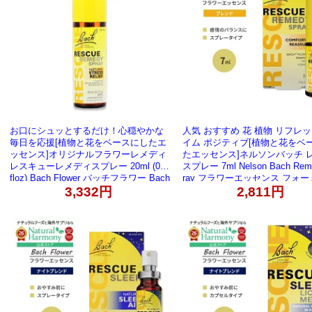
お口にシュッとするだけ！心穏やかな
人気 おすすめ 花 植物 リフレ
毎日を応援[植物と花をベースにしたエ
イム ポジティブ[植物と花をベ
ッセンス]オリジナルフラワーレメディ
たエッセンス]ネルソンバッチ 
レスキューレメディスプレー 20ml (0.7
スプレー 7ml Nelson Bach Rem
floz) Bach Flower バッチフラワー Bach
ray フラワーエッセンス フォ
Flower Original Flower Remedies Resc
3,332円
Formula ブレンド【お取り寄
2,811円
ue Remedy Spray 0.7floz 20ml【お取
り寄せ商品】