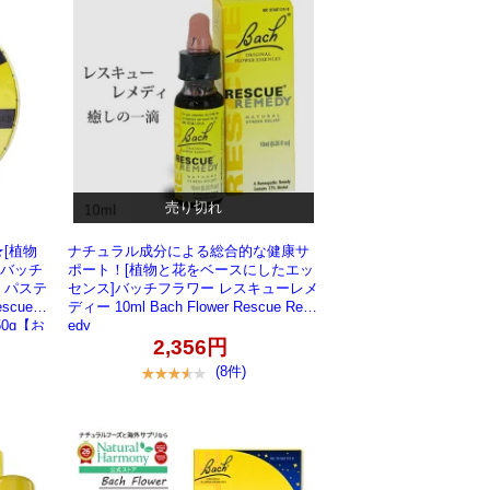
売り切れ
[植物
ナチュラル成分による総合的な健康サ
]バッチ
ポート！[植物と花をベースにしたエッ
 パステ
センス]バッチフラワー レスキューレメ
cue R
ディー 10ml Bach Flower Rescue Rem
t 50g【お
edy
2,356円
(8件)