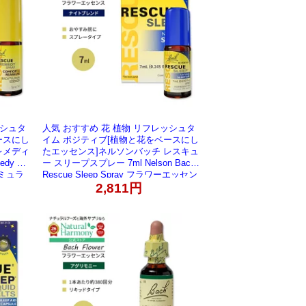
ッシュタ
人気 おすすめ 花 植物 リフレッシュタ
ースにし
イム ポジティブ[植物と花をベースにし
レメディ
たエッセンス]ネルソンバッチ レスキュ
edy Sp
ー スリープスプレー 7ml Nelson Bach
ーミュラ
Rescue Sleep Spray フラワーエッセン
せ商品】
ス ホワイトチェストナット ブレンド
2,811円
睡眠 ナイトスプレー【お取り寄せ商
品】