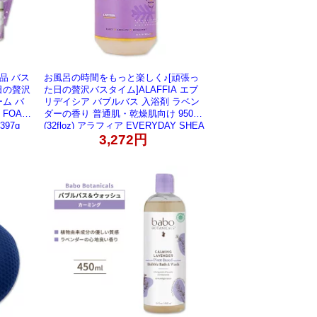
品 バス
お風呂の時間をもっと楽しく♪[頑張っ
日の贅沢
た日の贅沢バスタイム]ALAFFIA エブ
ム バ
リデイシア バブルバス 入浴剤 ラベン
 FOAM
ダーの香り 普通肌・乾燥肌向け 950ml
397g
(32floz) アラフィア EVERYDAY SHEA
寄せ商
Bubble Bath Lavender 32floz 950ml
3,272円