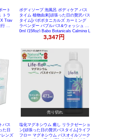
ポート
ボディソープ 泡風呂 ボディケア バス
 トラ
タイム 植物由来[頑張った日の贅沢バス
 Trav
タイム]バボボタニカルズ カーミング
 旅行 出
ラベンダー バブルバス&ウォッシュ 45
0ml (15floz) Babo Botanicals Calming L
avender Bubble Bath & Wash 2イン1
3,347円
ハーブ【お取り寄せ商品】【合わせて
買いたい】
売り切れ
トバス
塩化マグネシウム 癒し リラクゼーショ
った日
ン[頑張った日の贅沢バスタイム]ライフ
クレンズ
フロー マグネシウム バスオイルソーク