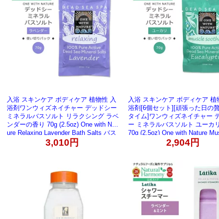
入浴 スキンケア ボディケア 植物性 入
入浴 スキンケア ボディケア 植
浴剤ワンウィズネイチャー デッドシー
浴剤[6個セット][頑張った日の
ミネラルバスソルト リラクシング ラベ
タイム]ワンウィズネイチャー 
ンダーの香り 70g (2.5oz) One with Nat
ー ミネラルバスソルト ユーカ
ure Relaxing Lavender Bath Salts バス
70g (2.5oz) One with Nature Mu
othing Eucalyptus Bath Salt
ソルト 敏感肌 保湿 バスタイム【お取
3,010円
2,904円
ト バスタイム 【お取り寄せ商
り寄せ商品】【合わせて買いたい】