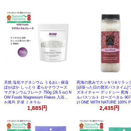
天然 塩化マグネシウム うるおい 保湿
死海の恵みでスッキリ&リラッ
ぽかぽか しっとり 柔らかナウフーズ
[頑張った日の贅沢バスタイム]
マグネシウムフレーク 750g (26.5 oz) N
ズネイチャー デッドシー 死海 
OW Foods Magnesium Flakes 入浴剤
ルバスソルト ローズペタル 907g 
お風呂 足湯 ミネラル
z) ONE WITH NATURE 100% P
ad Sea Mineral Bath Salts
1,885円
2,435円
商品】【合わせて買いたい】