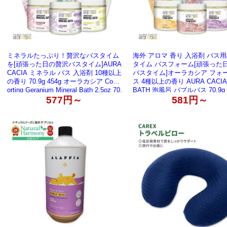
ミネラルたっぷり！贅沢なバスタイム
海外 アロマ 香り 入浴剤 バス用
を[頑張った日の贅沢バスタイム]AURA
タイム バスフォーム[頑張った
CACIA ミネラル バス 入浴剤 10種以上
バスタイム]オーラカシア フォー
の香り 70.9g 454g オーラカシア Comf
ス 4種以上の香り AURA CACIA
orting Geranium Mineral Bath 2.5oz 70.
BATH 泡風呂 バブルバス 70.9g 
9g【お取り寄せ商品】【合わせて買い
577円～
【合わせて買いたい】【お取り
581円～
たい】
品】【合わせて買いたい】