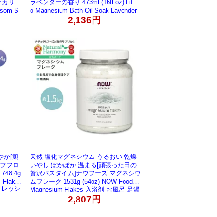
カリ 9
ラベンダーの香り 473ml (16fl oz) Life-fl
psom S
o Magnesium Bath Oil Soak Lavender
ム エッセ
リフレッシュ
2,136円
ベンダー
やか[頑
天然 塩化マグネシウム うるおい 乾燥
イフフロ
いやし ぽかぽか 温まる[頑張った日の
48.4g
贅沢バスタイム]ナウフーズ マグネシウ
m Flake
ムフレーク 1531g (54oz) NOW Foods
リフレッシ
Magnesium Flakes 入浴剤 お風呂 足湯
マグネシウム ミネラル 潤い しっとり
2,807円
リフレッシュ