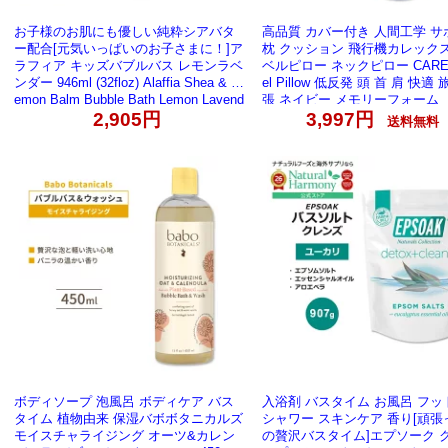
お子様のお肌にも優しい純粋シアバタ
高品質 カバー付き 人間工学 サ
ー配合[元気いっぱいのお子さまに！]ア
枕 クッション 飛行機カレックス
ラフィア キッズバブルバス レモンラベ
ベルピロー ネックピロー CAREX
ンダー 946ml (32floz) Alaffia Shea & L
el Pillow 低反発 頭 首 肩 快適
emon Balm Bubble Bath Lemon Lavend
張 ネイビー メモリーフォーム
er
2,905円
3,997円
送料無料
ボディソープ 泡風呂 ボディケア バス
入浴剤 バスタイム お風呂 フッ
タイム 植物由来 保湿バボボタニカルズ
シャワー スキンケア 香り[頑張
モイスチャライジング オーツ&カレン
の贅沢バスタイム]エプソーク 