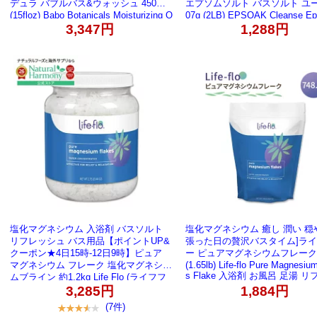
デュラ バブルバス&ウォッシュ 450ml
エプソムソルト バスソルト ユー
(15floz) Babo Botanicals Moisturizing O
07g (2LB) EPSOAK Cleanse E
at & Calendula Bubble Bath & Wash 2
alt Bath Salt 硫酸マグネシウ
3,347円
1,288円
イン1 ハーブ【お取り寄せ商品】【合
ンシャルオイル アロエベラ ラ
わせて買いたい】
ローズマリー
塩化マグネシウム 入浴剤 バスソルト
塩化マグネシウム 癒し 潤い 穏
リフレッシュ バス用品【ポイントUP&
張った日の贅沢バスタイム]ラ
クーポン★4日15時-12日9時】ピュア
ー ピュアマグネシウムフレーク 7
マグネシウム フレーク 塩化マグネシウ
(1.65lb) Life-flo Pure Magnesiu
s Flake 入浴剤 お風呂 足湯 
ムブライン 約1.2kg Life Flo (ライフフ
ュ
ロー) Pure Magnesium Flakes 44oz
3,285円
1,884円
(7件)