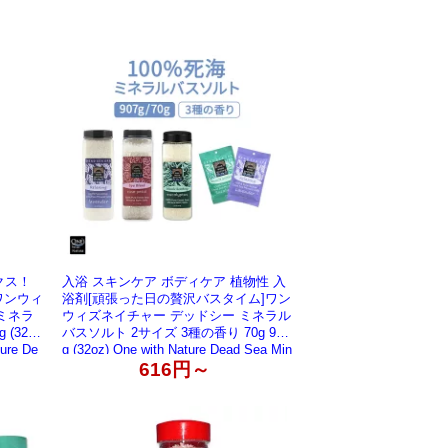
クス！
入浴 スキンケア ボディケア 植物性 入
ワンウィ
浴剤[頑張った日の贅沢バスタイム]ワン
ミネラ
ウィズネイチャー デッドシー ミネラル
(32o
バスソルト 2サイズ 3種の香り 70g 907
ure De
g (32oz) One with Nature Dead Sea Min
【お取り寄せ
eral Bath Salt バスソルト 死海 塩 敏感
616円～
肌 保湿 バスタイム お風呂 すっきり
【お取り寄せ商品】【合わせて買いた
い】