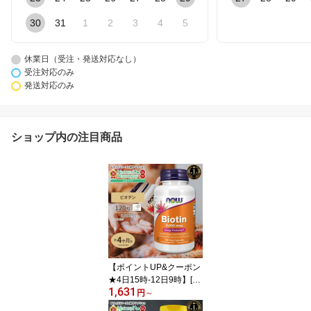
30
31
1
2
3
4
5
休業日（受注・発送対応なし）
受注対応のみ
発送対応のみ
ショップ内の注目商品
【ポイントUP&クーポン
★4日15時-12日9時】[美
1,631
容をトータルサポート♪]
円
～
ナウフーズ ビオチン サ