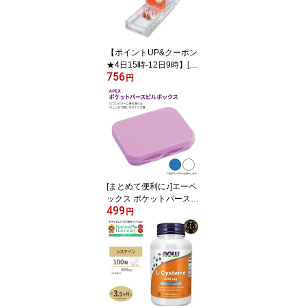
ソフトジェル エイコサペ
ンタエン酸 ドコサヘキサ
エン酸 約6ヶ月分 単品 セ
ット
【ポイントUP&クーポン
★4日15時-12日9時】[切
756
って飲みやすく♪]Apex デ
円
ラックス ピルカッター A
pex Deluxe Pill Splitter, 1
splitter 健康サプリメント
栄養補助食品 海外 アメ
リカ
[まとめて便利に♪]エーペ
ックス ポケットパースピ
499
ルボックス ピルケース A
円
PEX Poket / Purse Pill B
ox 薬 サプリ 持ち運び 旅
行 出張 健康サプリメン
ト 栄養補助食品 海外 ア
メリカ