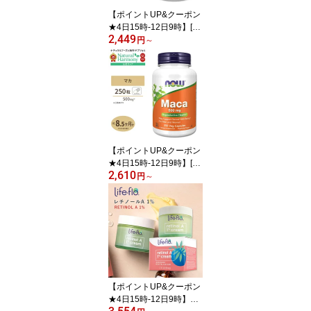
【ポイントUP&クーポン
★4日15時-12日9時】[キ
2,449
レイな素肌を目指す方に
円
～
♪]ナウフーズ Lシステイ
ン サプリメント 500mg
100粒 NOW Foods L-Cy
steine 紫外線 美容 アミ
ノ酸 約30〜100日分 単
品 セット ハイシステイ
ン
【ポイントUP&クーポン
★4日15時-12日9時】[エ
2,610
ネルギッシュでいるため
円
～
の活力成分]マカ 500mg
250粒 NOW Foods(ナウ
フーズ) 単品 セット Mac
a 500 mg - 250 Capsule
s カプセル 健康サプリメ
ント 栄養補助食品 海外
アメリカ
【ポイントUP&クーポン
★4日15時-12日9時】ラ