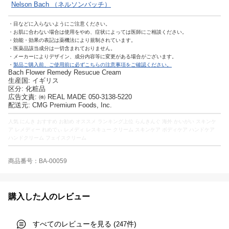
Nelson Bach （ネルソンバッチ）
・目などに入らないようにご注意ください。
・お肌に合わない場合は使用をやめ、症状によっては医師にご相談ください。
・効能・効果の表記は薬機法により規制されています。
・医薬品該当成分は一切含まれておりません。
・メーカーによりデザイン、成分内容等に変更がある場合がございます。
・
製品ご購入前、ご使用前に必ずこちらの注意事項をご確認ください。
Bach Flower Remedy Resucue Cream
生産国: イギリス
区分: 化粧品
広告文責: ㈱ REAL MADE 050-3138-5220
配送元: CMG Premium Foods, Inc.
人気 にんき おすすめ お勧め オススメ ランキング上位 らんきんぐ 海外 かいがい スキンケ
ア レメディー れめでぃ レメディ レスキュー クリーム スキンケア ボディケア ハンドケア
ハンドクリーム フェイスクリーム
商品番号：BA-00059
購入した人のレビュー
すべてのレビューを見る (
件)
247