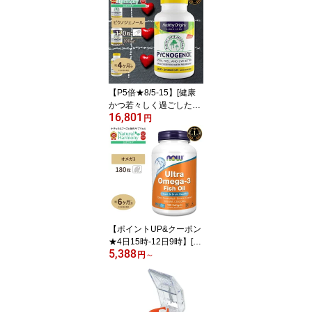
プリメント 5000mcg 12
0粒 NOW Foods Biotin
ベジカプセル ビタミンH
120日分 単品 セット 健
康サプリメント 栄養補助
食品 海外 アメリカ
【P5倍★8/5-15】[健康
かつ若々しく過ごしたい
16,801
方に♪]ヘルシーオリジン
円
ズ ピクノジェノール サ
プリメント 100mg 120
粒 Healthy Origins Pycno
genol ベジカプセル フラ
ンス海岸松樹皮エキス
【ポイントUP&クーポン
★4日15時-12日9時】[勉
5,388
強・仕事で力を発揮した
円
～
い方に]ナウフーズ ウル
トラオメガ3 EPA&DHA
サプリメント 180粒 NO
W Foods Ultra Omega-3