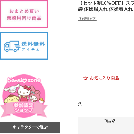
【セット割10%OFF】ス
袋 体操服入れ 体操着入れ
商品名