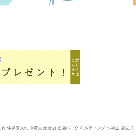
れ 体操着入れ 巾着大 給食袋 通園バック キルティング 小学生 園児 入