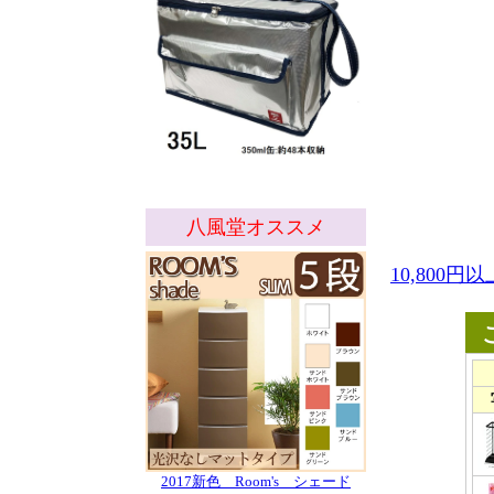
八風堂オススメ
10,800
2017新色 Room's シェード