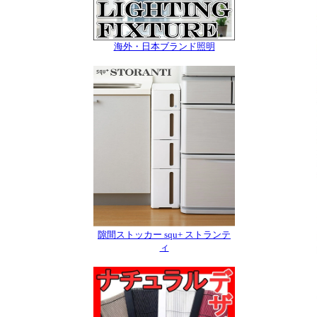
海外・日本ブランド照明
隙間ストッカー squ+ ストランテ
ィ