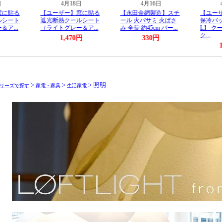
>
>
> 照明
リーズで探す
家電・家具
生活家電