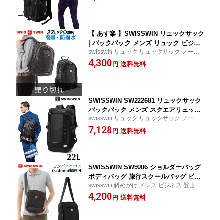
トドア 通学 おしゃれ デイパック
ュック outdoorアウトドア 旅行 登
山リュック 大容量 36L
【 あす楽 】SWISSWIN リュックサック
| バックパック メンズ リュック ビジネ
swisswin リュック リュックサック ノート
スリュック 大容量 アウトドア リュック
PC ビジネス 登山 バッグ 旅行 通勤用 アウ
4,300
サック 人気 高校生 大学生 通勤 通学 旅
送料無料
円
トドア 通学 おしゃれ デイパック
行 デイパック A4サイズ 男女兼用 PCバ
ッグ SW6011V
SWISSWIN SW222681 リュックサック
バックパック メンズ スクエアリュック
swisswin リュック リュックサック ノート
バックパック ビジネスリュック ビジネ
PC ビジネス 登山 バッグ 旅行 通勤用 アウ
7,128
ス バッグ デイパック22L
送料無料
円
トドア 通学 おしゃれ デイパック
SWISSWIN SW9006 ショルダーバッグ
ボディバッグ 旅行スクールバッグ ビジ
swisswin 斜めがけ メンズ ビジネス 登山 バ
ネスバッグ ショルダーバッグ メンズバ
ッグ 旅行 通勤用 アウトドア 通学 おしゃれ
4,200
ッグ レディース メッセンジャーバッグ
送料無料
円
出張 レジャー カバン