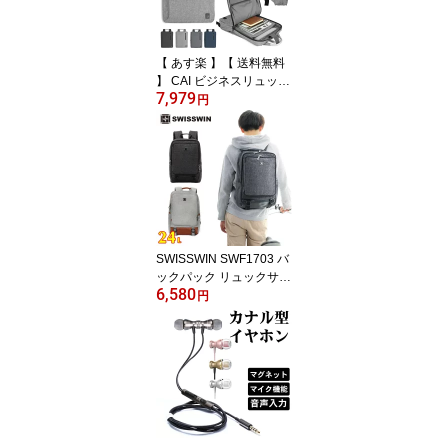
【 あす楽 】【 送料無料
】 CAI ビジネスリュック
7,979
2way | 軽量 極薄 リュッ
円
クサック バッグ ブラン
ド ビジネスバッグ 大人
ビジネス A4 PC 出張 バ
ック 撥水 バックパック
就活 通勤 父の日 プレゼ
ント ギフト P-7346
SWISSWIN SWF1703 バ
ックパック リュックサッ
6,580
ク スクエアバックパック
円
リュック メンズ レディ
ース 大容量 アウトドア
デイパック スクールバッ
グ 軽量 24L