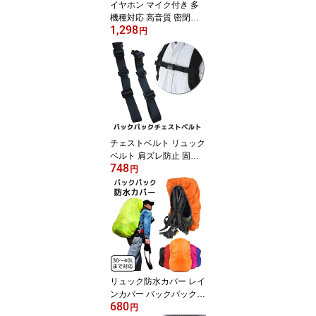
イヤホン マイク付き 多
機種対応 高音質 密閉ダ
1,298
イナミック型(カナル型)
円
ステレオインサイドホン
Ф3.5ステレオミニプラグ
1.3m iPod iPhone スマホ
イヤフォン かわいい イ
ンナーイヤホン イヤホン
iPhone 高音質iOS siri 対
応 音声入力
チェストベルト リュック
ベルト 肩ズレ防止 固定
748
紐 肩ベルト 肩ズレ落ち
円
防止 旅行用品 旅行グッ
ズ トラベルグッズ【C0
1】
リュック防水カバー レイ
ンカバー バックパック用
680
防水カバー アウトドア
円