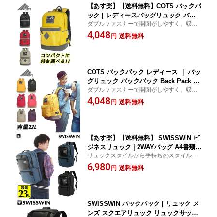
【あす楽】【送料無料】COTS バックパ
ック | レディースバッグリュック バッ
ダブルファスナーで開閉がしやすく、収納
クパック Back Packメンズバッグ リュ
力も◎なキッズリュック！
4,048
ックサック バッグ 鞄 22L 遠足バッグ
送料無料
円
中学生 通学 CS2171-1
COTS バックパック レディース ｜ バッ
グリュック バックパック Back Pack メ
ダブルファスナーで開閉がしやすく、収納
ンズバッグ リュックサック バッグ 鞄 2
力も◎なキッズリュック！
4,048
2L 遠足バッグ 中学生 通学 CS2181-1
送料無料
円
【あす楽】【送料無料】 SWISSWIN ビ
ジネスリュック | 2WAYバッグ A4書類収
リュックスタイルから手持ちのスタイルに
納可 ビジネスバッグ ビジネスリュック
切り替えしやすいバックパック
6,980
大容量 23リットル 自転車通勤におすす
送料無料
円
め ビジネスバッグ バックパック ビジネ
スリュックサックSW222388
SWISSWIN バックパック | リュック メ
ンズ スクエアリュック リュックサック