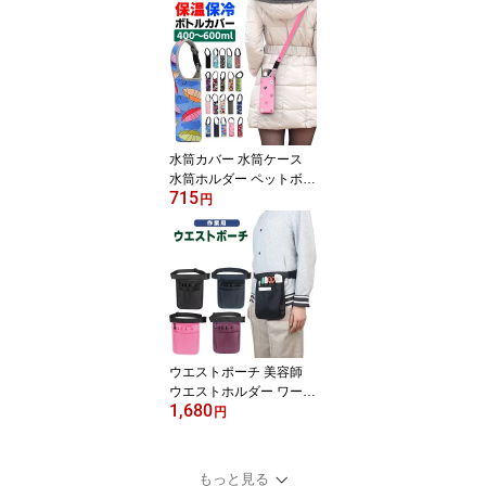
リュック バックパック
防水自転車やバイク通勤
に最適 カバー ウォータ
ープルーフ アウトドア
通勤 雨 キャンプ 梅雨
対策
水筒カバー 水筒ケース
水筒ホルダー ペットボト
715
ルホルダー ペットボトル
円
水筒 カバー 500ml ショ
ルダー 水筒 ボトル カバ
ー 肩かけ キッズ ショル
ダー 子供 大人 ペットボ
トルケース 保温 保冷 60
0ml 男女兼用
ウエストポーチ 美容師
ウエストホルダー ワーキ
1,680
ングホルダー ハンディー
円
ターミナル入れ 飲食店
美容師 業務用 小物入れ
簡単装着 作業 ウエスト
もっと見る