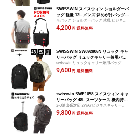
SWISSWIN スイスウィン ショルダーバ
ッグ 軽量 12L メンズ 斜めがけバッグ
※バッグ ショルダーバッグ 就職 ビジネス
メッセージバッグ 鞄 アウトドア PCバ
旅行 通勤用 アウトドア outdoor 通学 おし
4,200
ッグ おしゃれ 通勤 防水 通学 シンプル
送料無料
円
ゃれ メンズ 出張 カジュアル
ななめ掛け swisswin ブラック SWE301
1
SWISSWIN SW092806N リュック キャ
リーバッグ リュックキャリー兼用バッ
swisswin リュックキャリー兼用バッグ ノー
グ 大容量 アウトドア リュックサック
ト PC ビジネス 登山 バッグ 旅行 出張 カジ
9,600
キャスター付きバッグ バックパック 男
送料無料
円
ュアル 男女兼用
女兼用 PCバッグ スイスウィン 機内持
ち込み
swisswin SWE1058 スイスウィン キャ
リーバッグ 48L スーツケース 機内持ち
2-3泊出張対応 2WAYビジネスキャリーバッ
込み 軽量 撥水加工 旅行鞄 キャリーバ
グ デザイン性と機能性 機内持ち込み 大容
9,800
ッグ キャリーケース トラベルバッグ 旅
送料無料
円
量で人気のスイスウィンのキャリーバッグ
行カバン かわいい 旅行 ビジネス 出張
男女兼用