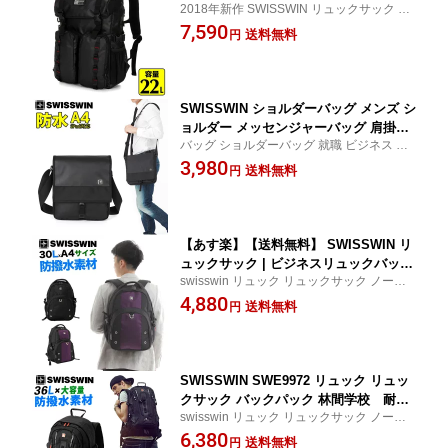
2018年新作 SWISSWIN リュックサック ノ
ビジネスリュック バッグ デイパック 黒
ート PC ビジネス 登山 バッグ 旅行 通勤用
7,590
A4 リュックサック デイパック バックパ
送料無料
円
アウトドア 通学 デイパック カジュアル
ック ミリタリー スクエアバッグ ビジネ
ス レディース メンズ SWF1709
SWISSWIN ショルダーバッグ メンズ シ
ョルダー メッセンジャーバッグ 肩掛け
バッグ ショルダーバッグ 就職 ビジネス 旅
斜めがけバッグ 斜め掛け バッグ 通勤
行 通勤用 アウトドア outdoor 通学 おしゃ
3,980
通学 塾 軽量 バッグ 鞄 かばん カバン B
送料無料
円
れ メンズ 出張 カジュアル メンズ
AG おしゃれ ブランド ポケット 多い ア
ウトドア 小物入れ フラップ 撥水 黒
【あす楽】【送料無料】 SWISSWIN リ
ュックサック | ビジネスリュックバック
swisswin リュック リュックサック ノート
パック バッグ メンズ リュック スイス
PC ビジネス 登山 バッグ 旅行 通勤用 アウ
4,880
ウィンバッグ ビジネスバッグ リュック
送料無料
円
トドア outdoor 通学 おしゃれ
リュックサック SW9032N
SWISSWIN SWE9972 リュック リュッ
クサック バックパック 林間学校 耐久
swisswin リュック リュックサック ノート
性バック 男女兼用リュック、高校生通
PC ビジネス 登山 バッグ 旅行 通勤用 アウ
6,380
学リュックビジネスリュック 通勤用リ
送料無料
円