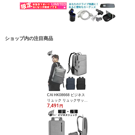
ショップ内の注目商品
CAI HK08668 ビジネス
リュック リュックサック
7,491
ビジネスバッグ レディー
円
ス バックパック メンズ
耐久性 高校生 通学 リュ
ック 通勤 旅行 登山リュ
ック おしゃれ PC入れ
大容量 軽量