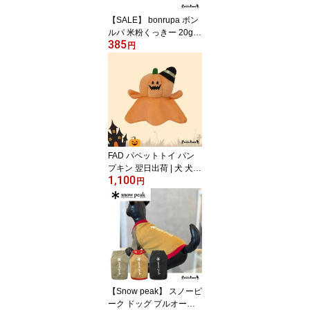
【SALE】 bonrupa ボン
ルパ 米粉くっきー 20g |
385
犬 いぬ 犬用 おやつ 米粉
円
小麦不使用 ギフト プレ
ゼント
FAD パペットトイ パン
プキン 翌日出荷 | 犬 犬用
1,100
おもちゃ トイ プレゼン
円
ト ギフト
【Snow peak】 スノーピ
ーク ドッグ プルオーバ