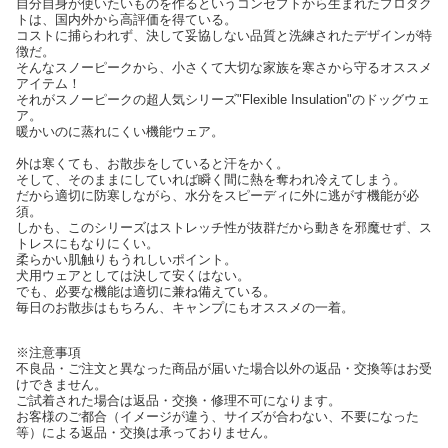
自分自身が使いたいものを作るというコンセプトから生まれたプロダク
トは、国内外から高評価を得ている。
コストに捕らわれず、決して妥協しない品質と洗練されたデザインが特
徴だ。
そんなスノーピークから、小さくて大切な家族を寒さから守るオススメ
アイテム！
それがスノーピークの超人気シリーズ"Flexible Insulation"のドッグウェ
ア。
暖かいのに蒸れにくい機能ウェア。
外は寒くても、お散歩をしていると汗をかく。
そして、そのままにしていれば瞬く間に熱を奪われ冷えてしまう。
だから適切に防寒しながら、水分をスピーディに外に逃がす機能が必
須。
しかも、このシリーズはストレッチ性が抜群だから動きを邪魔せず、ス
トレスにもなりにくい。
柔らかい肌触りもうれしいポイント。
犬用ウェアとしては決して安くはない。
でも、必要な機能は適切に兼ね備えている。
毎日のお散歩はもちろん、キャンプにもオススメの一着。
※注意事項
不良品・ご注文と異なった商品が届いた場合以外の返品・交換等はお受
けできません。
ご試着された場合は返品・交換・修理不可になります。
お客様のご都合（イメージが違う、サイズが合わない、不要になった
等）による返品・交換は承っておりません。