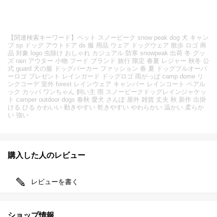
【関連検索キーワード】ペット スノーピーク snow peak dog 犬 キャン
プ sp ドッグ アウトドア ds 服 用品 ウェア ドッグウェア 散歩 ロゴ 商
品 対象 logo 虫除け おしゃれ カジュアル 防寒 snowpeak 出荷 冬 グッ
ズ rain アウター 小物 フード ブランド 旅行 限定 春夏 レジャー 秋冬 公
式 guard 犬の服 ドッグパーカー ファッション 春 夏 ドッグプルオーバ
ーロゴ プレゼント レインガード ドッグロゴ 雨がっぱ camp dome リ
ンクコーデ 室外 forest レインウェア キャンパー レインコート ペアル
ック カッパ ワンちゃん 飼い主 雨 スノーピークドッグレインジャケッ
ト camper outdoor dogs 春秋 愛犬 さんぽ 屋外 雑貨 丈夫 秋 新作 出掛
ける ひる かわいい 動きやすい 乾きやすい やわらかい 温かい 柔らか
い 強い
購入した人のレビュー
レビューを書く
ショップ情報