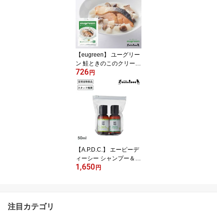
ュ ドッグ キャット コン
ディショナー ふわふわ
サラサラ 保湿 消臭 トリ
マー トリミング パピー
シニア
【eugreen】 ユーグリー
ン 鮭ときのこのクリーム
726
煮 100g 翌日出荷 ［ハロ
円
ードッグ公式］ 獣医師会
推奨 ユーグレナ配合 ド
ッグフード ウェットフー
ド 国産 レトルト 日本製
着色料無添加 香料無添加
酸化防止剤無添加
【A.P.D.C.】 エーピーデ
ィーシー シャンプー＆コ
1,650
ンディショナーミニセッ
円
ト 植物由来 トリマー推
奨 翌日出荷 シャンプー
コンディショナー 化粧水
ドッグ 犬用 犬 いぬ ナチ
注目カテゴリ
ュラル 植物成分 ギフト