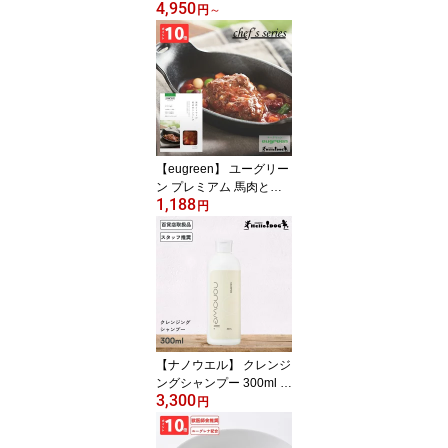
4,950
ー ロゴ 翌日出荷 アウト
円
～
ドア キャンプ ペットウ
ェア キャンプ用品 Tシャ
ツ 防虫 虫除け 犬用 ドッ
グウェア 小型犬 中型犬
大型犬 Dog Pullover Log
o DS-24SU001R
【eugreen】 ユーグリー
ン プレミアム 馬肉とト
1,188
マトの煮込みハンバーグ
円
80g 翌日出荷 翌日出荷
［ハロードッグ公式］ペ
ット管理栄養士監修 ユー
グレナ配合 ドッグフード
ウェットフード 国産 レ
トルト 日本製 無添加 犬
アニバーサリー 誕生日
記念日 ごほうび
【ナノウエル】 クレンジ
ングシャンプー 300ml 翌
3,300
日出荷 オールインワン
円
犬 犬用 猫 猫用 ケア 洗浄
ペット セルフ ウォッシ