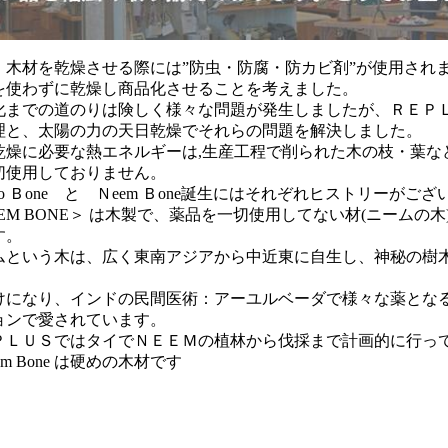
、木材を乾燥させる際には”防虫・防腐・防カビ剤”が使用され
を使わずに乾燥し商品化させることを考えました。
化までの道のりは険しく様々な問題が発生しましたが、ＲＥＰ
理と、太陽の力の天日乾燥でそれらの問題を解決しました。
乾燥に必要な熱エネルギーは,生産工程で削られた木の枝・葉な
切使用しておりません。
go Ｂone と Ｎeem Ｂone誕生にはそれぞれヒストリーがご
EEM BONE＞ は木製で、薬品を一切使用してない材(ニームの
す。
ムという木は、広く東南アジアから中近東に自生し、神秘の樹
。
けになり、インドの民間医術：アーユルベーダで様々な薬とな
ョンで愛されています。
ＰＬＵＳではタイでＮＥＥＭの植林から伐採まで計画的に行っ
em Bone は硬めの木材です