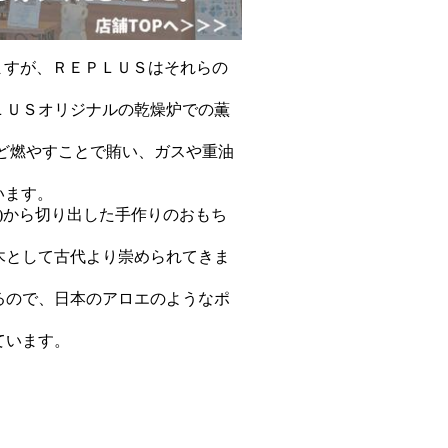
ますが、ＲＥＰＬＵＳはそれらの
ＬＵＳオリジナルの乾燥炉での薫
ど燃やすことで賄い、ガスや重油
ざいます。
木)から切り出した手作りのおもち
木として古代より崇められてきま
るので、日本のアロエのようなポ
ています。