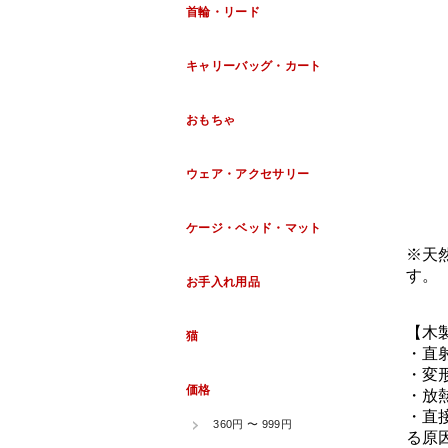
※天
す。
【木
・直
・変
・放
・直
る原