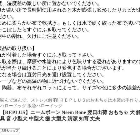
度、湿度差の激しい所に置かないでください。
度が高い所で長時間使用されると木が膨張し変形したりカビが
ださい。
まめに柔らかい布で乾拭き、もしくは水で硬く絞った布で拭い
をこぼしたらすぐにふき取ってください。
用中の割れ、欠けにご注意ください。
製品の取り扱い】
れが付着した場合すぐにふき取って下さい。
き取る際は、摩擦や水濡れにより色映りする恐れがありますの
光が当たり続けることにより変色する場合がございます。
になる場合は直射日光を避け設置してください。
トーブなどの高温の物に近づけないでください。
、陶器、布それぞれロットによって、サイズや色に多少の誤差
噛んで遊んで、ストレス解消! ＲＥＰＬＵＳのおもちゃは木製の手作
ハロードッグ 阪急ハロードッグ
【REPLUS】ニームボーン Neem Bone 翌日出荷 おもちゃ 犬
具 音 小型犬 中型犬 歯 大型犬 清潔 知育 丈夫