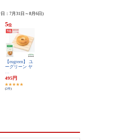
計日：7月31日～8月6日)
5
位
【​e​u​g​r​e​e​n​】​ ​ユ​
ー​グ​リ​ー​ン​ ​ヤ​
…
495
円
(
2
件
)