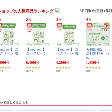
ショップの人気商品ランキング
8月7日(金)更新 (集
2
3
4
位
位
位
位
​u​g​r​e​e​n​】​ ​ユ​
【​ ​e​u​g​r​e​e​n​ ​】​ ​
【​e​u​g​r​e​e​n​】​ ​ユ​
★​初​回​限​定​・​
グ​リ​ー​ン​ ​機​
ユ​ー​グ​リ​ー​ン​ ​
ー​グ​リ​ー​ン​ ​機​
送​料​無​料​★​ ​【​e​
…
…
u​g​…
490
円
6,490
円
4,290
円
1,430
円
件
)
(
15
件
)
(
9
件
)
(
3
件
)