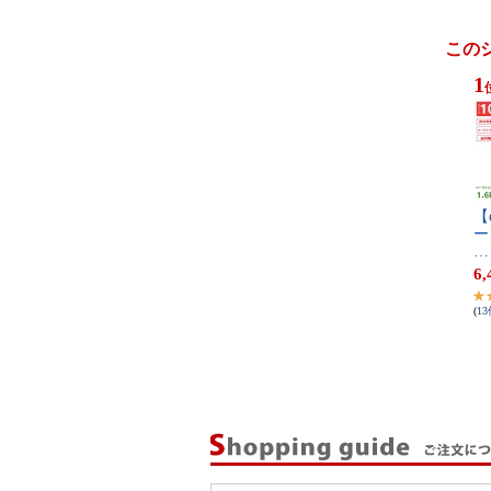
この
1
【​e
ー​
…
6,
(
13