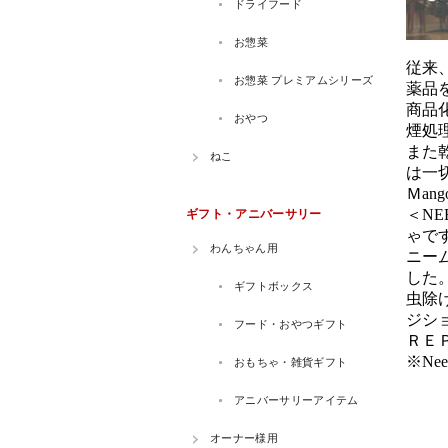
従来
薬品
商品
煙処
また
は一
Ｍan
＜N
ゃで
ニー
した
虫除
ジシ
ＲＥ
※Ne