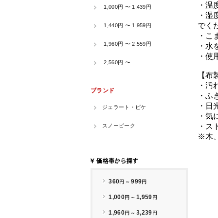
・温
・湿
でく
・こ
・水
・使
【布
・汚
・ふ
・日
・気
・ス
※木