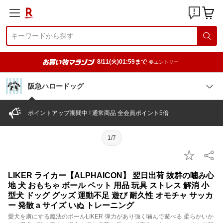
8/11(火)01:59まで
要エントリー
阪急ハロードッグ
ポイントアップ期間中 ! 通常商品 全会員ポイント5倍
1/7
LIKER ライカー【ALPHAICON】 翌日出荷 抜群の噛み心
地 犬 おもちゃ ボール ペット 用品 玩具 ストレス 解消 小
型犬 ドッグ グッズ 運動不足 遊び 耐久性 オモチャ サッカ
ー 発散 a サイズ いぬ トレーニング
愛犬を虜にする魔法のボールLIKER 弾力があり強く噛んで遊べる 柔らかいか