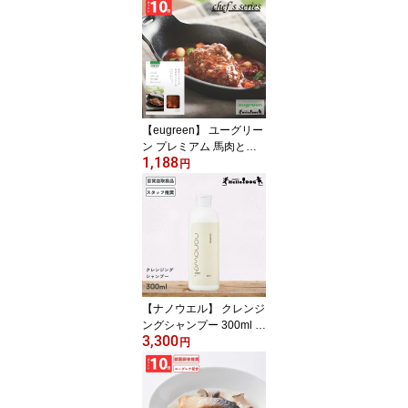
ドア キャンプ ペットウ
ェア キャンプ用品 Tシャ
ツ 防虫 虫除け 犬用 ドッ
グウェア 小型犬 中型犬
大型犬 Dog Pullover Log
o DS-24SU001R
【eugreen】 ユーグリー
ン プレミアム 馬肉とト
1,188
マトの煮込みハンバーグ
円
80g 翌日出荷 翌日出荷
［ハロードッグ公式］ペ
ット管理栄養士監修 ユー
グレナ配合 ドッグフード
ウェットフード 国産 レ
トルト 日本製 無添加 犬
アニバーサリー 誕生日
記念日 ごほうび
【ナノウエル】 クレンジ
ングシャンプー 300ml 翌
3,300
日出荷 オールインワン
円
犬 犬用 猫 猫用 ケア 洗浄
ペット セルフ ウォッシ
ュ ドッグ キャット コン
ディショナー ふわふわ