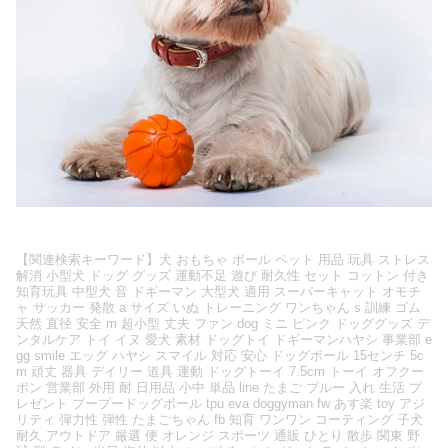
【関連検索キーワード】犬 おもちゃ ボール ペット 用品 玩具 ストレス
解消 小型犬 ドッグ グッズ 運動不足 遊び 耐久性 セット コットン 付き
知育玩具 中型犬 音 ドギーマン 大型犬 適用 スーパーキャット オモチ
ャ サッカー 発散 a サイズ いぬ トレーニング ワンちゃん s 訓練 ゴム
天然 直径 安全 m 超小型 丈夫 ファン dog ミニ ピンク ドッググッズ デ
ンタルケア トイ イヌ 愛犬 素材 ドッグトイ ドギーマンハヤシ 事業部 e
gg smile エッグ ハヤシ スマイル 対応 安心 ドッグボール 15センチ 5c
m 頑丈 器具 デイリー 道具 運動 ドッグトーイ 7.5cm トーイ オフクー
ポン 営業部 外用 耐 日用品 小中 単品 line たまご ブルー 入れ 生活 プ
レゼント プープードッグボール tpu eva doggyman fw あす楽 toy アジ
リティ 弾力性 弾性 たまごちゃん fb 知育 ワンワン コーティング 子犬
耐久 アウトドア 厳選 便 オレンジ スポーツ 通販 ひとり 散歩 関東 野