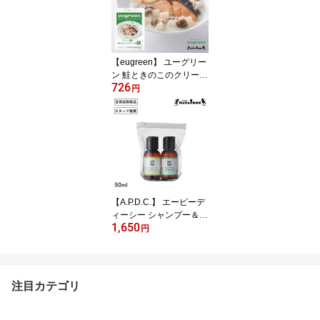
サラサラ 保湿 消臭 トリ
マー トリミング パピー
シニア
【eugreen】 ユーグリー
ン 鮭ときのこのクリーム
726
煮 100g 翌日出荷 ［ハロ
円
ードッグ公式］ 獣医師会
推奨 ユーグレナ配合 ド
ッグフード ウェットフー
ド 国産 レトルト 日本製
着色料無添加 香料無添加
酸化防止剤無添加
【A.P.D.C.】 エーピーデ
ィーシー シャンプー＆コ
1,650
ンディショナーミニセッ
円
ト 植物由来 トリマー推
奨 翌日出荷 シャンプー
コンディショナー 化粧水
ドッグ 犬用 犬 いぬ ナチ
注目カテゴリ
ュラル 植物成分 ギフト
プレゼント