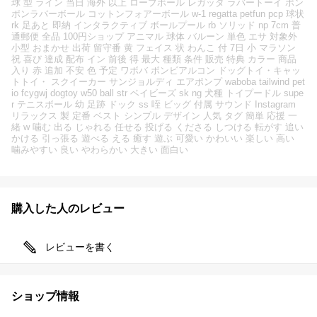
球 型 ライン 当日 海外 以上 ロープボール レガッタ ラバートーイ ポン
ポンラバーボール コットンフォアーボール w-1 regatta petfun pcp 球状
rk 足あと 即納 インタラクティブ ボールプール rb ソリッド np 7cm 普
通郵便 全品 100円ショップ アニマル 球体 バルーン 単色 エサ 対象外
小型 おまかせ 出荷 留守番 黄 フェイス 状 わんこ 付 7日 小 マラソン
祝 喜び 達成 配布 イン 前後 得 最大 種類 条件 販売 特典 カラー 商品
入り 赤 追加 不安 色 予定 ワボバ ボンビアルコン ドッグトイ・キャッ
トトイ・ スクイーカー サンジョルディ エアポンプ waboba tailwind pet
io fcygwj dogtoy w50 ball str ベイビーズ sk ng 犬種 トイプードル supe
r テニスボール 幼 足跡 ドック ss 咥 ビッグ 付属 サウンド Instagram
リラックス 製 定番 ベスト シンプル デザイン 人気 タグ 簡単 応援 一
緒 w 噛む 出る じゃれる 任せる 投げる くださる しつける 転がす 追い
かける 引っ張る 遊べる える 癒す 遊ぶ 可愛い かわいい 楽しい 高い
噛みやすい 良い やわらかい 大きい 面白い
購入した人のレビュー
レビューを書く
ショップ情報