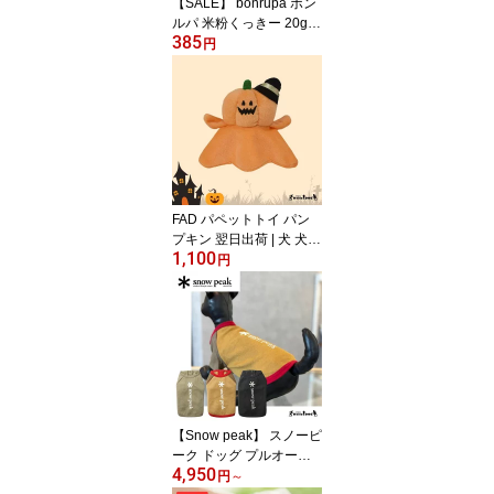
【SALE】 bonrupa ボン
ルパ 米粉くっきー 20g |
385
犬 いぬ 犬用 おやつ 米粉
円
小麦不使用 ギフト プレ
ゼント
FAD パペットトイ パン
プキン 翌日出荷 | 犬 犬用
1,100
おもちゃ トイ プレゼン
円
ト ギフト
【Snow peak】 スノーピ
ーク ドッグ プルオーバ
4,950
ー ロゴ 翌日出荷 アウト
円
～