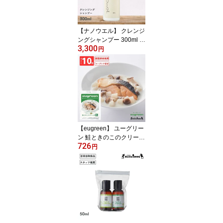
トルト 日本製 無添加 犬
アニバーサリー 誕生日
記念日 ごほうび
【ナノウエル】 クレンジ
ングシャンプー 300ml 翌
3,300
日出荷 オールインワン
円
犬 犬用 猫 猫用 ケア 洗浄
ペット セルフ ウォッシ
ュ ドッグ キャット コン
ディショナー ふわふわ
サラサラ 保湿 消臭 トリ
マー トリミング パピー
シニア
【eugreen】 ユーグリー
ン 鮭ときのこのクリーム
726
煮 100g 翌日出荷 ［ハロ
円
ードッグ公式］ 獣医師会
推奨 ユーグレナ配合 ド
ッグフード ウェットフー
ド 国産 レトルト 日本製
着色料無添加 香料無添加
酸化防止剤無添加