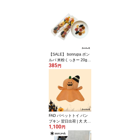
【SALE】 bonrupa ボン
ルパ 米粉くっきー 20g |
385
犬 いぬ 犬用 おやつ 米粉
円
小麦不使用 ギフト プレ
ゼント
FAD パペットトイ パン
プキン 翌日出荷 | 犬 犬用
1,100
おもちゃ トイ プレゼン
円
ト ギフト