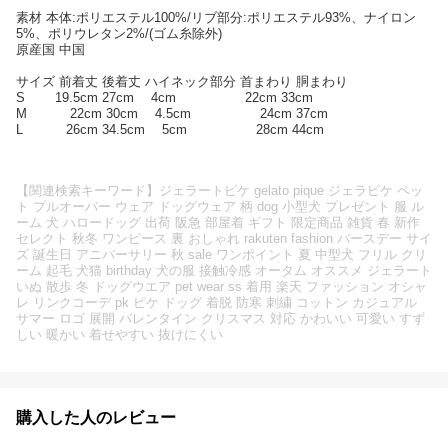
素材 本体:ポリエステル100%/リブ部分:ポリエステル93%、ナイロン
5%、ポリウレタン2%/(ゴム糸除外)
原産国 中国
サイズ 前着丈 後着丈 ハイネック部分 首まわり 胴まわり
S 19.5cm 27cm 4cm 22cm 33cm
M 22cm 30cm 4.5cm 24cm 37cm
L 26cm 34.5cm 5cm 28cm 44cm
【関連検索キーワード】ジェラートピケ gelato pique ジェラピケ ペッ
ト プルオーバー ウェア ドッグウェア 柄 dog 小型犬 プレゼント 服 ル
ーム 犬 ハロードッグ 出荷 阪急 部屋着 ギフト 限定商品 雑貨 春 新作
セレクト 秋冬 ワンピース 裏 おしゃれ rakuten fashion バースデー サイ
ズ 誕生日 アニバーサリー 秋 sale ワンポイント 夏 中型犬 フリル クリ
ーム 起毛 犬猫 birthday 犬の服 接触冷感 オータム オススメ ジェラート
いぬ 散歩 冬 ドッグウエア pet wear ss 着用 楽天 ファッション オシャ
レ リンクコーデ pk ピケ ドッグ 着脱 防寒 刺繍 コットン カジュアル
サマー ロゴ 展開 バレンタイン クリスマス 対応 かわいい 可愛い すず
しい 暖かい 着せやすい 抜けにくい
購入した人のレビュー