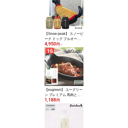
【Snow peak】 スノーピ
ーク ドッグ プルオーバ
4,950
ー ロゴ 翌日出荷 アウト
円
～
ドア キャンプ ペットウ
ェア キャンプ用品 Tシャ
ツ 防虫 虫除け 犬用 ドッ
グウェア 小型犬 中型犬
大型犬 Dog Pullover Log
o DS-24SU001R
【eugreen】 ユーグリー
ン プレミアム 馬肉とト
1,188
マトの煮込みハンバーグ
円
80g 翌日出荷 翌日出荷
［ハロードッグ公式］ペ
ット管理栄養士監修 ユー
グレナ配合 ドッグフード
ウェットフード 国産 レ