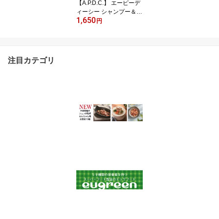
【A.P.D.C.】 エーピーデ
ィーシー シャンプー＆コ
1,650
ンディショナーミニセッ
円
ト 植物由来 トリマー推
奨 翌日出荷 シャンプー
コンディショナー 化粧水
ドッグ 犬用 犬 いぬ ナチ
注目カテゴリ
ュラル 植物成分 ギフト
プレゼント