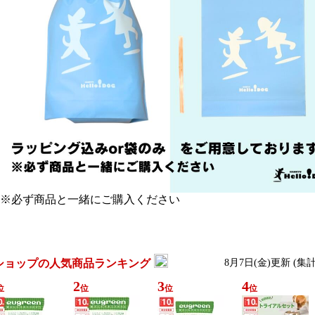
※必ず商品と一緒にご購入ください
ショップの人気商品ランキング
8月7日(金)更新 (集
2
3
4
位
位
位
位