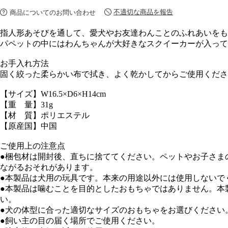
不適切な商品を報告
商品についてのお問い合わせ
指人形あそびを通して、愛犬やお友達わんことのふれあいをも
パペットの中にはわんちゃんが大好きなスクイーカーが入って
お手入れ方法
固く絞った柔らかい布で拭き、よく乾かしてからご使用くださ
【サイズ】W16.5×D6×H14cm
【重 量】31g
【材 質】ポリエステル
【原産国】中国
ご使用上の注意点
●梱包材は開封後、直ちに捨ててください。ペットやお子さま
ながるおそれがあります。
●本製品は犬用の玩具です。本来の用途以外には使用しないで
●本製品は噛むことを目的としたおもちゃではありません。本
い。
●犬の体型に合った適切なサイズのおもちゃをお選びください
●飼い主の目の届く場所でご使用ください。