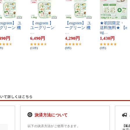
​u​g​r​e​e​n​】​ ​ユ​
【​ ​e​u​g​r​e​e​n​ ​】​ ​
【​e​u​g​r​e​e​n​】​ ​ユ​
★​初​回​限​定​・​
グ​リ​ー​ン​ ​機​
ユ​ー​グ​リ​ー​ン​ ​
ー​グ​リ​ー​ン​ ​機​
送​料​無​料​★​ ​【​e​
…
…
u​g​…
490
円
6,490
円
4,290
円
1,430
円
件
)
(
15
件
)
(
9
件
)
(
3
件
)