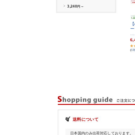
【​e
ー​
…
6,
(
13