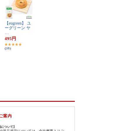
【​e​u​g​r​e​e​n​】​ ​ユ​
ー​グ​リ​ー​ン​ ​ヤ​
…
495
円
(
2
件
)