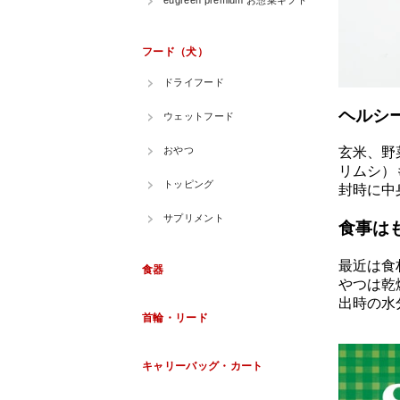
ヘルシ
玄米、野
リムシ）
封時に中
食事は
最近は食
やつは乾
出時の水