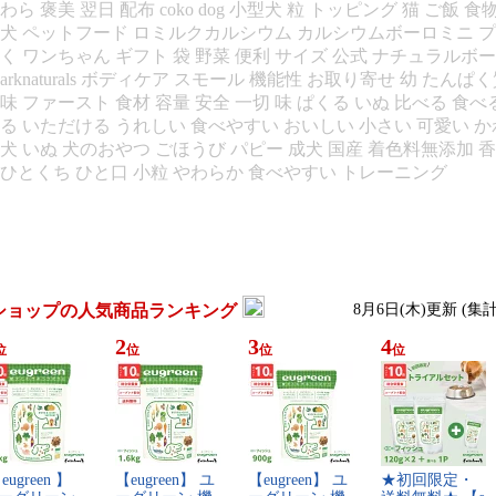
わら 褒美 翌日 配布 coko dog 小型犬 粒 トッピング 猫 ご飯
犬 ペットフード ロミルクカルシウム カルシウムボーロミニ プ
く ワンちゃん ギフト 袋 野菜 便利 サイズ 公式 ナチュラルボーロ
arknaturals ボディケア スモール 機能性 お取り寄せ 幼 たんぱ
味 ファースト 食材 容量 安全 一切 味 ぱくる いぬ 比べる 食
る いただける うれしい 食べやすい おいしい 小さい 可愛い
犬 いぬ 犬のおやつ ごほうび パピー 成犬 国産 着色料無添加
ひとくち ひと口 小粒 やわらか 食べやすい トレーニング
ショップの人気商品ランキング
8月6日(木)更新 (集
2
3
4
位
位
位
位
e​u​g​r​e​e​n​ ​】​ ​
【​e​u​g​r​e​e​n​】​ ​ユ​
【​e​u​g​r​e​e​n​】​ ​ユ​
★​初​回​限​定​・​