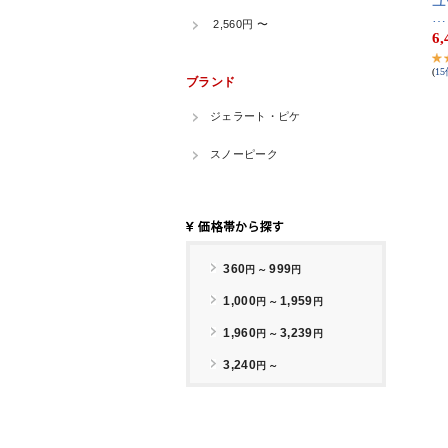
ユ​
…
6,
(
15