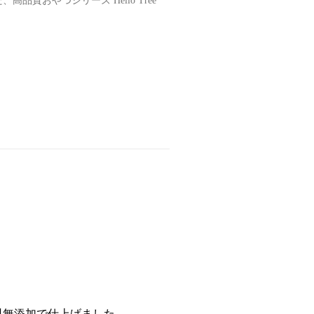
質おやつシリーズ Hello Tree
料無添加で仕上げました。