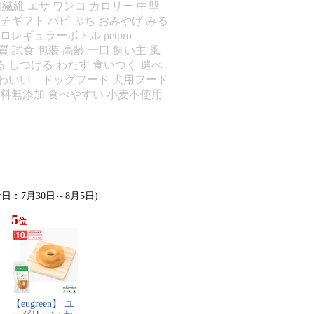
 食物繊維 エサ ワンコ カロリー 中型
チギフト パピ ぷち おみやげ みる
レギュラーボトル petpro
く質 試食 包装 高齢 一口 飼い主 風
べる しつける わたす 食いつく 選べ
 かわいい ドッグフード 犬用フード
 香料無添加 食べやすい 小麦不使用
計日：7月30日～8月5日)
5
位
【​e​u​g​r​e​e​n​】​ ​ユ​