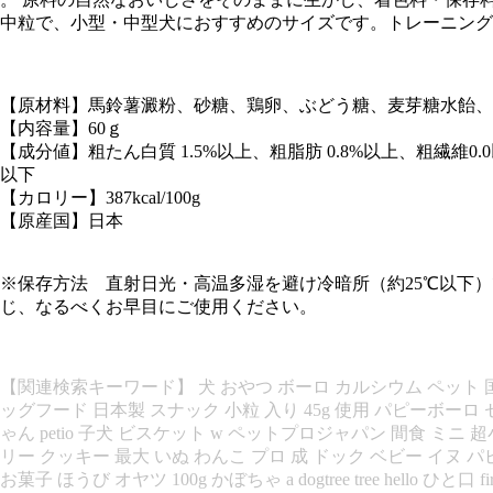
中粒で、小型・中型犬におすすめのサイズです。トレーニング
【原材料】馬鈴薯澱粉、砂糖、鶏卵、ぶどう糖、麦芽糖水飴、
【内容量】60ｇ
【成分値】粗たん白質 1.5%以上、粗脂肪 0.8%以上、粗繊維0.0
以下
【カロリー】387kcal/100g
【原産国】日本
※保存方法 直射日光・高温多湿を避け冷暗所（約25℃以下
じ、なるべくお早目にご使用ください。
【関連検索キーワード】 犬 おやつ ボーロ カルシウム ペット 国
ッグフード 日本製 スナック 小粒 入り 45g 使用 パピーボーロ セッ
ゃん petio 子犬 ビスケット w ペットプロジャパン 間食 ミニ 超
リー クッキー 最大 いぬ わんこ プロ 成 ドック ベビー イヌ パ
お菓子 ほうび オヤツ 100g かぼちゃ a dogtree tree hello ひと口 fir