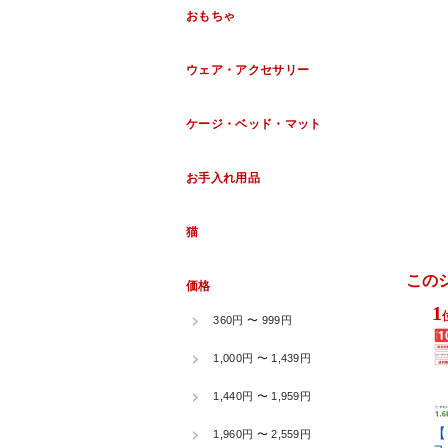
この
1
【​ ​