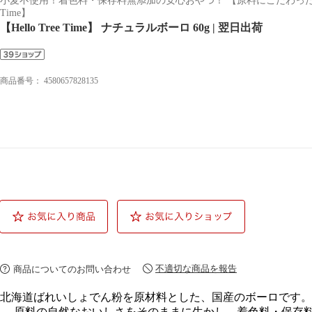
小麦不使用！着色料・保存料無添加の安心おやつ！ 【原料にこだわった、高品
Time】
【Hello Tree Time】 ナチュラルボーロ 60g | 翌日出荷
商品番号：
4580657828135
不適切な商品を報告
商品についてのお問い合わせ
北海道ばれいしょでん粉を原材料とした、国産のボーロです。
。 原料の自然なおいしさをそのままに生かし、着色料・保存