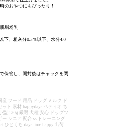
時のおやつにもぴったり！
脱脂粉乳
以下、粗灰分0.3％以下、水分4.0
）で保管し、開封後はチャックを閉
産 フード 用品 ドッグ ミルク ド
ト 素材 happydays ペティオ ち
小型 120g 厳選 犬種 安心 ドッグツ
ピー シニア 配合 ss トレーニング
st ひとくち days time happy 出荷