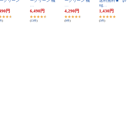
ー​グ​リ​ー​ン​ ​
ー​グ​リ​ー​ン​ ​機​
ー​グ​リ​ー​ン​ ​機​
送​料​無​料​★​ ​【​e​
…
…
u​g​…
490
円
6,490
円
4,290
円
1,430
円
件
)
(
13
件
)
(
9
件
)
(
3
件
)