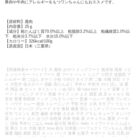
豚肉や牛肉にアレルギーをもつワンちゃんにもおススメです。
【原材料】鹿肉
【内容量】25ｇ
【成分】粗たんぱく質70.0%以上 粗脂肪3.2%以上 粗繊維質1.0%以
下 粗灰分3.7%以下 水分15.0%以下
【カロリー】326kcal/100g
【原産国】日本（三重県）
【関連検索キーワード】犬 鹿肉 おやつ ドッグフード 無添加 国産 ジビ
エ ジャーキー ペットフード 鹿 フード ペット シニア 小型犬 低脂肪 ア
レルギー 肉 ごはん オヤツ 小粒 小分け タイプ 餌 ご飯 犬種 対応 ドラ
イ 大型犬 低カロリー 高齢 高たんぱく 手作り 中型犬 やけ 試し 涙 愛
犬 用品 食 セット ダイエット いぬ 切り 袋 rupa bon ドック 栄養 トリ
ーツ トッピング ギフト 乾燥 サイズ シカ えさ 脂質 成 京 レトルト 粒
安全 普通 獣医師 ドッグ ごちそう パピー 監修 ヘルシー 使用 プレゼン
ト パウチ トレー 総合 トレーニング 予防 付き 人気 モモブツ ウエット
フード タンパク グレード エサ 食材 健康 安心 ミニチップジャーキー
仔犬 ウエット 真空 偏食 全年齢 ささみ 子犬 グラム キューブ タンパク
質 ショート 入り ほうび 自然派 赤身 包装 産 ナチュラル 褒美 クーポ
ン 消化 手作りごはん meat 超小型 角切り hello トイプードル たんぱく
質 希少 スネ 犬猫 柴犬 time 鉄分 日本製 パーフェクト ワンちゃん 推奨
厳選 補給 新鮮 贅沢 カット パック 食事 お菓子 サポート 公式 元気 好