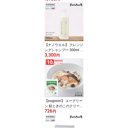
80g 翌日出荷 翌日出荷
［ハロードッグ公式］ペ
ット管理栄養士監修 ユー
グレナ配合 ドッグフード
ウェットフード 国産 レ
トルト 日本製 無添加 犬
アニバーサリー 誕生日
記念日 ごほうび
【ナノウエル】 クレンジ
ングシャンプー 300ml 翌
3,300
日出荷 オールインワン
円
犬 犬用 猫 猫用 ケア 洗浄
ペット セルフ ウォッシ
ュ ドッグ キャット コン
ディショナー ふわふわ
サラサラ 保湿 消臭 トリ
マー トリミング パピー
シニア
【eugreen】 ユーグリー
ン 鮭ときのこのクリーム
726
煮 100g 翌日出荷 ［ハロ
円
ードッグ公式］ 獣医師会
推奨 ユーグレナ配合 ド
ッグフード ウェットフー