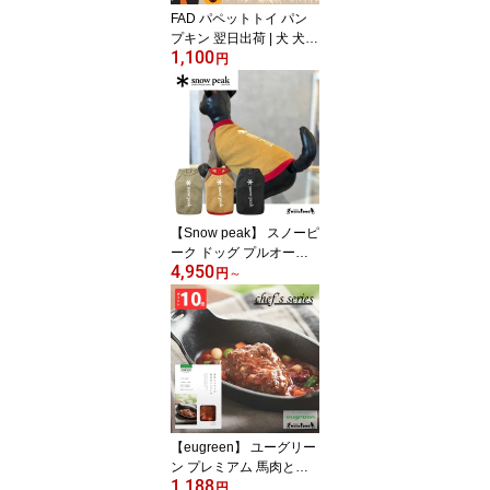
FAD パペットトイ パン
プキン 翌日出荷 | 犬 犬用
1,100
おもちゃ トイ プレゼン
円
ト ギフト
【Snow peak】 スノーピ
ーク ドッグ プルオーバ
4,950
ー ロゴ 翌日出荷 アウト
円
～
ドア キャンプ ペットウ
ェア キャンプ用品 Tシャ
ツ 防虫 虫除け 犬用 ドッ
グウェア 小型犬 中型犬
大型犬 Dog Pullover Log
o DS-24SU001R
【eugreen】 ユーグリー
ン プレミアム 馬肉とト
1,188
マトの煮込みハンバーグ
円