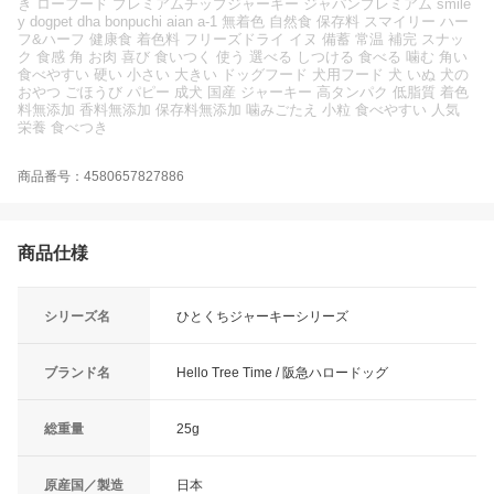
き ローフード プレミアムチップジャーキー ジャパンプレミアム smile
y dogpet dha bonpuchi aian a-1 無着色 自然食 保存料 スマイリー ハー
フ&ハーフ 健康食 着色料 フリーズドライ イヌ 備蓄 常温 補完 スナッ
ク 食感 角 お肉 喜び 食いつく 使う 選べる しつける 食べる 噛む 角い
食べやすい 硬い 小さい 大きい ドッグフード 犬用フード 犬 いぬ 犬の
おやつ ごほうび パピー 成犬 国産 ジャーキー 高タンパク 低脂質 着色
料無添加 香料無添加 保存料無添加 噛みごたえ 小粒 食べやすい 人気
栄養 食べつき
商品番号：4580657827886
商品仕様
シリーズ名
ひとくちジャーキーシリーズ
ブランド名
Hello Tree Time / 阪急ハロードッグ
総重量
25g
原産国／製造
日本