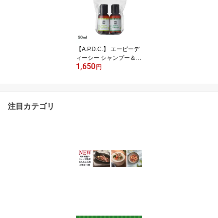
ド 国産 レトルト 日本製
着色料無添加 香料無添加
酸化防止剤無添加
【A.P.D.C.】 エーピーデ
ィーシー シャンプー＆コ
1,650
ンディショナーミニセッ
円
ト 植物由来 トリマー推
奨 翌日出荷 シャンプー
コンディショナー 化粧水
ドッグ 犬用 犬 いぬ ナチ
注目カテゴリ
ュラル 植物成分 ギフト
プレゼント