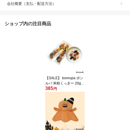
会社概要（支払・配送方法）
ショップ内の注目商品
【SALE】 bonrupa ボン
ルパ 米粉くっきー 20g |
385
犬 いぬ 犬用 おやつ 米粉
円
小麦不使用 ギフト プレ
ゼント