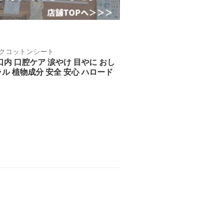
ックコットンシート
口内 口腔ケア 涙やけ 目やに おし
ラル 植物成分 安全 安心 ハロード