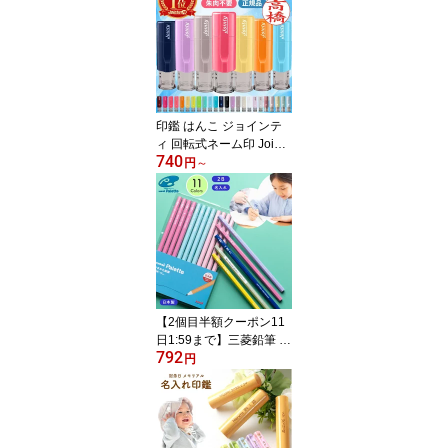
m 0.38mm MSXE5-1000
名入れ無料 入学祝い 就
職祝い 多機能ボールペン
サナ活 高市早苗さん モ
デル ピンク 三菱鉛筆 卒
業記念品 創業記念 記念
品 送料無料｜ハンコヤス
印鑑 はんこ ジョインテ
トア
ィ 回転式ネーム印 Jointy
740
J9 キャップレス ネーム
円
～
印 ゴム印 【サイズ：10
mm丸】 かわいいハンコ
認印 個人印鑑 朱肉不要
ハンコ 女性 仕事 会社 男
性 かわいい ゆめかわ く
すみ ニュアンス 推し活
推しカラー
【2個目半額クーポン11
日1:59まで】三菱鉛筆 ユ
792
ニパレット 鉛筆 2B 1ダ
円
ース 名入れ 小学生 女の
子 男の子 かわいい おし
ゃれ グラデーション 日
本製 入学準備 卒園 えん
ぴつ エンピツ 学習 文房