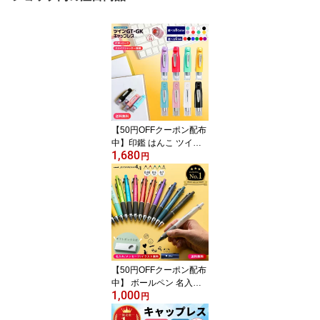
【50円OFFクーポン配布
中】印鑑 はんこ ツインG
1,680
T キャップレス タニエバ
円
ー (ネーム印＋訂正印)
(ハンコ 判子 浸透印 認印
ネーム印 修正印 スタン
プ ネームスタンプ お名
前 認め印 かわいい スタ
ンプ ナース 9mm 5mm
ナース印鑑) 送料無料
【50円OFFクーポン配布
中】 ボールペン 名入れ
1,000
無料 ジェットストリーム
円
4＆1 選べる 0.5mm 0.7m