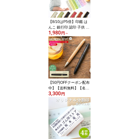
具 新入学 入学祝い ギフ
ト メッセージカ
【8/10はP5倍】印鑑 は
んこ 銀行印 認印 子供 こ
1,980
ども メモリアルグッズ
円
～
赤ちゃん 個人印鑑 かわ
いい 名入れ 会社印 上柘
印鑑 クロコ風ケース付 1
0.5〜18mm ハンコ いん
かん 就職祝い 女子 出産
祝い 印鑑セット 送料無
料 ギフト 祝い プレゼン
ト 女性 贈り物
【50円OFFクーポン配布
中】【送料無料】【名入
3,300
れ無料】三菱鉛筆 ピュア
円
モルト ジェットストリー
ムインサイド シングル 0.
5mm プレミアム 木製 ボ
ールペン ギフト プレゼ
ント メッセージカード対
応 卒業記念品 卒団記念
品 入学祝 就職祝 父の日
母の日