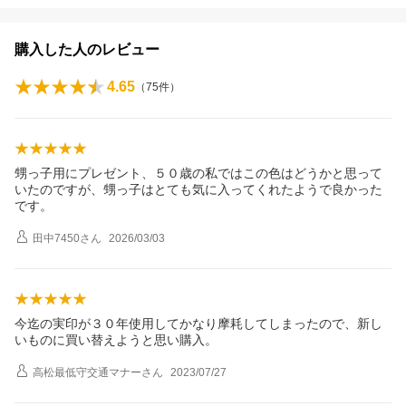
購入した人のレビュー
4.65
（
75
件）
甥っ子用にプレゼント、５０歳の私ではこの色はどうかと思って
いたのですが、甥っ子はとても気に入ってくれたようで良かった
です。
田中7450
さん
2026/03/03
今迄の実印が３０年使用してかなり摩耗してしまったので、新し
いものに買い替えようと思い購入。
高松最低守交通マナー
さん
2023/07/27