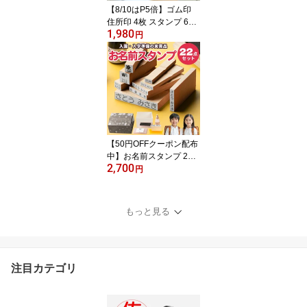
【8/10はP5倍】ゴム印
住所印 4枚 スタンプ 62m
1,980
m×約30mm 法人印鑑 法
円
人印 会社印 オーダー 印
鑑 はんこ 住所 オーダー
メイド 分割印 個人用 法
人用 社版 社判 社判 横判
社印 親子判 ビジネス 事
務用品 インボイス
【50円OFFクーポン配布
中】お名前スタンプ 22
2,700
点セット おむつスタンプ
円
お名前はんこ アイロン不
要 入園準備 入学準備 ゴ
ム印 オムツスタンプ な
もっと見る
まえスタンプ 保育園 幼
稚園 小学校 漢字 ローマ
字 ひらがな セット 布 は
んこ ギフト 出産祝い プ
注目カテゴリ
レゼント［O-02］