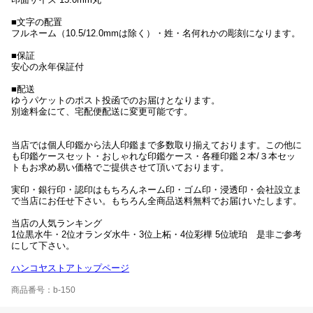
■文字の配置
フルネーム（10.5/12.0mmは除く）・姓・名何れかの彫刻になります。
■保証
安心の永年保証付
■配送
ゆうパケットのポスト投函でのお届けとなります。
別途料金にて、宅配便配送に変更可能です。
当店では個人印鑑から法人印鑑まで多数取り揃えております。この他に
も印鑑ケースセット・おしゃれな印鑑ケース・各種印鑑２本/３本セッ
トもお求め易い価格でご提供させて頂いております。
実印・銀行印・認印はもちろんネーム印・ゴム印・浸透印・会社設立ま
で当店にお任せ下さい。もちろん全商品送料無料でお届けいたします。
当店の人気ランキング
1位黒水牛・2位オランダ水牛・3位上柘・4位彩樺 5位琥珀 是非ご参考
にして下さい。
ハンコヤストアトップページ
商品番号：b-150