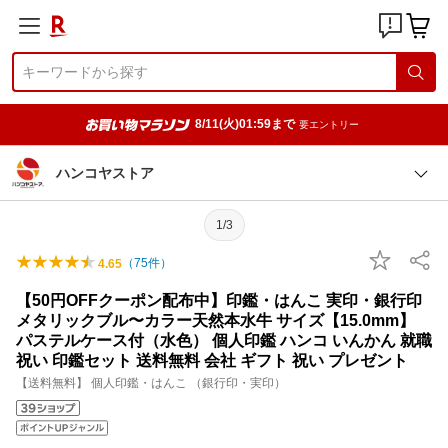
8/11(火)01:59まで
要エントリー
ハンコヤストア
1/3
（
75
件）
4.65
【50円OFFクーポン配布中】印鑑・はんこ 実印・銀行印
メタリックブル〜カラー天然本水牛 サイズ【15.0mm】
パステルケース付（水色） 個人印鑑 ハンコ いんかん 就職
祝い 印鑑セット 送料無料 会社 ギフト 祝い プレゼント
【送料無料】 個人印鑑・はんこ （銀行印・実印）