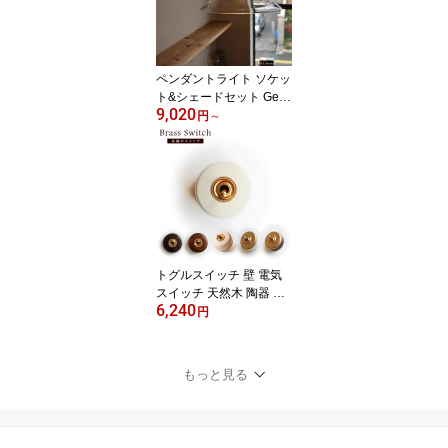
きん プチギフト プレゼ
ント 速乾 吸水
ペンダントライト ソケッ
ト&シェードセット Gen
9,020
e Wideガラスシェード E
円
～
17 E26 LED電球とコー
ド長が選べる 25W 40W
60W 100W ブラス 真鍮
おしゃれ 吊り下げ 照明
レトロ アンティーク 北
欧
トグルスイッチ 壁 電気
スイッチ 天然木 陶器 真
6,240
鍮 Brass トグルスイッチ
円
丸型 サイズ：直径約55×
45mm HS2334 3路 おし
ゃれスイッチ アンティー
もっと見る
ク レトロ トグル オシャ
レ 木製 アッシュ アメリ
カンスイッチ 交換