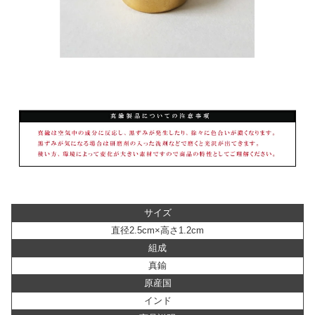
サイズ
直径2.5cm×高さ1.2cm
組成
真鍮
原産国
インド