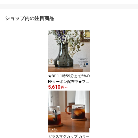
ショップ内の注目商品
★8/11 1時59分まで5%O
FFクーポン配布中★フラ
5,610
ワーベース ガラス 北欧
円
～
大きい 枝物 Lサイズ：約
20cm丸×28cm（口径:約
8cm) グレー クリア 花瓶
ガラス カラー おしゃれ
シック モダン 人気 円形
ホワイトデー お返し 円
柱 大きい 母の日 【650
1】PORTA
ガラスマグカップ カラー