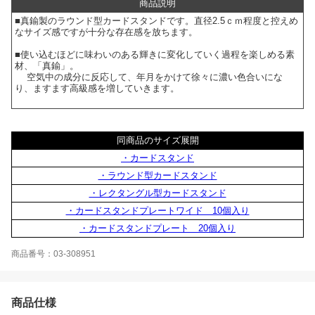
商品説明
■真鍮製のラウンド型カードスタンドです。直径2.5ｃｍ程度と控えめ
なサイズ感ですが十分な存在感を放ちます。
■使い込むほどに味わいのある輝きに変化していく過程を楽しめる素
材、「真鍮」。
空気中の成分に反応して、年月をかけて徐々に濃い色合いにな
り、ますます高級感を増していきます。
同商品のサイズ展開
・カードスタンド
・ラウンド型カードスタンド
・レクタングル型カードスタンド
・カードスタンドプレートワイド 10個入り
・カードスタンドプレート 20個入り
商品番号：03-308951
商品仕様