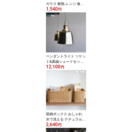
ガラス 耐熱 レンジ 食洗
1,540
器 熱湯可 リングハンド
円
ル グラスマグ 直径8cm×
高さ7.5cm 容量：270ml
グレー・アンバー 食器
マグカップ コーヒー カ
ラフル レトロ 北欧 型吹
きグラス おしゃれ
ペンダントライト ソケッ
ト&真鍮シェードセット
12,100
ALL BRASS Lighting E2
円
6 LED電球とコード長が
選べる 25W 40W 60W 1
00W ブラス 真鍮 おしゃ
れ ブラスシェード 吊り
下げ 照明 デザイン レト
ロ アンティーク 北欧
収納ボックス おしゃれ
水で洗える ナチュラルデ
2,640
ザイン UTILE ユティル
円
ナイール スタンダードス