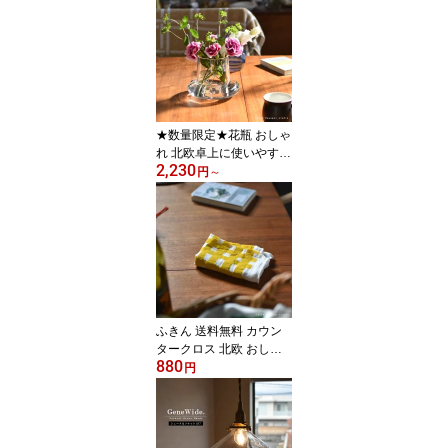
トレージ ローサイズ 2サ
イズ 収納バスケット 収
納用品 衣類収納 小物収
納 収納雑貨 水洗い 北欧
自然素材風
★数量限定★花瓶 おしゃ
れ 北欧卓上に使いやすい
2,230
背の低い花瓶 クリア・グ
円
～
レーLサイズ 直径15cm×
高さ11.5cmフラワーベー
ス 花束 生け花 花器 モダ
ンpond ポンド
ふきん 送料無料 カウン
タークロス 北欧 おしゃ
880
れ日本製 かや生地大判ふ
円
きん長方形サイズキッチ
ンクロス 布巾 キッチン
雑貨 キッチン用品 台拭
き デザイン 蚊帳生地ふ