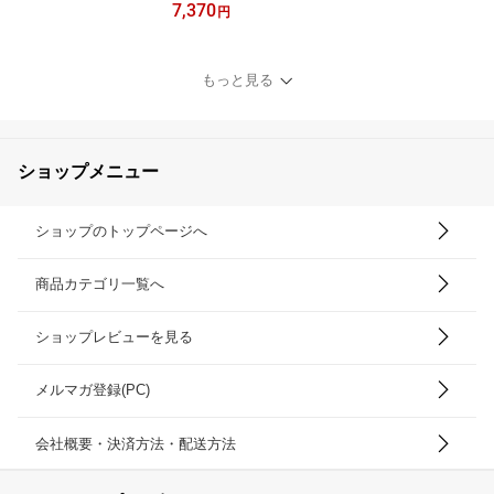
7,370
ルケット 公式通販 選べ
円
る5色 】 究極の肌触り 白
雲 タオル ベビータオル
ケット (くり衿付) HACO
もっと見る
ON Baby Towel Ket 日本
製 今治 内祝い 出産 赤ち
ゃん ベビー ギフト プレ
ゼント
ショップメニュー
ショップのトップページへ
商品カテゴリ一覧へ
ショップレビューを見る
メルマガ登録(PC)
会社概要・決済方法・配送方法