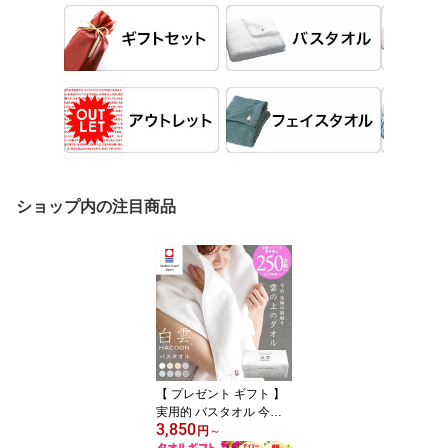
ショップ内の注目商品
【 プレゼント ギフト 】
実用的 バスタオル 今治
3,850
今治タオル 白雲 公式通
円
～
販 8色 雲の上のタオル 箱