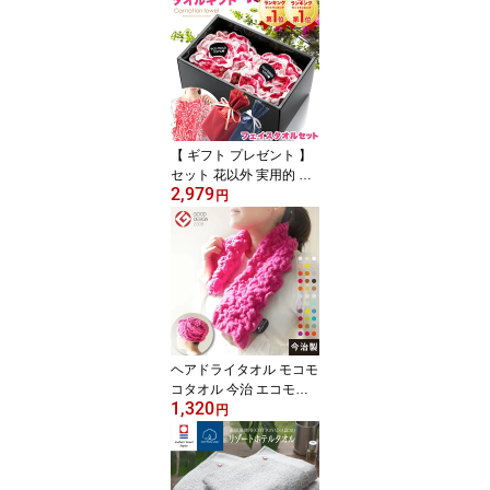
入れ バス1枚 柔らかな肌
触り 吸水 軽量 ふわふわ
今治 Hacoon Bath Towel
いまばり 高級 セット 内
祝い 義母 癒しグッズ 実
用的 タオル 母の日
【 ギフト プレゼント 】
セット 花以外 実用的 贈
2,979
る 今治 タオル カーネー
円
ションタオル 絢爛 2026(
お花をかたどった 今治タ
オル フェイスタオル 2枚
) ギフトボックス入 【 お
しゃれ 義母 50代 60代 7
0代 母の日 】
ヘアドライタオル モコモ
コタオル 今治 エコモコ
1,320
グッドデザイン賞 ふっく
円
ら本物の肌触り モコモコ
フェイスタオル (無撚糸)
選べる 33色 【 タオル ヘ
アータオル 日本製 髪 タ