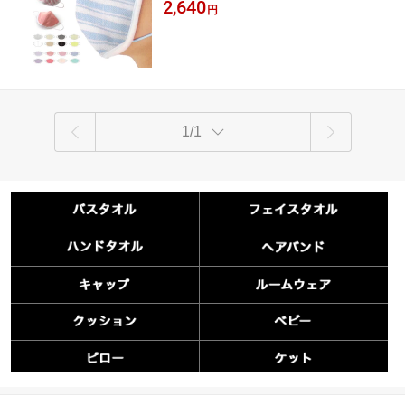
にこだわった今治タオルのガーゼマスク 今
2,640
使える エコなマスク 森のタオル 6層 ガ
円
治 国産 マスク 保湿 安眠 日本製 綿100％ コ
ーゼ 洗える 【 洗濯 風邪 乾燥 予防 対策
ットン プレゼント ギフト 贈り物
吸水 保湿 今治 就寝 綿 大人 子供 おしゃ
れ かわいい 】
1/1