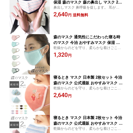
保湿 森のマスク 森の鼻出し マスク 2枚
鼻出しマスク 鼻呼吸を促します。 耳が痛く
セット (袋入り) 日本製 呼吸がしやすい
なりにくい眠る時専用マスク
2,640
森のタオル スリーピングマスク 今治産
送料無料
円
タオル 就寝用マスク おやすみ 睡眠 乾
燥 就寝 安眠 うるおい 可愛い 旅行 睡眠
グッズ
森のマスク 通気性にこだわった寝る時
のマスク 今治 おやすみマスク 保湿 立
乾燥からのどを守り、柔らかな着けごこち
体 森のマスク 特殊織ガーゼ 2層 タオル
にこだわった特殊織織2層ガーゼマスク「タ
1,320
うまれ タオルそだち 洗って使える エコ
円
オルうまれタオルそだち 森 のマスク」
なマスク 日本製【 公式通販 タオル ガ
ーゼ プレゼント 洗える ギフト 】
寝るとき マスク 日本製 2枚セット 今治
森のマスク 公式通販 おやすみマスク 立
乾燥からのどを守り、柔らかな着けごこち
体 タオルうまれ タオルそだち 洗って使
にこだわった今治タオルのガーゼマスク 今
2,640
える エコなマスク 森のタオル 6層 ガー
円
治 国産 マスク 保湿 安眠 日本製 綿100％ コ
ゼ 洗える 【 洗濯 風邪 乾燥 予防 対策
ットン プレゼント ギフト 贈り物
吸水 保湿 就寝 綿 大人 子供 おしゃれ か
わいい 】
寝るとき マスク 日本製 2枚セット 今治
森のマスク 公式通販 おやすみマスク 立
乾燥からのどを守り、柔らかな着けごこち
体 タオルうまれ タオルそだち 洗って