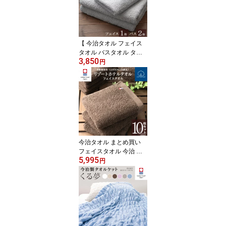
ーバン ヘアキャップ 綿
スポーツ スポーツタオル
プレゼント ギフト 】
【 今治タオル フェイス
タオル バスタオル タオ
3,850
ル 今治 】リゾート ホテ
円
ル フェイス 1枚 バス 2枚
セット ( グレー ) 綿100%
ギフトセット ギフト お
返し かわいい たおる プ
レゼント
今治タオル まとめ買い
フェイスタオル 今治 リ
5,995
ゾート ホテルタオル 10
円
枚セット 約34cm×77cm
ブラウン 綿100% 日本製
プレゼント 内祝 快気祝
い 結婚祝い 香典返し ホ
テル仕様 出産祝い 国産
無地 Hotel Towel タオル
楽天 サプライズデー