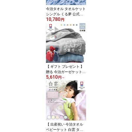
今治タオル タオルケット
シングル くる夢 公式通
10,780
販 送料無料 肌掛け 今治
円
くるまる 今治ケット の
びのび タオル ケット 約
120cm×190cm 約916g
日本製 パイル地 【 寝具
おしゃれ ふっくら 吸水
通気性 可愛い 】
【 ギフト プレゼント 】
贈る 今治ガーゼケット
5,610
今治タオル タオルケット
円
～
今治 夏用 5重 ガーゼ ケ
ット シングル 綿100%
日本製 洗える プレゼン
ト ギフト 5重ガーゼ シン
グル ガーゼタオル ガー
ゼタオルケット 快適な眠
り 快眠 敏感肌 70代 母の
日 夏掛け
【 出産祝い 今治タオル
ベビーケット 白雲 タオ