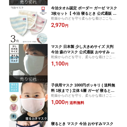
今治タオル認定 ボーダー ガーゼ マスク
3枚セット【 今治 寝るとき 公式通販 お
乾燥からのどを守り柔らかな着けごこちに
やすみ 】タオルメーカー が作ったやわ
こだわった今治タオルのガーゼマスク 今治
2,970
らかマスク 洗って使える エコなマスク
円
国産 マスク 保湿 安眠 日本製 綿100％ コッ
ガーゼ 洗える 洗濯 風邪 乾燥 予防 対策
トン プレゼント ギフト 贈り物 【 認定番号
吸水 保湿 就寝 綿 大人 大人用
2013-339号 】
マスク 日本製 少し大きめサイズ 大判
今治 森のマスク 公式通販 おやすみ 洗
乾燥からのどを守り、柔らかな着けごこち
って使える エコなマスク 【 ガーゼ 洗
にこだわった今治タオルのガーゼマスク 今
1,100
える 寝るとき 大きめ 大き目 洗濯 風邪
円
治 国産 マスク 保湿 安眠 日本製 綿100％ コ
乾燥 予防 対策 吸水 保湿 今治 就寝 綿
ットン プレゼント ギフト 贈り物
大人 大人用 】
子供用マスク 1000円ポッキリ ( 送料無
料 1枚まで ) 立体 6層 ガーゼ 寝るとき
乾燥からのどを守り、柔らかな着けごこち
マスク キッズ 今治 日本製 子ども こど
にこだわった今治タオルのガーゼマスク 今
1,000
も おやすみマスク 洗える 【 洗濯 乾燥
送料無料
円
治 国産 マスク 保湿 安眠 日本製 綿100％ コ
予防 吸水 保湿 子供 かわいい ベビー 男
ットン プレゼント ギフト 贈り物
の子 女の子 幼稚園 保育園 】
寝るとき マスク 今治 おやすみマスク