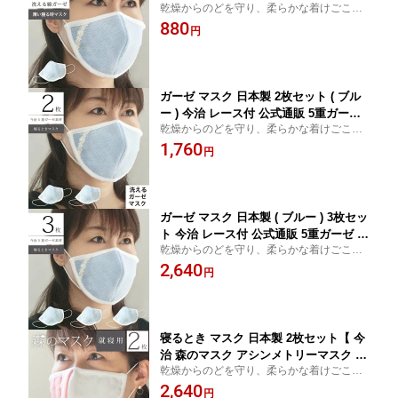
乾燥からのどを守り、柔らかな着けごこち
め 洗って使える 洗える 洗濯 風邪 乾燥
にこだわった今治タオルのガーゼマスク 今
880
予防 対策 吸水 保湿 就寝 綿 小学校 在庫
円
治 国産 マスク 保湿 安眠 日本製 綿100％ コ
あり 大人用 子供用
ットン プレゼント ギフト 贈り物
ガーゼ マスク 日本製 2枚セット ( ブル
ー ) 今治 レース付 公式通販 5重ガーゼ
乾燥からのどを守り、柔らかな着けごこち
2枚セット 薄め 洗って使える 【 夏用マ
にこだわった今治タオルのガーゼマスク 今
1,760
スク 夏用 洗える 洗濯 風邪 乾燥 予防 対
円
治 国産 マスク 保湿 安眠 日本製 綿100％ コ
策 吸水 保湿 就寝 綿 小学校 在庫あり 大
ットン プレゼント ギフト 贈り物
人用 子供用 】
ガーゼ マスク 日本製 ( ブルー ) 3枚セッ
ト 今治 レース付 公式通販 5重ガーゼ 薄
乾燥からのどを守り、柔らかな着けごこち
め 洗って使える 【 夏用 夏用マスク 洗
にこだわった今治タオルのガーゼマスク 今
2,640
える 洗濯 風邪 乾燥 予防 対策 吸水 保湿
円
治 国産 マスク 保湿 安眠 日本製 綿100％ コ
就寝 綿 小学校 在庫あり 大人用 子供用
ットン プレゼント ギフト 贈り物
】
寝るとき マスク 日本製 2枚セット【 今
治 森のマスク アシンメトリーマスク 公
乾燥からのどを守り、柔らかな着けごこち
式通販 】おやすみマスク 立体 洗って使
にこだわった今治タオルのガーゼマスク 今
2,640
える エコなマスク 森のタオル ガーゼ
円