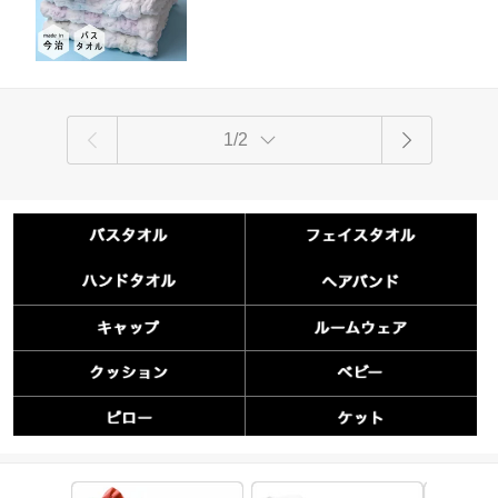
フト 赤ちゃん ベビー プール お風呂上
がり 洗顔 タオル生地
1/2