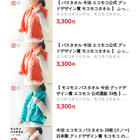
【 バスタオル 今治 エコモコ公式 グッ
ドデザイン賞 モコモコタオル 】 ふっく
エコモコオリジナル、モコモコタオル。オ
ら本物の肌触り！ モコモコ バスタオル
シャレなカラーをそろえました!!楽しい名前
3,300
(無撚糸) ・ ECOMOCO TOWEL 日本製
円
がついているのは、それぞれの色に物語が
あるから。さぁ、今日は何色にしようかな?
♪♪
【 バスタオル 今治 エコモコ公式 グッ
ドデザイン賞 モコモコタオル 】 ふっく
エコモコオリジナル、モコモコタオル。オ
ら本物の肌触り！ モコモコ バスタオル
シャレなカラーをそろえました!!楽しい名前
3,300
(無撚糸) 色： Apricot ECOMOCO TOW
円
がついているのは、それぞれの色に物語が
EL 日本製
あるから。さぁ、今日は何色にしようかな?
♪♪
【 モコモコ バスタオル 今治 グッドデ
ザイン賞 エコモコ 公式通販 33色 】ふ
エコモコオリジナル、モコモコタオル。オ
っくら本物の肌触り！ モコモコ バスタ
シャレなカラーを33色そろえました!!楽しい
3,300
オル (無撚糸) MOCOMOCO TOWEL 選
円
名前がついているのは、それぞれの色に物
べる33色 日本製
語があるから。さぁ、今日は何色にしよう
かな?♪♪
今治 エコモコ バスタオル 10枚 (スノー)
日本製 グッドデザイン賞 モコモコ のび