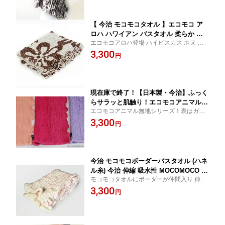
【 今治 モコモコタオル 】エコモコ ア
ロハ ハワイアン バスタオル 柔らか も
エコモコアロハ登場 ハイビスカス ホヌ モ
こもこ ECOMOCO ALOHA TOWEL選
ンステラ 3つの織り柄は南国からのメッセ
3,300
べる6色 日本製 ギフト 結婚祝い ハイビ
円
ージ
スカス ホヌ モンステラ モコモコタオル
プレゼント ギフト
現在庫で終了！【日本製・今治】ふっく
らサラッと肌触り！エコモコアニマルス
エコモコアニマル無地シリーズ！表はガー
キンバスタオル (ハネル糸/オゾン漂
ゼ、裏パイルで、サラっと優しい肌触り。
3,300
白)・ecomoco animal skin Towel
円
もこもこぽこぽこ楽しい感触です♪♪
今治 モコモコボーダーバスタオル (ハネ
ル糸) 今治 伸縮 吸水性 MOCOMOCO B
モコモコタオルにボーダーが仲間入り 伸縮
oder Towel プレゼント ギフト
性 吸水性抜群 とっても優しい肌触りと、そ
3,300
円
のカワイイルックスにヒトメボレ。ベビー
ギフトとしてもオススメです！