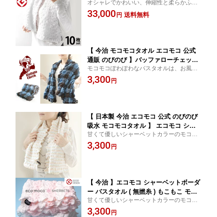
オシャレでかわいい、伸縮性と柔らかふっ
のび バス タオル ( 無撚糸 ) 【 公式通販
くら肌触り。今治製スーパー無撚糸モコモ
33,000
ecomoco100%HEART まとめ買い 吸水
送料無料
円
コバスタオルです。
スポーツ ヨガ プール 】
【 今治 モコモコタオル エコモコ 公式
通販 のびのび 】バッファローチェック
モコモコぽわぽわなバスタオルは、お風呂
バスタオル Buffalo check bath towel
上がりにはもちろん肩掛けや膝掛けにして
3,300
日本製
円
も可愛い柄。お子様のお昼寝タオルケット
にも。
【 日本製 今治 エコモコ 公式 のびのび
吸水 モコモコタオル 】 エコモコ シャ
甘くて優しいシャーベットカラーのモコモ
ーベット カラフル バスタオル (無撚糸)
コバスタオル♪女性に人気なコンパクトサイ
3,300
ecomoco bath towel 伸縮 プレゼント
円
ズのバスタオルです♪
ギフト
【 今治 】エコモコ シャーベットボーダ
ー バスタオル ( 無撚糸 ) もこもこ モコ
甘くて優しいシャーベットカラーのモコモ
モコタオル 柔らか ecomoco sherbets
コバスタオル♪ 肌触りがフワフワでマシュ
3,300
おしゃれ かわいい 日本製 出産祝い ギ
円
マロみたい♪