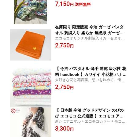
で贅沢なタオルを作りました。大切な方へ
7,150
送料無料
円
の贈り物にも最適です。
在庫限り 限定販売 今治 ガーゼ バスタ
オル 刺繍入り 柔らか 無撚糸 ガーゼパ
エコモコオリジナル刺繍入りガーゼタオ
イル バス タオル 吸水 速乾
ル。優しい肌触りのガーゼは、使用するほ
2,750
円
ど馴染み吸水性もよく速乾の優れもの。ガ
ーゼの裏面はとっても柔らかい無撚糸のパ
イル仕上げです♪♪
【 今治 バスタオル 薄手 速乾 吸水性 花
柄 handbook 】カワイイ 小花柄 ハナブ
大好きな花と花言葉。想いを込めて。優し
ック バスタオル 綿100% Hanabook Bat
い肌触りのバスタオルは、使用するほど馴
2,750
h Towel 日本製
円
染み吸水性もよく速乾の優れもの。
【 日本製 今治 グッドデザイン のびの
び エコモコ 公式通販 】エコモコ アニ
新たにアニマル + エコモコカラー + モコモ
マル バスタオル (ハネル糸)・ ECOMOC
コタオル でとても楽しいシリーズが登場?♪
3,300
O ANIMAL TOWEL
円
♪ ゼブラ、ジラフ、パンサーの3柄に各2配
色の6バリエーション！！