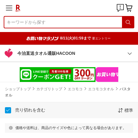
8/11(火)01:59まで
要エントリー
今治直送タオル通販HACOON
ショップトップ
カテゴリトップ
エコモコ
エコモコタオル
バスタ
オル
売り切れを含む
標準
価格や送料は、商品のサイズや色によって異なる場合があります。