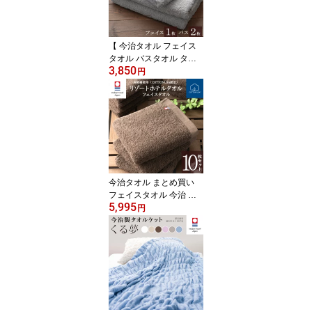
スポーツ スポーツタオル
プレゼント ギフト 】
【 今治タオル フェイス
タオル バスタオル タオ
3,850
ル 今治 】リゾート ホテ
円
ル フェイス 1枚 バス 2枚
セット ( グレー ) 綿100%
ギフトセット ギフト お
返し かわいい たおる プ
レゼント
今治タオル まとめ買い
フェイスタオル 今治 リ
5,995
ゾート ホテルタオル 10
円
枚セット 約34cm×77cm
ブラウン 綿100% 日本製
プレゼント 内祝 快気祝
い 結婚祝い 香典返し ホ
テル仕様 出産祝い 国産
無地 Hotel Towel タオル
楽天 サプライズデー