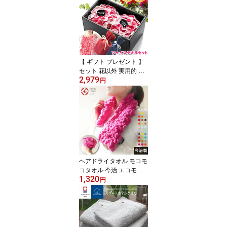
触り 吸水 軽量 ふわふわ
今治 Hacoon Bath Towel
いまばり 高級 セット 内
祝い 義母 癒しグッズ 実
用的 タオル 母の日
【 ギフト プレゼント 】
セット 花以外 実用的 贈
2,979
る 今治 タオル カーネー
円
ションタオル 絢爛 2026(
お花をかたどった 今治タ
オル フェイスタオル 2枚
) ギフトボックス入 【 お
しゃれ 義母 50代 60代 7
0代 母の日 】
ヘアドライタオル モコモ
コタオル 今治 エコモコ
1,320
グッドデザイン賞 ふっく
円
ら本物の肌触り モコモコ
フェイスタオル (無撚糸)
選べる 33色 【 タオル ヘ
アータオル 日本製 髪 タ
ーバン ヘアキャップ 綿