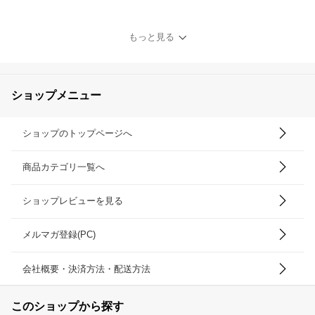
る5色 】 究極の肌触り 白
雲 タオル ベビータオル
ケット (くり衿付) HACO
もっと見る
ON Baby Towel Ket 日本
製 今治 内祝い 出産 赤ち
ゃん ベビー ギフト プレ
ゼント
ショップメニュー
ショップのトップページへ
商品カテゴリ一覧へ
ショップレビューを見る
メルマガ登録(PC)
会社概要・決済方法・配送方法
このショップから探す