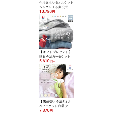
今治タオル タオルケット
シングル くる夢 公式通
10,780
販 送料無料 肌掛け 今治
円
くるまる 今治ケット の
びのび タオル ケット 約
120cm×190cm 約916g
日本製 パイル地 【 寝具
おしゃれ ふっくら 吸水
通気性 可愛い 】
【 ギフト プレゼント 】
贈る 今治ガーゼケット
5,610
今治タオル タオルケット
円
～
今治 夏用 5重 ガーゼ ケ
ット シングル 綿100%
日本製 洗える プレゼン
ト ギフト 5重ガーゼ シン
グル ガーゼタオル ガー
ゼタオルケット 快適な眠
り 快眠 敏感肌 70代 母の
日 夏掛け
【 出産祝い 今治タオル
ベビーケット 白雲 タオ
7,370
ルケット 公式通販 選べ
円