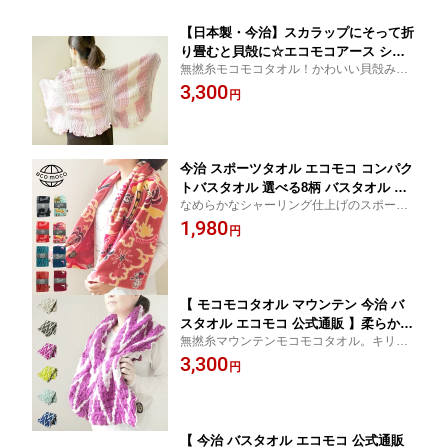
【日本製・今治】スカラップにそって折
り畳むと貝殻に☆エコモコアース シェ
無撚糸モコモコタオル！かわいい貝殻みた
ルタオル バスタオル ecomoco earth S
いなタオルでバスタイムもRelax&Happy♪
3,300
HELL TOWEL bathtowel
円
今治 スポーツタオル エコモコ コンパク
トバスタオル 選べる8柄 バスタオル の
なめらかなシャーリング仕上げのスポーツ
長さで スポーツ タオル の幅が嬉しい
バスタオル☆
1,980
約40×130cm エコモコアース スポーツ
円
バスタオル ecomoco earth Sports Bat
h Towel 日本製 ビーチタオル プール ス
リムバスタオル
【 モコモコタオル マウンテン 今治 バ
スタオル エコモコ 公式通販 】柔らか吸
無撚糸マウンテンモコモコタオル。キリム
水エコモコアース マウンテンバスタオ
柄6色でトレンド感プラス！！ビーチやキャ
3,300
ル ecomoco mountain bathtowel
円
ンプにも最適?♪♪
【 今治 バスタオル エコモコ 公式通販