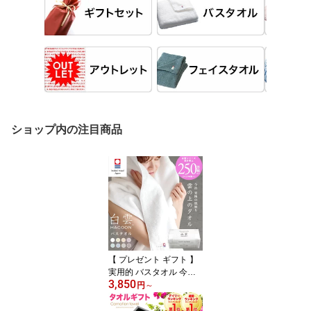
ショップ内の注目商品
【 プレゼント ギフト 】
実用的 バスタオル 今治
3,850
今治タオル 白雲 公式通
円
～
販 8色 雲の上のタオル 箱
入れ バス1枚 柔らかな肌