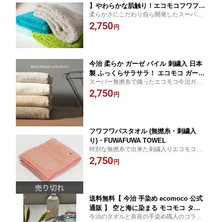
】やわらかな肌触り！エコモコフワフワ
柔らかさにこだわり自ら開発したスーパー
バスタオル ecomoco fuwafuwa bathto
無撚糸で織ったエコモコ今治パイルバスタ
2,750
wel 選べる14色 日本製
円
オル。
今治 柔らか ガーゼ パイル 刺繍入 日本
製 ふっくらサラサラ！ エコモコ ガーゼ
スーパー無撚糸で織ったエコモコ今治ガー
バスタオル ecomoco gauze bathtowel
ゼバスタオル。
2,750
選べる12色 約60×120cm
円
フワフワバスタオル (無撚糸・刺繍入
り)・FUWAFUWA TOWEL
特別な無撚糸で出来た刺繍入りエコモコオ
リジナル、フワフワタオルです。驚くほど
2,750
円
のやわらかさで、思わずほおずりしたくな
ります！赤ちゃんにもオススメ♪♪
送料無料【 今治 手染め ecomoco 公式
通販 】 空と海に染まる モコモコ タオ
今治のタオルと奈良の手染め職人のコラボ
ル バス1 枚 ギフト Box 付 日本製