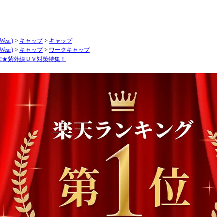
Wear)
>
キャップ
>
キャップ
Wear)
>
キャップ
>
ワークキャップ
作★紫外線ＵＶ対策特集！