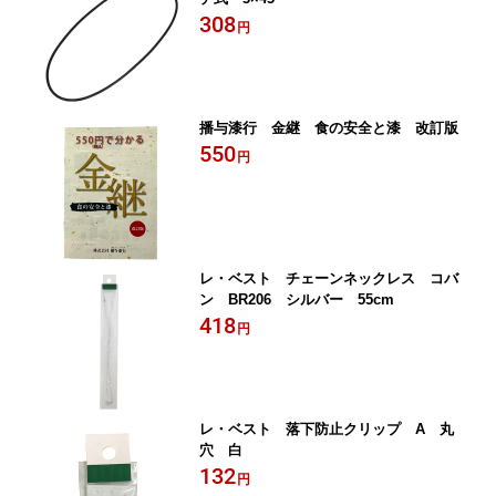
308
円
播与漆行 金継 食の安全と漆 改訂版
550
円
レ・ベスト チェーンネックレス コバ
ン BR206 シルバー 55cm
418
円
レ・ベスト 落下防止クリップ A 丸
穴 白
132
円