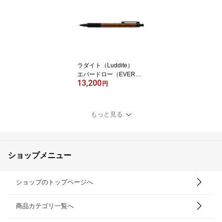
ラダイト（Luddite）
エバードロー（EVERDR
13,200
AW） Woodモデル シ
円
ャープペンシル Mブラ
ック 0.5mm LDWBC
−MP4RWC−05 ローズ
もっと見る
ウッドカーリー
ショップメニュー
ショップのトップページへ
商品カテゴリ一覧へ