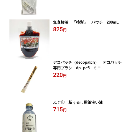
無臭柿渋 「柿彩」 パウチ 200mL
825
円
デコパッチ（decopatch） デコパッチ
専用ブラシ dp−pc5 ミニ
220
円
ふぐ印 新うるし用筆洗い液
715
円