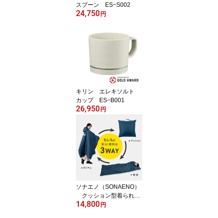
スプーン ES−S002
24,750
円
キリン エレキソルト
カップ ES−B001
26,950
円
ソナエノ（SONAENO）
クッション型着られる
14,800
寝袋 ネイビー
円