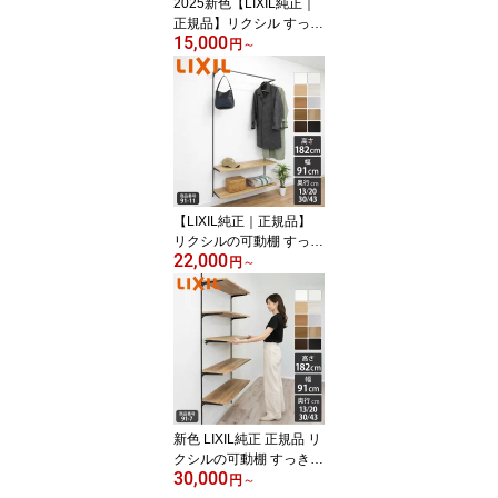
2025新色【LIXIL純正｜
正規品】リクシル すっき
15,000
り棚 [棚板プレシャスホ
円
～
ワイト等 棚柱クロム等3
色 奥行13cm-43cm] 可動
棚 レール diy 収納棚 棚
ラック 収納 おしゃれ ガ
チャレール ランドリー
飾り棚 玄関 壁 棚受け 棚
柱 壁付け 洗濯機上 洗面
所 2段【商品番号91-1】
【LIXIL純正｜正規品】
リクシルの可動棚 すっき
22,000
り棚 [棚板プレシャスホ
円
～
ワイト等 棚柱クロム等3
色 奥行13-43cm] リクシ
ル 可動棚 レール diy 収納
棚 ラック 収納 棚板 おし
ゃれ 壁 棚柱 壁付け 木製
ハンガーパイプ 玄関 ス
リム 棚 施主支給 LIXIL
【商品番号91-11】
新色 LIXIL純正 正規品 リ
クシルの可動棚 すっきり
30,000
棚 【プレシャスホワイト
円
～