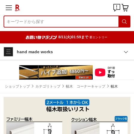
8/11(火)01:59まで
要エントリー
hand made works
ショップトップ
カテゴリトップ
幅木 コーナーキャップ
幅木