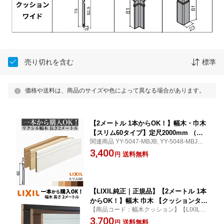
売り切れを含む
標準
価格や送料は、商品のサイズや色によって異なる場合があります。
【2メートル 1本からOK！】幅木・巾木
【スリム60タイプ】定尺2000mm （厚
関連商品 YY-5047-MBJB, YY-5048-MBJB等
さ6×幅60×長さ2000mm）2m LIXIL TO
幅木・巾木・スリム60タイプ LIXIL TOSTE
3,400
STEM リクシル トステム lixil DIY diy
送料無料
円
M リクシル トステム
リフォーム
【LIXIL純正｜正規品】【2メートル 1本
からOK！】幅木 巾木 【クッションタイ
【商品コード：幅木クッション】【LIXIL純
プ】 定尺2000mm 2メートル 2m
正｜正規品】幅木 巾木 【クッションタイ
3,700
（厚さ9×幅60×長さ2000mm）幅木 巾木
送料無料
円