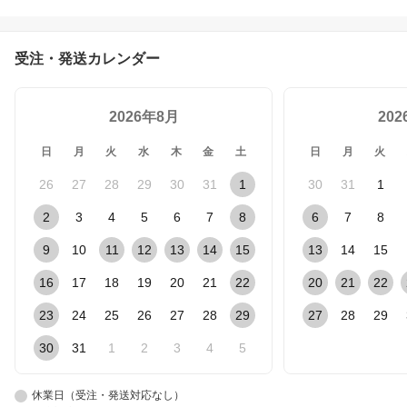
等 棚柱クロム等3色 奥行
13cm-43cm】 可動棚 レ
ール diy 収納棚 収納 棚板
おしゃれ 棚受け 棚柱 壁
受注・発送カレンダー
付け 木製 洗面所 5段 LIXI
L 棚 収納 飾り棚 リフォ
ーム 施主支給【商品番号
2026年8月
91-7】
20
日
月
火
水
木
金
土
日
月
火
26
27
28
29
30
31
1
30
31
1
2
3
4
5
6
7
8
6
7
8
9
10
11
12
13
14
15
13
14
15
16
17
18
19
20
21
22
20
21
22
23
24
25
26
27
28
29
27
28
29
30
31
1
2
3
4
5
休業日（受注・発送対応なし）