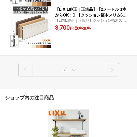
【LIXIL純正｜正規品】【2メートル 1本
からOK！】【クッション幅木スリム6
【LIXIL純正｜正規品】クッション幅木スリ
0】幅木 定尺2000mm（厚さ6×幅59×長
ム60 幅木 巾木 定尺2000mm（厚さ6×幅59
3,700
さ2000mm）2m 幅木 巾木 LIXIL TOST
送料無料
円
×長さ2000mm）2m 幅木 巾木 LIXIL TOSTE
EM リクシル トステム 幅木 巾木 lixil di
M YY-5012-MBJB【商品コード：幅木クッ
y リフォーム リノベーション 幅木【商
ションスリム60】
品コード：幅木クッションスリム60】
1/1
ショップ内の注目商品