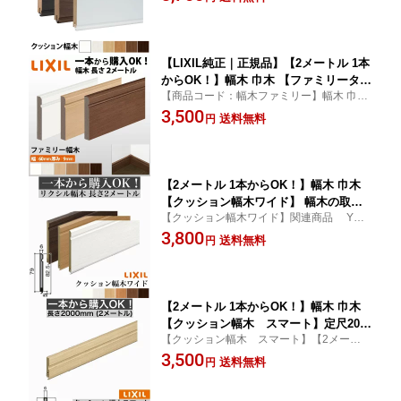
プ】関連商品 YY-5009-MBJB,YY-5010-MBJ
LIXIL TOSTEM リクシル トステム diy
B 等 LIXIL TOSTEM リクシル トステム
リフォーム lixil 幅木 巾木【商品コー
ド：幅木クッション】
【LIXIL純正｜正規品】【2メートル 1本
からOK！】幅木 巾木 【ファミリータイ
【商品コード：幅木ファミリー】幅木 巾木
プ・定尺2000mm】（厚さ9×幅60×長さ
【ファミリータイプ・定尺2000mm】 関連
3,500
2000mm）2メートル2m DIY リフォー
送料無料
円
商品 YY-5001-MBJB,YY-5002-MBJB 等 LIXI
ム LIXIL TOSTEM リクシル トステム
L TOSTEM リクシル トステム DIY diy リフ
【商品コード：幅木ファミリー】
ォーム lixil
【2メートル 1本からOK！】幅木 巾木
【クッション幅木ワイド】 幅木の取替
【クッション幅木ワイド】関連商品 YY-5
えリフォームにおすすめ！定尺2000mm
051-MBJB LIXIL TOSTEM リクシル トス
3,800
（厚さ6mm×幅82.5mm×長さ2000m
送料無料
円
テム 2m 2メートル 幅木 巾木
m） 2m 2メートル 幅木 巾木【LIXIL】
【TOSTEM】【リクシル】【トステ
ム】DIY リフォーム 幅木 巾木
【2メートル 1本からOK！】幅木 巾木
【クッション幅木 スマート】定尺2000
【クッション幅木 スマート】【2メートル
mm （厚さ6×幅32.5×長さ2000mm）
1本からOK！】LIXIL TOSTEM リクシル ト
3,500
2メートル 2m 幅木 巾木 【LIXIL】【T
送料無料
円
ステム lixil tostem DIY diy リフォーム 幅木
OSTEM】【リクシル】【トステム】lixi
巾木 関連品番 YY-5052-MBJB,YY-5053-MB
l tostem DIY diy リフォーム 幅木 巾木
JB