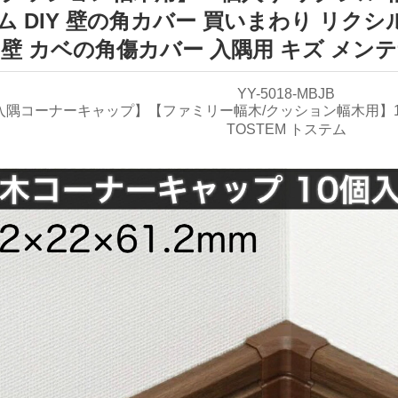
ム DIY 壁の角カバー 買いまわり リクシル
壁 カベの角傷カバー 入隅用 キズ メンテナ
YY-5018-MBJB
入隅コーナーキャップ】【ファミリー幅木/クッション幅木用】10個入
TOSTEM トステム