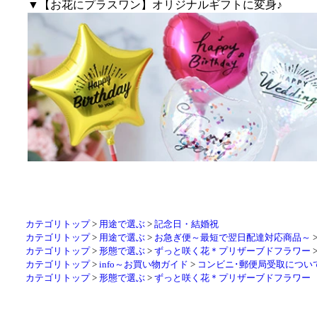
▼【お花にプラスワン】オリジナルギフトに変身♪
カテゴリトップ
>
用途で選ぶ
>
記念日・結婚祝
カテゴリトップ
>
用途で選ぶ
>
お急ぎ便～最短で翌日配達対応商品～
カテゴリトップ
>
形態で選ぶ
>
ずっと咲く花＊プリザーブドフラワー
カテゴリトップ
>
info～お買い物ガイド
>
コンビニ･郵便局受取につい
カテゴリトップ
>
形態で選ぶ
>
ずっと咲く花＊プリザーブドフラワー