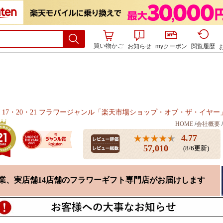
買い物かご
お知らせ
myクーポン
閲覧履歴
15・17・20・21 フラワージャンル「楽天市場ショップ・オブ・ザ・イ
HOME
/
会社概要
/
4.77
57,010
(8/6更新)
創業、実店舗14店舗のフラワーギフト専門店がお届けします