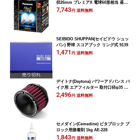
径26mm プレミアX 電球60形相当 昼光
色相当(7.3W) 一般電球 空間全体を照ら
7,743
送料無料
円
すタイプ(全方向タイプ) 2個入り 密閉器
具対応 LDA7DDGSZ62T
SEIBIDO SHUPPAN(セイビドウ シュッ
パン) 野球 スコアブック リング式 9139
1,471
送料無料
円
デイトナ(Daytona) パワーアドバンス バ
イク用 エアフィルター 取付口径φ35 ス
トレート パワーフィルター 47030
2,496
送料無料
円
セメダイン(Cemedine) ピタブロック ブ
ロック用接着剤 1kg AE-228
1,843
送料無料
円