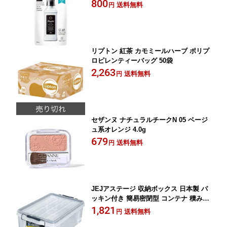
800
送料無料
円
リプトン 紅茶 カモミールハーブ ポリプ
ロピレンティーバッグ 50袋
2,263
送料無料
円
セザンヌ ナチュラルチークN 05 ベージ
ュ系オレンジ 4.0g
679
送料無料
円
JEJアステージ 収納ボックス 日本製 パ
ッキン付き 簡易密閉型 コンテナ 積み重
ね シールドコンテナ シャット#13 幅29.
1,821
送料無料
円
5×奥行44×高さ16cm