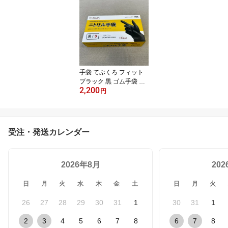
手袋 てぶくろ フィット
ブラック 黒 ゴム手袋 S
2,200
掃除 左右兼用 パウダー
円
フリー
受注・発送カレンダー
2026年8月
20
日
月
火
水
木
金
土
日
月
火
26
27
28
29
30
31
1
30
31
1
2
3
4
5
6
7
8
6
7
8