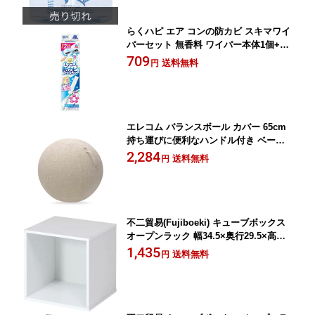
らくハピ エア コンの防カビ スキマワイ
パーセット 無香料 ワイパー本体1個+シ
ート4枚
709
送料無料
円
エレコム バランスボール カバー 65cm
持ち運びに便利なハンドル付き ベージ
ュ HCF-BBC65BE
2,284
送料無料
円
不二貿易(Fujiboeki) キューブボックス
オープンラック 幅34.5×奥行29.5×高さ3
4.5cm ホワイト 収納 カラーボックス 組
1,435
送料無料
円
み合わせ自由 81901