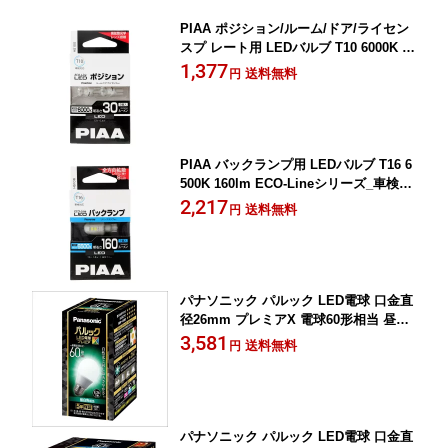
PIAA ポジション/ルーム/ドア/ライセン
スプ レート用 LEDバルブ T10 6000K 30
lm ECO-Lineシリーズ_車検対応 2個入
1,377
送料無料
円
12V/0.4W 高拡散光学レンズ HS100
PIAA バックランプ用 LEDバルブ T16 6
500K 160lm ECO-Lineシリーズ_車検対
応 1個入 12V/1.8W 極性フリー 全方向拡
2,217
送料無料
円
散8チップ HS106
パナソニック パルック LED電球 口金直
径26mm プレミアX 電球60形相当 昼白
色相当(7.3W) 一般電球 空間全体を照ら
3,581
送料無料
円
すタイプ(全方向タイプ) 密閉器具対応 L
DA7NDGSZ6
パナソニック パルック LED電球 口金直