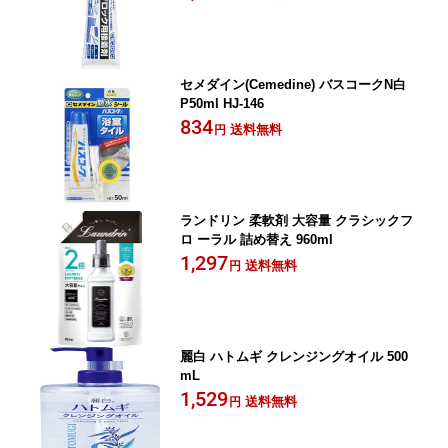
セメダイン(Cemedine) バスコークN白
P50ml HJ-146
834
送料無料
円
ランドリン 柔軟剤 大容量 クラシックフ
ロ ーラル 詰め替え 960ml
1,297
送料無料
円
麗白 ハトムギ クレンジングオイル 500
mL
1,529
送料無料
円