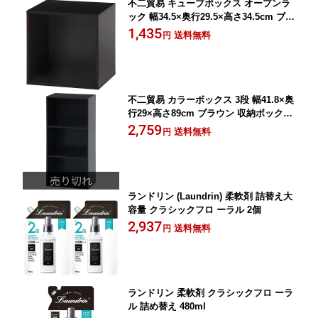
不二貿易 キューブボックス オープンラ
ック 幅34.5×奥行29.5×高さ34.5cm ブラ
ウン 収納 カラーボックス 組み合わせ自
1,435
送料無料
円
由 81900
不二貿易 カラーボックス 3段 幅41.8×奥
行29×高さ89cm ブラウン 収納ボックス
固定棚 組立商品 93502
2,759
送料無料
円
ランドリン (Laundrin) 柔軟剤 詰替え大
容量 クラシックフロ ーラル 2個
2,937
送料無料
円
ランドリン 柔軟剤 クラシックフロ ーラ
ル 詰め替え 480ml