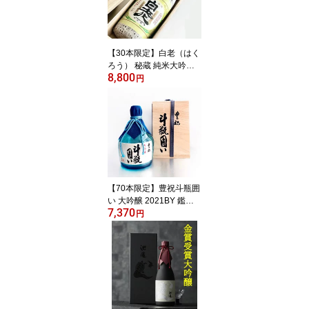
ッピング 人気 誕生日 内
祝い お礼 お祝い お土産
男性 女性 お返し レア 退
職祝い 新酒 お中元 お供
【30本限定】白老（はく
え)
ろう） 秘蔵 純米大吟醸
8,800
生詰 雫搾り 斗瓶取り 鑑
円
評会受賞酒 2022BY 氷温
3年熟成 720ML（日本酒
酒 地酒 ギフト プレゼン
ト ランキング 訳あり 人
気 お取り寄せ 誕生日 内
祝い お礼 お祝い グルメ
男性 女性 お返し レア 退
職祝い 上司 お供え 御中
【70本限定】豊祝斗瓶囲
元）
い 大吟醸 2021BY 鑑評
7,370
会出品酒 -5°氷温3年熟成
円
袋搾り 兵庫県産山田錦3
5％精米 720ML 木箱入
(日本酒 ギフト プレゼン
ト ランキング 人気 お取
り寄せ 誕生日 内祝い お
礼 お祝い お土産 男性 お
返し おしゃれ 酒 最高級