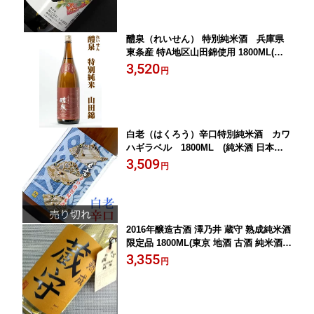
し 退職祝い レア 男性 手土産 ご挨拶 お
中元 お供え 初盆 お盆 新酒)
醴泉（れいせん） 特別純米酒 兵庫県
東条産 特A地区山田錦使用 1800ML(日
本酒 ギフト プレゼント ランキング 人
3,520
円
気 お取り寄せ 誕生日 内祝い お礼 お祝
い グルメ 男性 女性 お返し 数量限定 和
風 岐阜 養老 専門店 レア 退職祝い 上司
お父さん 還暦祝い お中元 お供え)
白老（はくろう）辛口特別純米酒 カワ
ハギラベル 1800ML (純米酒 日本酒
酒 地酒 ギフト プレゼント ランキング
3,509
円
人気 お取り寄せグルメ 誕生日 内祝い
退職祝い 上司 お父さん お礼 お祝い 粗
品 お中元 お供え 初盆 お盆 お返し お中
元 お供え 初盆 お盆 新酒)
2016年醸造古酒 澤乃井 蔵守 熟成純米酒
限定品 1800ML(東京 地酒 古酒 純米酒
日本酒 お酒 ギフト プレゼント ランキ
3,355
円
ング 人気 お取り寄せ 誕生日 内祝い お
礼 お祝い お土産 男性 女性 お返し ラッ
ピング 退職祝い レア 上司 お父さん 新
酒 お中元 お供え お盆 お返し)