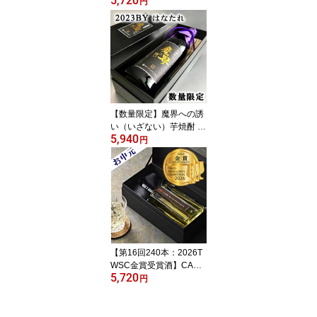
5,720
年蒸留 10年熟成古酒 大
円
甕仕込み 紅芋使用 特別
限定品 40° 720ML 木箱
入 (甕雫 亀雫 お酒 ギフト
プレゼント ランキング
人気 誕生日 内祝い お礼
お祝い ラッピング 退職
祝い 退職祝い 上司 お中
元 お供え 入手困難)
【数量限定】魔界への誘
い（いざない）芋焼酎 綾
5,940
紫芋使用 黒麹仕込 はな
円
たれ 2023BY 特別限定品
43° 720ML 化粧箱入 (ハ
ナタレ 初垂れ いも焼酎
焼酎 お酒 ギフト プレゼ
ント 人気 お取り寄せグ
ルメ 誕生日 内祝い お礼
お祝い グルメ 男性 手土
産 お中元 お供え 入手困
【第16回240本：2026T
難)
WSC金賞受賞酒】CASK
5,720
MUGI-SEGODON（カス
円
ク麦せごどん） ホワイト
オーク樽10年熟成 麦麹
使用 麦焼酎 42° 720ML