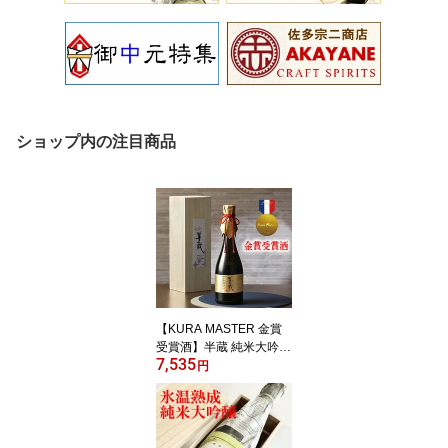
ショップ内の注目商品
【KURA MASTER 金賞
受賞酒】半蔵 純米大吟醸
7,535
磨き40 スペシャルエデ
円
ィション 720ML (G7伊勢
志摩サミット乾杯酒 日本
酒 お酒 ギフト プレゼン
ト ランキング 最高級 ラ