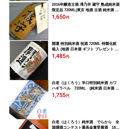
2016年醸造古酒 澤乃井 蔵守 熟成純米酒
限定品 720ML(東京 地酒 古酒 純米酒 日
本酒 お酒 ギフト プレゼント ランキン
1,650
円
グ 人気 お取り寄せ 誕生日 内祝い お礼
お祝い グルメ お土産 男性 女性 お返し
専門店 ラッピング 退職祝い レア 上司
お父さん 新酒 お中元 お供え)
開運 特別純米酒 祝酒 720ML 特製化粧
箱入 (地酒 日本酒 ギフト プレゼント ラ
ンキング 専門店 ラッピング 人気 お取
1,485
円
り寄せグルメ 誕生日 内祝い お礼 お祝
い グルメ お土産 男性 女性 お返し レア
ご挨拶 手土産 退職祝い 上司 お父さん
手土産 新酒)
白老（はくろう）辛口特別純米酒 カワ
ハギラベル 720ML (純米酒 日本酒 酒
地酒 ギフト プレゼント ランキング 通
1,755
円
販 専門店 ラッピング 人気 お取り寄せ
誕生日 内祝い お礼 お祝い あす楽 グル
メ お土産 男性 女性 お返し 退職祝い 粗
品 上司 お父さん 新酒)
白老（はくろう）純米酒 でらから 全
国燗酒コンテスト最高金賞受賞酒 1800