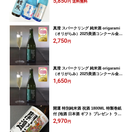
5,850
送料無料
円
ギフト プレゼント ランキング 人気 誕
生日 内祝い お礼 お祝い お返し 退職祝
い 半蔵 醴泉 越乃八豊 越乃六華 お父さ
ん 父親 お中元）
真澄 スパークリング 純米酒 origarami
（オリがらみ）2025美酒コンクール金賞
受賞 750ML （宮坂醸造 澱がらみ 日本
2,750
円
酒 酒 ギフト プレゼント ランキング 人
気 誕生日 内祝い お礼 お祝い お返し パ
ーティ シャンパン お中元 お供え 初盆
お盆 お返し お洒落 乾杯 泡 新酒)
真澄 スパークリング 純米酒 origarami
（オリがらみ）2025美酒コンクール金賞
受賞 375ML （宮坂醸造 澱がらみ 日本
1,650
円
酒 酒 ギフト プレゼント ランキング 人
気 お取り寄せ 誕生日 内祝い お礼 お祝
い お返し シャンパン お中元 お供え 初
盆 お盆 お返し お洒落 乾杯 泡 新酒)
開運 特別純米酒 祝酒 1800ML 特製巻紙
付 (地酒 日本酒 ギフト プレゼント ラン
キング 通販 専門店 ラッピング 人気 誕
2,970
円
生日 内祝い 退職祝い 上司 お父さん お
礼 お祝い グルメ お土産 男性 女性 お返