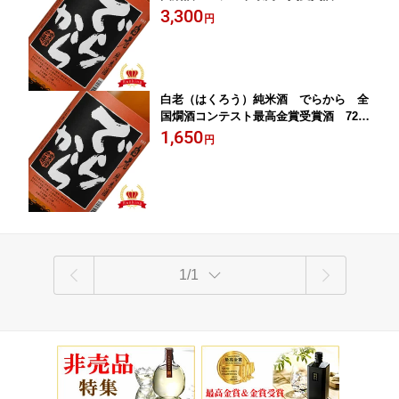
ML (純米酒 日本酒 酒 地酒 ギフト プ
3,300
円
レゼント ランキング 人気 お取り寄せ
誕生日 内祝い お礼 お祝い グルメ お土
産 男性 女性 お返し 退職祝い レア 上司
お父さん 粗品 新酒)
白老（はくろう）純米酒 でらから 全
国燗酒コンテスト最高金賞受賞酒 720
ML (純米酒 日本酒 酒 地酒 ギフト プレ
1,650
円
ゼント ランキング 人気 お取り寄せ 誕
生日 内祝い お礼 お祝い グルメ お土産
男性 女性 お返し 熱燗 ぬる燗 通販 専門
店 粗品 新酒)
1/1