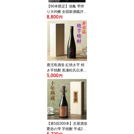
退職祝い お中元 お供え)
【90本限定】池亀 雫搾
り大吟醸 全国新酒鑑評会
8,800
金賞受賞酒 斗瓶どり R0
円
6BY 720ML（特製化粧箱
入り）(ギフト プレゼン
ト ランキング お土産 男
性 お返し 誕生日 内祝い
お礼 お祝い 日本酒 お酒
酒 レア ご挨拶 退職祝い
上司 お父さん 最高級 還
暦祝い)
鹿児島酒造 紅焼き芋 焼
き芋焼酎 黒瀬杜氏伝承仕
5,000
込み 紅芋使用 特別限定
円
品 37° 720ML 木箱入 (白
麹使用 常圧蒸留 やきい
も いも焼酎 お酒 ギフト
プレゼント ランキング
人気 誕生日 内祝い お礼
お祝い ラッピング 退職
祝い 上司 お父さん 阿久
根 伊七郎 入手困難)
【第5回300本】京屋酒造
甕壺の雫 芋焼酎 平成25