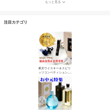
もっと見る
(ギフト プレゼント ラン
キング 人気 誕生日 内祝
い お礼 お祝い お返し レ
ア 高級 プレミアム 退職
注目カテゴリ
祝い お中元 お供え 初盆
お盆 入手困難)
東京ウイスキー＆スピリ
ッツコンペティション最
高金賞受賞