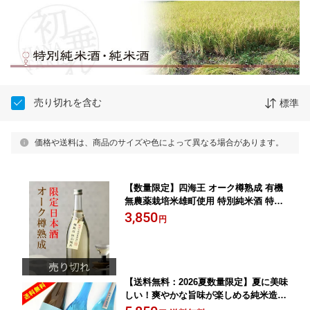
売り切れを含む
標準
価格や送料は、商品のサイズや色によって異なる場合があります。
【数量限定】四海王 オーク樽熟成 有機
無農薬栽培米雄町使用 特別純米酒 特別
限定品 720ML (日本酒 ギフト プレゼン
3,850
円
ト ランキング 人気 誕生日プレゼント
内祝い お礼 お祝い グルメ お土産 男性
お返し ご当地 ウイスキー 酒 退職祝い
レア ご挨拶 最高級 お中元 お供え)
【送料無料：2026夏数量限定】夏に美味
しい！爽やかな旨味が楽しめる純米造り
720ML3本入 飲み比べセット (冷酒 お酒