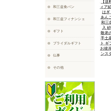
【送
ィア紹
はぎ
あんこ
和三
入 
敬老の
手土産
ト ギ
お彼岸
ンスタ