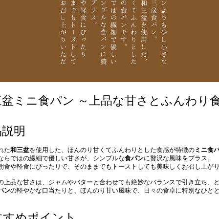
三盆ミニ食パン ～上品な甘さとふんわり
品説明
れた
和三盆
を使用した、ほんのり甘くてふんわりとした食感が特徴の
ミニ食
ならではの繊細で優しい甘さが、シンプルな
食パン
に贅沢な風味をプラス。
朝食や軽食にぴったりで、そのままでもトーストしても美味しくお召し上が
の上品な甘さは、ジャムやバターと合わせても絶妙なバランスで引き立ち、
パン
の軽やかな口当たりと、ほんのり甘い風味で、日々の食卓に特別なひと
すすめポイント