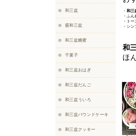
・
和三
・ふん
・トー
・シン
和
ほ