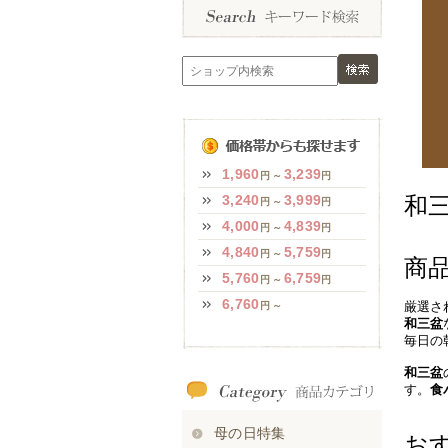
和
商
厳選さ
和三盆
毎日の
和三盆
す。
食
お