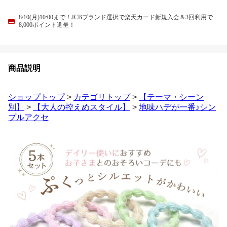
8/10(月)10:00まで！JCBブランド選択で楽天カード新規入会＆3回利用で
8,000ポイント進呈！
商品説明
ショップトップ
>
カテゴリトップ
>
【テーマ・シーン
別】
>
【大人の控えめスタイル】
>
地味ハデが一番♪シン
プルアクセ