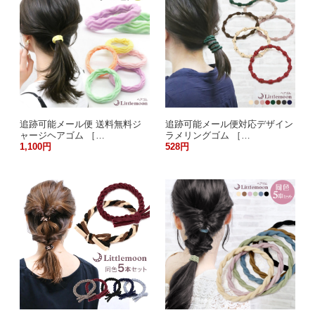
追跡可能メール便 送料無料ジ
追跡可能メール便対応デザイン
ャージヘアゴム ［…
ラメリングゴム ［…
1,100円
528円