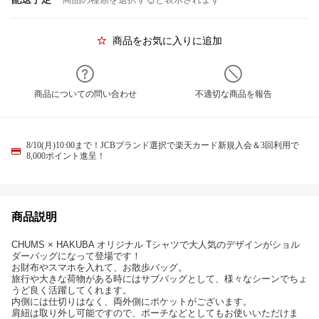
商品をお気に入りに追加
商品についての問い合わせ
不適切な商品を報告
8/10(月)10:00まで！JCBブランド選択で楽天カード新規入会＆3回利用で
8,000ポイント進呈！
商品説明
CHUMS × HAKUBA オリジナル Tシャツで大人気のデザインがショル
ダーバッグになって登場です！
お財布やスマホを入れて、お散歩バッグ。
旅行や大きな荷物がある時にはサブバッグとして、様々なシーンでちょ
うど良く活躍してくれます。
内側には仕切りはなく、両外側にポケットがございます。
肩紐は取り外し可能ですので、ポーチなどとしてもお使いいただけま