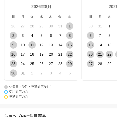
2026年8月
20
日
月
火
水
木
金
土
日
月
火
26
27
28
29
30
31
1
30
31
1
2
3
4
5
6
7
8
6
7
8
9
10
11
12
13
14
15
13
14
15
16
17
18
19
20
21
22
20
21
22
23
24
25
26
27
28
29
27
28
29
30
31
1
2
3
4
5
休業日（受注・発送対応なし）
受注対応のみ
発送対応のみ
ショップ内の注目商品