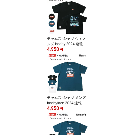
チャムス tシャツ ウィメ
ンズ booby 2024 速乾 全
4,950
3色 M-L
円
チャムス tシャツ メンズ
boobyface 2024 速乾 全
4,950
3色 M-XXL
円