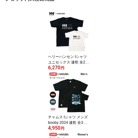
ヘリーハンセン tシャツ
ユニセックス 速乾 全2色
6,270
S-XL
円
チャムス tシャツ メンズ
booby 2024 速乾 全3色
4,950
M-XL
円