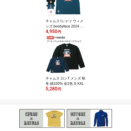
チャムス tシャツ ウィメ
ンズ boobyface 2024 速
4,950
乾 全3色 M-L
円
チャムス ロンT メンズ 秋
冬 綿100% 全2色 S-XXL
5,280
円