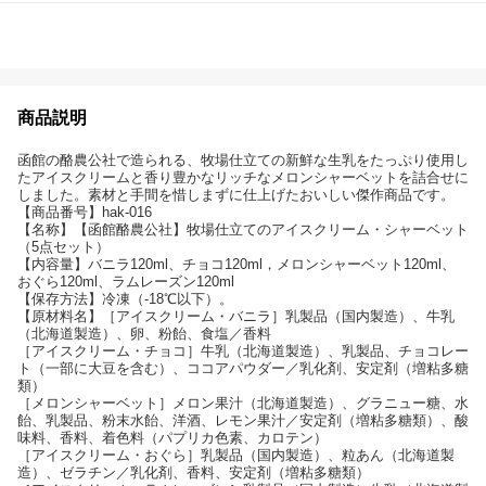
商品説明
函館の酪農公社で造られる、牧場仕立ての新鮮な生乳をたっぷり使用し
たアイスクリームと香り豊かなリッチなメロンシャーベットを詰合せに
しました。素材と手間を惜しまずに仕上げたおいしい傑作商品です。
【商品番号】hak-016
【名称】【函館酪農公社】牧場仕立てのアイスクリーム・シャーベット
（5点セット）
【内容量】バニラ120ml、チョコ120ml，メロンシャーベット120ml、
おぐら120ml、ラムレーズン120ml
【保存方法】冷凍（-18℃以下）。
【原材料名】［アイスクリーム・バニラ］乳製品（国内製造）、牛乳
（北海道製造）、卵、粉飴、食塩／香料
［アイスクリーム・チョコ］牛乳（北海道製造）、乳製品、チョコレー
ト（一部に大豆を含む）、ココアパウダー／乳化剤、安定剤（増粘多糖
類）
［メロンシャーベット］メロン果汁（北海道製造）、グラニュー糖、水
飴、乳製品、粉末水飴、洋酒、レモン果汁／安定剤（増粘多糖類）、酸
味料、香料、着色料（パプリカ色素、カロテン）
［アイスクリーム・おぐら］乳製品（国内製造）、粒あん（北海道製
造）、ゼラチン／乳化剤、香料、安定剤（増粘多糖類）