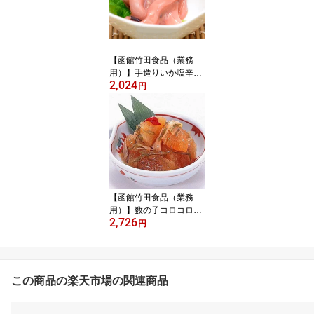
【函館竹田食品（業務
用）】手造りいか塩辛
2,024
（500g）
円
【函館竹田食品（業務
用）】数の子コロコロ
2,726
（500g）
円
この商品の楽天市場の関連商品