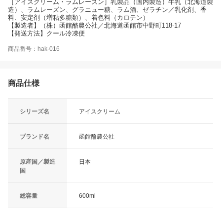
［アイスクリーム・ラムレーズン］乳製品（国内製造）牛乳（北海道製
造）、ラムレーズン、グラニュー糖、ラム酒、ゼラチン／乳化剤、香
料、安定剤（増粘多糖類）、着色料（カロテン）
【製造者】（株）函館酪農公社／北海道函館市中野町118-17
【発送方法】クール冷凍便
商品番号：hak-016
商品仕様
シリーズ名
アイスクリーム
ブランド名
函館酪農公社
原産国／製造
日本
国
総容量
600ml