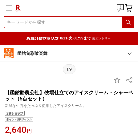
8/11(火)01:59まで
要エントリー
函館旬彩喰楽舞
1/9
【函館酪農公社】牧場仕立てのアイスクリーム・シャーベ
ット（5点セット）
新鮮な生乳をたっぷり使用したアイスクリーム。
2,640
円