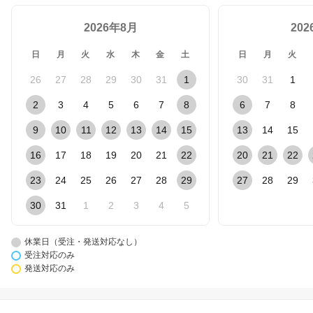
2026年8月
20
日
月
火
水
木
金
土
日
月
火
26
27
28
29
30
31
1
30
31
1
2
3
4
5
6
7
8
6
7
8
9
10
11
12
13
14
15
13
14
15
16
17
18
19
20
21
22
20
21
22
23
24
25
26
27
28
29
27
28
29
30
31
1
2
3
4
5
休業日（受注・発送対応なし）
受注対応のみ
発送対応のみ