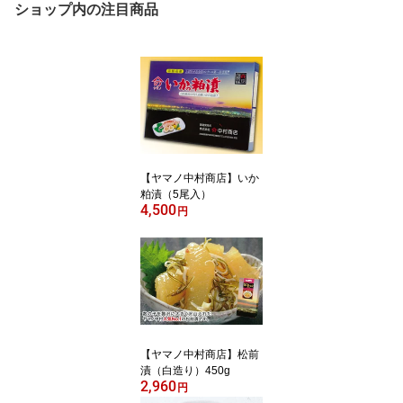
ショップ内の注目商品
【ヤマノ中村商店】いか
粕漬（5尾入）
4,500
円
【ヤマノ中村商店】松前
漬（白造り）450g
2,960
円