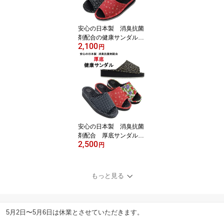
安心の日本製 消臭抗菌
剤配合の健康サンダル・
2,100
健康スリッパ【売れ筋】
円
【オススメ】
安心の日本製 消臭抗菌
剤配合 厚底サンダル
2,500
健康サンダル・健康スリ
円
ッパ【売れ筋】【オスス
メ】
もっと見る
5月2日〜5月6日は休業とさせていただきます。