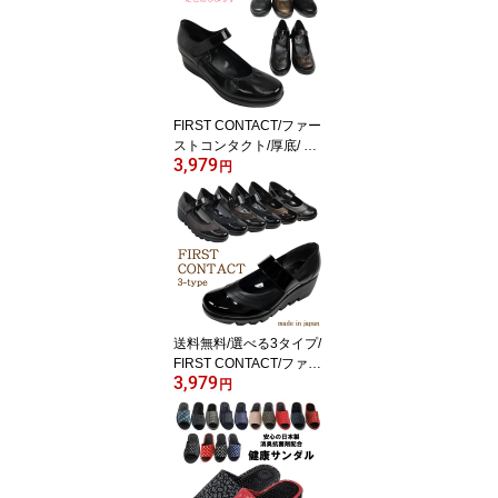
ンフォート【売れ筋】
【オススメ】
FIRST CONTACT/ファー
ストコンタクト/厚底/ ウ
3,979
ェッジソール/パンプス/
円
ウォーキングシューズ/
靴/39046/39041/カジュ
アル/コンフォート【売れ
筋】【オススメ】
送料無料/選べる3タイプ/
FIRST CONTACT/ファー
3,979
ストコンタクト/厚底/ ウ
円
ェッジ/パンプス/ウォー
キングシューズ/靴/エナ
メル /日本製/39011/カジ
ュアル/コンフォート【売
れ筋】【オススメ】