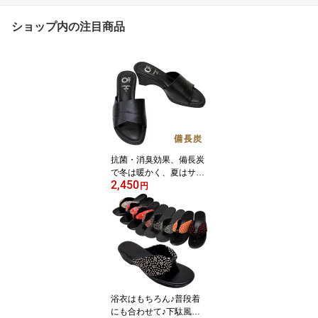
ショップ内の注目商品
抗菌・消臭効果、備長炭
で冬は暖かく、夏はサラ
2,450
っと 温熱効果 中敷が
円
柔らかくて履きやすい安
心の日本製 オフィスサ
ンダルにも使えるウエッ
ジサンダル【売れ筋】
【オススメ】
浴衣はもちろん♪普段着
にも合わせて♪下駄風サ