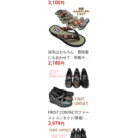
3,100
ンダル、和風サンダル、
円
和柄サンダルカジュアル
【売れ筋】
浴衣はもちろん 普段着
にも合わせて 和風サン
2,180
ダル、和柄サンダル【売
円
れ筋】
FIRST CONTACT/ファー
ストコンタクト/厚底/ ウ
3,979
ェッジソール/パンプス/
円
ウォーキングシューズ/
靴/39048/カジュアル/コ