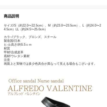
商品説明
サイズ/S（約22.0〜22.5cm）、M（約23.0〜23.5cm）、L（約24.0〜2
4.5cm）LL（約24.5〜25.0cm）
カラ−/ブラック、ブロンズ、スチール
製造国/日本
ヒ-ル高さ/約5.5ｃｍ
材質
甲材/合成皮革
底材/ウレタン素材
注意
画面上と実物では多少色具合が異なって見える場合もございます。