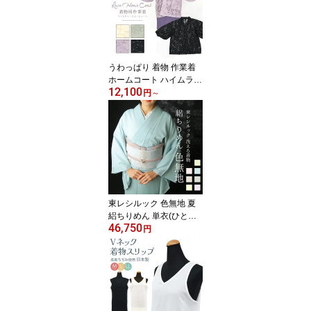
うわっぱり 着物 作業着
ホームコート ハイムラヤ
12,100
オリジナル 簡単水屋着
円
～
フラワーレース ゴールド
ラメ 単衣仕立て （選べ
る4色）
東レシルック 色無地 夏
絽ちりめん 単衣(ひとえ)
46,750
洗える着物 お仕立て上が
円
り プレタ レディース 絽
縮緬 夏 色無地きもの〔7
種類〕-桜貝-【TB】