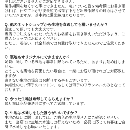
申し訳ございませんがご対応できません。
製作期間を短くする事はできません。急いでいる旨を備考欄にお書き頂
ければ、仕立て上がり後最短で出荷するなど出来る限りの対応はさせて
いただきますが、基本的に通常納期となります。
Q. 他のネットショップから生地を直送しても構いませんか？
直送して頂いても大丈夫です。
当店でご注文をいただいた方のお名前をお書き添えいただけるよう、ご
購入ショップにお伝えください。
ただし、着払い、代金引換ではお受け取りできませんのでご注意くださ
い。
Q. 裏地もオリジナルにできませんか？
足袋に適している裏地は非常に限られているため、あまりお勧めはしま
せん。
どうしても裏地を変更したい場合は、一緒にお送り頂ければご対応致し
ますが、
適さない生地の場合はお断りする事もございます。
伸縮性のない薄手のコットン、もしくは薄手のフランネルのみとなって
おります。
Q. 余った生地は返却してもらえますか？
残り布は商品発送時にすべてご返却しています。
Q. 生地は水通しをしたほうがいいですか？
生地の扱いに関しましては、ご購入の生地屋さんにご確認ください。
また、当店では生地の水通しは行えないため、必要に応じてお客様ご自
身で水通しをお願いいたします。