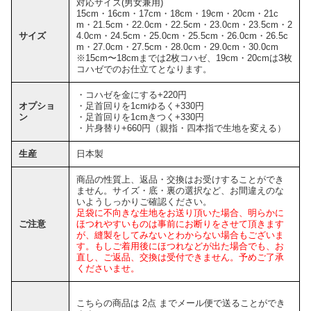
対応サイズ(男女兼用)
15cm・16cm・17cm・18cm・19cm・20cm・21c
m・21.5cm・22.0cm・22.5cm・23.0cm・23.5cm・2
サイズ
4.0cm・24.5cm・25.0cm・25.5cm・26.0cm・26.5c
m・27.0cm・27.5cm・28.0cm・29.0cm・30.0cm
※15cm〜18cmまでは2枚コハゼ、19cm・20cmは3枚
コハゼでのお仕立てとなります。
・コハゼを金にする+220円
オプショ
・足首回りを1cmゆるく+330円
ン
・足首回りを1cmきつく+330円
・片身替り+660円（親指・四本指で生地を変える）
生産
日本製
商品の性質上、返品・交換はお受けすることができ
ません。サイズ・底・裏の選択など、お間違えのな
いようしっかりご確認ください。
足袋に不向きな生地をお送り頂いた場合、明らかに
ご注意
ほつれやすいものは事前にお断りをさせて頂きます
が、縫製をしてみないとわからない場合もございま
す。もしご着用後にほつれなどが出た場合でも、お
直し、ご返品、交換は受付できません。予めご了承
くださいませ。
こちらの商品は 2点 までメール便で送ることができ