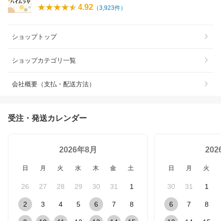
4.92
（
3,923
件）
ショップトップ
ショップカテゴリ一覧
会社概要（支払・配送方法）
受注・発送カレンダー
2026年8月
20
日
月
火
水
木
金
土
日
月
火
26
27
28
29
30
31
1
30
31
1
2
3
4
5
6
7
8
6
7
8