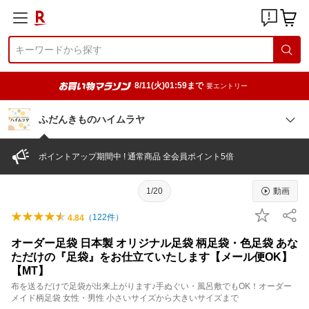
8/11(火)01:59まで
要エントリー
ふだんきものハイムラヤ
ポイントアップ期間中 ! 通常商品 全会員ポイント5倍
1/20
動画
（
122
件）
4.84
オーダー足袋 日本製 オリジナル足袋 柄足袋・色足袋 あな
ただけの『足袋』をお仕立ていたします【メール便OK】
【MT】
布を送るだけで足袋が出来上がります♪手ぬぐい・風呂敷でもOK！オーダー
メイド柄足袋 女性・男性 小さいサイズから大きいサイズまで