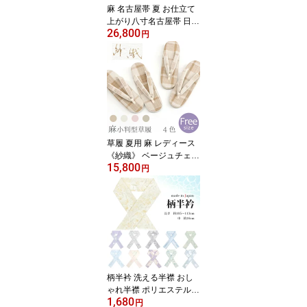
麻 名古屋帯 夏 お仕立て
上がり八寸名古屋帯 日本
26,800
製 桐生発 麻織夏帯 麻 和
円
紙 モザイク ドット ボー
ダー（ グリーンカーキ
）【WD】
草履 夏用 麻 レディース
《紗織》 ベージュチェッ
15,800
ク 日本製 夏草履〔フリ
円
ーサイズ 22〜23.5cm〕
【TT】
柄半衿 洗える半襟 おし
ゃれ半襟 ポリエステル
1,680
日本製 着物 和装小物 着
円