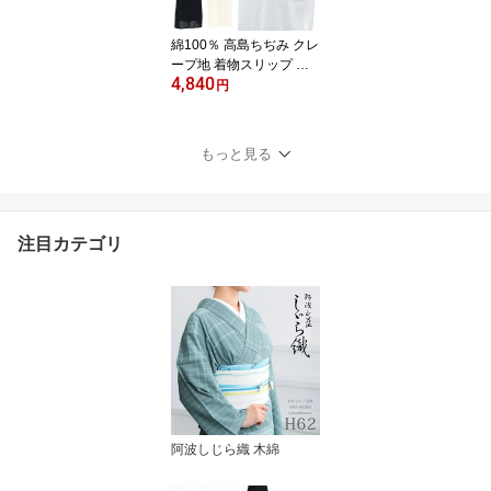
綿100％ 高島ちぢみ クレ
ープ地 着物スリップ 和
4,840
装下着 着物用 肌着 ワン
円
ピース型 肌襦袢 マルフ
ク Vネックノースリーブ
スリップ〔M・L・LL〕
もっと見る
【2点までメール便OK】
【FS】【TT】
注目カテゴリ
阿波しじら織 木綿