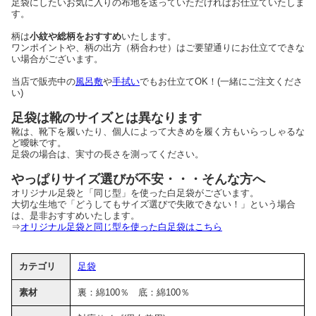
足袋にしたいお気に入りの布地を送っていただければお仕立ていたしま
す。
柄は
小紋や総柄をおすすめ
いたします。
ワンポイントや、柄の出方（柄合わせ）はご要望通りにお仕立てできな
い場合がございます。
当店で販売中の
風呂敷
や
手拭い
でもお仕立てOK！(一緒にご注文くださ
い)
足袋は靴のサイズとは異なります
靴は、靴下を履いたり、個人によって大きめを履く方もいらっしゃるな
ど曖昧です。
足袋の場合は、実寸の長さを測ってください。
やっぱりサイズ選びが不安・・・そんな方へ
オリジナル足袋と「同じ型」を使った白足袋がございます。
大切な生地で「どうしてもサイズ選びで失敗できない！」という場合
は、是非おすすめいたします。
⇒
オリジナル足袋と同じ型を使った白足袋はこちら
カテゴリ
足袋
素材
裏：綿100％ 底：綿100％