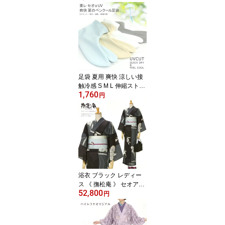
付け小物 15柄 絽 紗 和柄
和風 草花「小紋半衿 No
6（春夏向け）」【IT】
【メール便OK】
足袋 夏用 爽快 涼しい接
触冷感 S M L 伸縮ストレ
1,760
ッチ 単衣 夏の着物や浴
円
衣に 色足袋 口ゴム ハイ
ムラヤのベンクール足袋
〔S〜L〕【メール便O
K】【MT】
浴衣 ブラック レディー
ス 《 撫松庵 》 セオアル
52,800
ファ 洗える 単品 お仕立
円
て上がり 東レ あやめ縞
（クロ）【KK】