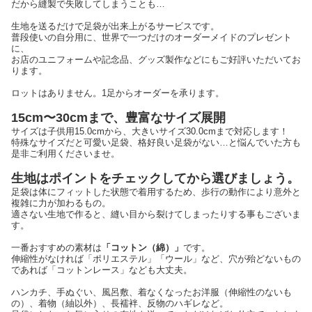
だから縫製で失敗してしまうことも…
生地を送るだけで足袋が出来上がるサービスです。
普段使いの自分用に、世界で一つだけのオーダーメイドのプレゼント
に、
お店のユニフォームや記念品、グッズ製作などにもご好評いただいてお
ります。
ロットはありません。1足からオーダーを承ります。
15cm〜30cmまで、豊富なサイズ展開
サイズは子供用15.0cmから、大きいサイズ30.0cmまで対応します！
特殊なサイズだと可愛い足袋、格好良い足袋がない…と悩んでいた方も
是非ご利用くださいませ。
生地はポイントをチェックしてから選びましょう。
足袋は体にフィットした状態で着用するため、歩行の動作により意外と
複雑に力が加わるもの。
適さない生地で作ると、縫い目から裂けてしまったりする事もございま
す。
一番おすすめの素材は
「コットン（綿）」
です。
伸縮性がなければ「ポリエステル」「ウール」など、穴が殆どないもの
であれば「コットンレース」なども大丈夫。
ハンカチ、手ぬぐい、風呂敷、着なくなったお洋服（伸縮性のないも
の）、着物（紬以外）、長襦袢、反物のハギレなど。