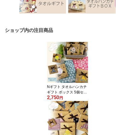
ショップ内の注目商品
Nギフト タオルハンカチ
ギフト ボックス 5個セッ
2,750
ト（タオルハンカチ1枚
円
入ギフト）タオルハンカ
チ 色柄アソート 5個セッ
トミニタオル ハンカチタ
オル ふわふわ 無撚糸 ￥5
00プレゼント プチギフ
ト 結婚式プチギフト卒業