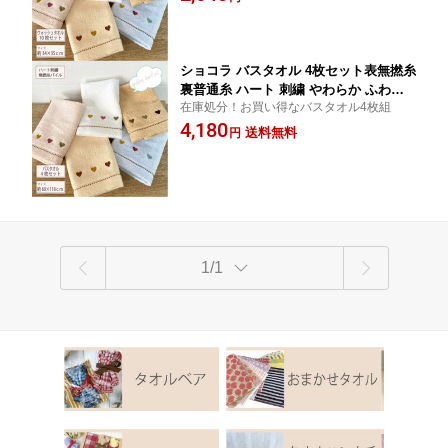
萩原
ショコラ バスタオル 4枚セット表無撚糸
裏普通糸 ハート 刺繍 やわらか ふわふ
在庫処分！お買い得なバスタオル4枚組
わ 4枚組中国産 サイズ約60×118cmタオ
4,180
ルの萩原
送料無料
円
1/1