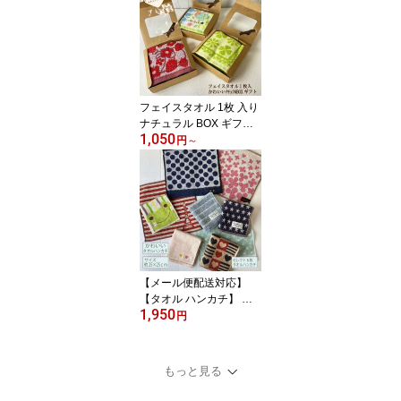
チギフト 結婚式 ブライ
ダル ギフトタオルの萩原
【楽ギフ_包装】
フェイスタオル 1枚 入り
ナチュラル BOX ギフト
1,050
セット販売贈り物 誕生日
円
～
記念日 タオルギフト ウ
ェデング 二次会 粗品 景
品卒業 入学 プレゼント
プチギフト 結婚式 ブラ
イダル ギフトタオルの萩
原
【メール便配送対応】
【タオル ハンカチ】 セ
1,950
レクト！6枚タオルハン
円
カチかわいいタオルハン
カチ ハンカチタオル ミ
ニ タオルハンカチ お別
もっと見る
れ会 プチギフト ハンカ
チタオル プレゼント か