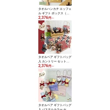
記念品 景品 退職 転勤 タ
オルの萩原
タオルハンカチ エッフェ
ル ギフト ボックス（タ
2,376
オルハンカチ1枚入GIF
円
～
T）タオルハンカチ 色柄
アソート セット販売ミニ
タオル ハンカチタオル二
次会 景品 プレゼント プ
チギフト 結婚式プチギフ
ト卒業 記念品 景品 タオ
ルの萩原
タオルベア ギフトバッグ
入 カントリー セット販
2,376
売カントリー柄のタオル
円
～
ハンカチで出来たタオル
ベアサンキュー シール付
き ありがとう 感謝 プレ
ゼント 手渡し ラッピン
グ ギフト卒業 卒園 転勤
退職 引っ越し 挨拶 プチ
ギフト タオルハンカチタ
オルの萩原
タオルベア ギフトバッグ
入 パステルカラー セッ