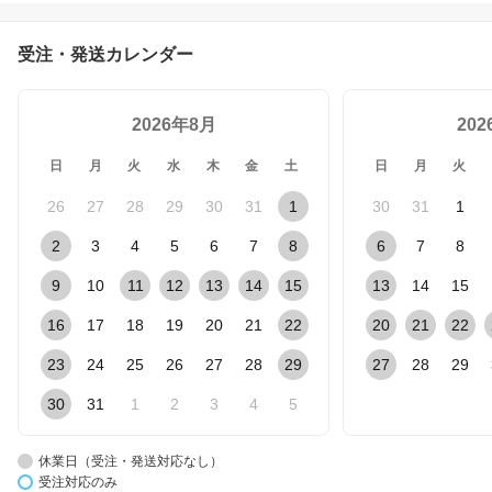
わいい メンズ レディー
ス入園 入学 挨拶 タオル
受注・発送カレンダー
の萩原【RCP】
2026年8月
20
日
月
火
水
木
金
土
日
月
火
26
27
28
29
30
31
1
30
31
1
2
3
4
5
6
7
8
6
7
8
9
10
11
12
13
14
15
13
14
15
16
17
18
19
20
21
22
20
21
22
23
24
25
26
27
28
29
27
28
29
30
31
1
2
3
4
5
休業日（受注・発送対応なし）
受注対応のみ