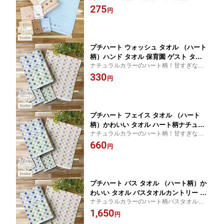
わふわのハンカチにハートの刺繍付き！無
275
い タオル カントリー 雑貨 ハンカチ大
円
撚糸 プチギフト プレゼント卒業記念
人 カワイイ タオル 卒業 卒園 プレゼン
品 卒園記念品 結婚式プチギフト
ト お別れ会 タオルの萩原
プチハート ウォッシュ タオル （ハート
柄）ハンド タオル 保育園 ゲスト タオ
ナチュラルカラーのハート柄！甘すぎない
ル お手拭き 節電 【RCP】 タオルの萩
のがカワイイところ。
330
原
円
プチハート フェイス タオル （ハート
柄）かわいい タオル ハート柄ナチュラ
ナチュラルカラーのハート柄！甘すぎない
ル カントリー 雑貨大人 カワイイ タオ
のがカワイイところ。
660
ル ナチュラル テイスト タオル雑貨 フ
円
ェイスタオル 【RCP】 タオルの萩原
プチハート バス タオル （ハート柄）か
わいい タオル バスタオルカントリー ナ
ナチュラルカラーのハート柄バスタオル！
チュラル ハート柄バスタオル 雑貨 タオ
甘すぎないのがカワイイところ。
1,650
ル 大人 カワイイ タオルハート バス タ
円
オル 【RCP】 タオルの萩原