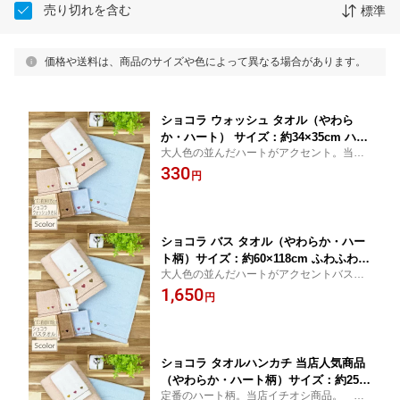
売り切れを含む
標準
価格や送料は、商品のサイズや色によって異なる場合があります。
ショコラ ウォッシュ タオル（やわら
か・ハート） サイズ：約34×35cm ハン
大人色の並んだハートがアクセント。当店
ドタオル 保育園 ゲストタオル ふわふわ
の大人気商品です。
330
無撚糸かわいい タオル タオルの萩原
円
【RCP】
ショコラ バス タオル（やわらか・ハー
ト柄）サイズ：約60×118cm ふわふわ
大人色の並んだハートがアクセントバスタ
無撚糸 かわいい タオル バスタオル 無
オル。当店の大人気商品バスタオルです。
1,650
撚糸やわらか ふわふわ 大人カワイイ タ
円
かわいいタオル バスタオル 無撚糸
オル雑貨 タオル バス タオル ナチュラ
ル タオルタオルの萩原
ショコラ タオルハンカチ 当店人気商品
（やわらか・ハート柄）サイズ：約25×
定番のハート柄。当店イチオシ商品。 ふ
25cmふわふわ 無撚糸 やわらか かわい