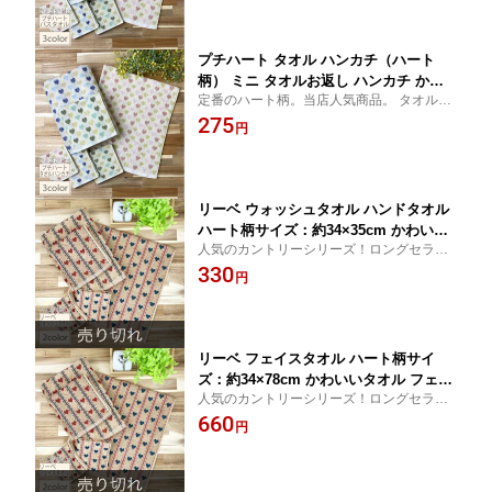
プチハート タオル ハンカチ（ハート
柄） ミニ タオルお返し ハンカチ かわ
定番のハート柄。当店人気商品。 タオル ハ
いい タオル カントリー 雑貨 タオルハ
ンカチ ハンカチ タオル クリスマス プレゼ
275
ンカチハンカチ ハンカチ タオル 二次会
円
ント プチ ギフト 卒業記念品 卒園 記念品 結
景品 プレゼント プチギフト 結婚式 プ
婚式 プチ ギフト
チ ギフトタオルの萩原【RCP】
リーベ ウォッシュタオル ハンドタオル
ハート柄サイズ：約34×35cm かわいい
人気のカントリーシリーズ！ロングセラー
タオル カントリー ハートタオルの萩原
の商品です。
330
【RCP】
円
リーベ フェイスタオル ハート柄サイ
ズ：約34×78cm かわいいタオル フェイ
人気のカントリーシリーズ！ロングセラー
スタオル カントリーカントリー ハート
の商品です。かわいいタオル フェイスタ
660
タオルの萩原 【RCP】
円
オル カントリー雑貨