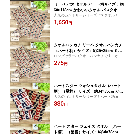
リーベ バス タオル ハート柄サイズ：約
60×118cm かわいいタオル バスタオル
人気のカントリーシリーズバスタオル！ロ
カントリー カントリー ハート バスタオ
ングセラーのバスタオル商品です。かわい
1,650
ル タオルの萩原 【RCP】
円
いタオル バスタオル カントリー雑貨
タオルハンカチ リーベ タオルハンカチ
（ハート柄）サイズ：約25×25cm ミニ
ロングセラーのタオルハンカチです。かわ
タオルお返し かわいい タオル カントリ
いいタオル カントリー雑貨クリスマスプ
275
ー ミニタオルタオル ハンカチ ハンカチ
円
レゼント プチギフト 卒業 記念品 卒園 記念
タオル プレゼント プチギフト 結婚式プ
品 結婚式 プチギフト
チギフト挨拶 二次会 粗品【RCP】タオ
ルの萩原
ハートスター ウォシュタオル（ハート
柄）（星柄） サイズ：約34×35cm かわ
人気のカントリーシリーズ！ハート柄orス
いいタオル カントリー柄 星条旗カント
ター柄、どちらがお好み？
330
リー アメリカン テイスト カントリー雑
円
貨 タオルの萩原 【RCP】
ハート スター フェイス タオル （ハー
ト柄） （星柄）サイズ：約34×78cm か