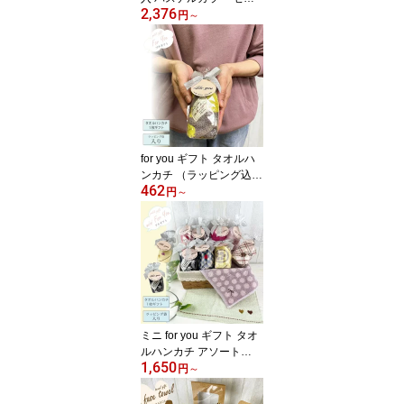
2,376
ト販売パステルカラーの
円
～
タオルハンカチで出来た
タオルベアサンキュー シ
ール付 ありがとう 感謝
プレゼント ラッピング
ギフト卒業 卒園 転勤 退
職 引っ越し 挨拶 プチギ
フト タオルハンカチタオ
ルの萩原
for you ギフト タオルハ
ンカチ （ラッピング込
462
み） プチギフト ふわふ
円
～
わ all無撚糸・無撚糸シャ
ーリングタオルハンカチ
アソート セット売りウェ
デング 二次会 粗品 景品
卒業 入学 プレゼント プ
チギフト 結婚式 ブライ
ダル ギフトタオルの萩原
【楽ギフ_包装】
ミニ for you ギフト タオ
ルハンカチ アソート
1,650
（ラッピング込み）ウェ
円
～
デング 二次会 粗品 景品
卒業 入学 プレゼント プ