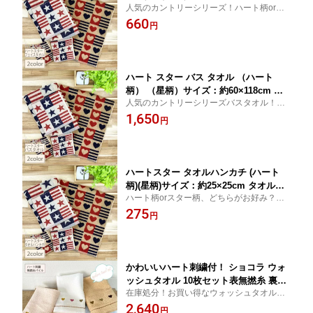
人気のカントリーシリーズ！ハート柄orス
わいい タオル フェイス タオル カント
ター柄、どちらがお好み？かわいいタオル
660
リー雑貨カントリー アメリカン テイス
円
フェイスタオル カントリー雑貨
ト カントリー ハート 浴用タオル タオ
ルの萩原
ハート スター バス タオル （ハート
柄） （星柄）サイズ：約60×118cm か
人気のカントリーシリーズバスタオル！ハ
わいい タオル バス タオル カントリー
ート柄orスター柄、どちらがお好み？かわ
1,650
雑貨カントリー アメリカン テイスト 雑
円
いいタオル バスタオル カントリー雑貨
貨 カントリー ハート バスタオルカント
リー ハート 浴用タオル タオルの萩原
【RCP】
ハートスター タオルハンカチ (ハート
柄)(星柄)サイズ：約25×25cm タオルハ
ハート柄orスター柄、どちらがお好み？か
ンカチ ミニタオルカントリー アメリ
わいいタオル カントリー雑貨クリスマス
275
カンテイストかわいいタオル カントリ
円
プレゼント プチギフト 卒業記念品 結婚
ープレゼント プチギフト 結婚式プチギ
式プチギフト
フトお返し 二次会 粗品 タオルの萩原
【RCP】
かわいいハート刺繍付！ ショコラ ウォ
ッシュタオル 10枚セット表無撚糸 裏普
在庫処分！お買い得なウォッシュタオル10
通糸 ハート 刺繍 やわらか ふわふわ 10
枚組
2,640
枚組中国産 サイズ約34×35cmタオルの
円