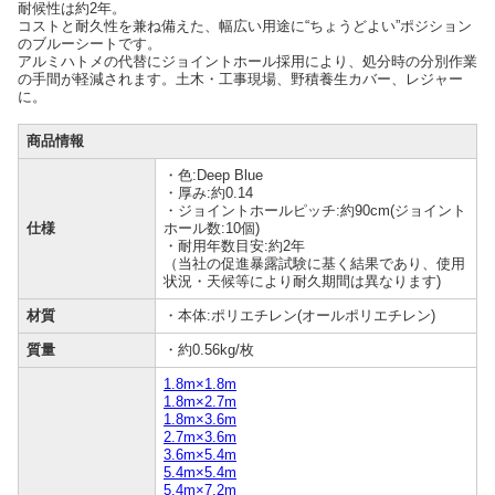
耐候性は約2年。
コストと耐久性を兼ね備えた、幅広い用途に“ちょうどよい”ポジション
のブルーシートです。
アルミハトメの代替にジョイントホール採用により、処分時の分別作業
の手間が軽減されます。土木・工事現場、野積養生カバー、レジャー
に。
商品情報
・色:Deep Blue
・厚み:約0.14
・ジョイントホールピッチ:約90cm(ジョイント
仕様
ホール数:10個)
・耐用年数目安:約2年
（当社の促進暴露試験に基く結果であり、使用
状況・天候等により耐久期間は異なります)
材質
・本体:ポリエチレン(オールポリエチレン)
質量
・約0.56kg/枚
1.8m×1.8m
1.8m×2.7m
1.8m×3.6m
2.7m×3.6m
3.6m×5.4m
5.4m×5.4m
5.4m×7.2m