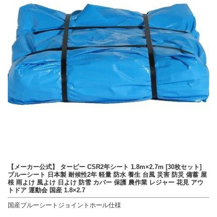
【メーカー公式】 ターピー CSR2年シート 1.8m×2.7m [30枚セット]
ブルーシート 日本製 耐候性2年 軽量 防水 養生 台風 災害 防災 備蓄 屋
根 雨よけ 風よけ 日よけ 防雪 カバー 保護 農作業 レジャー 花見 アウ
トドア 運動会 国産 1.8×2.7
国産ブルーシートジョイントホール仕様