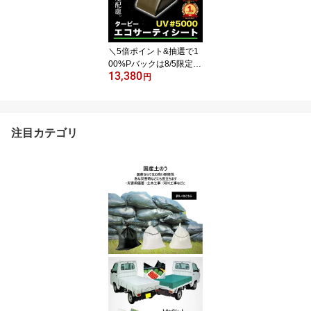
台風 災害 防災 浸水 水害
土砂 大雨 土木 工事現場
DIY 資材保管 国産 黒
＼5倍ポイント&抽選で1
00%Pバックは8/5限定／
13,380
【萩原工業 公式】ターピ
円
ー エコサーティシートU
V#5000 3.6m×5.4m OD
グリーン | 日本製 UVG-3
654 超厚手 UV剤入 ブル
注目カテゴリ
ーシート カラー 雨よけ
風よけ カバー 防水 防災
屋根 ブラウン