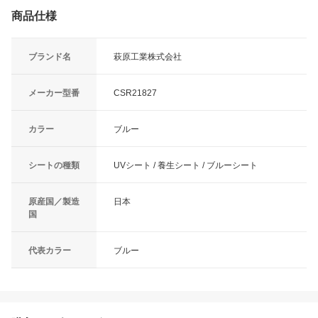
商品仕様
ブランド名
萩原工業株式会社
メーカー型番
CSR21827
カラー
ブルー
シートの種類
UVシート / 養生シート / ブルーシート
原産国／製造
日本
国
代表カラー
ブルー