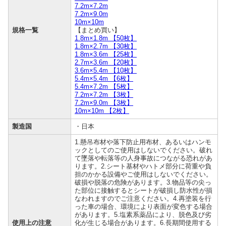
7.2m×7.2m
7.2m×9.0m
10m×10m
規格一覧
【まとめ買い】
1.8m×1.8m 【50枚】
1.8m×2.7m 【30枚】
1.8m×3.6m 【25枚】
2.7m×3.6m 【20枚】
3.6m×5.4m 【10枚】
5.4m×5.4m 【6枚】
5.4m×7.2m 【5枚】
7.2m×7.2m 【3枚】
7.2m×9.0m 【3枚】
10m×10m 【2枚】
製造国
・日本
1.懸吊布材や落下防止用布材、あるいはハンモ
ックとしてのご使用はしないでください。破れ
て墜落や転落等の人身事故につながる恐れがあ
ります。2.シート基材やハトメ部分に荷重や負
担のかかる設備やご使用はしないでください。
破損や脱落の危険があります。3.物品等の尖っ
た部位に接触するとシートが破損し防水性が損
なわれますのでご注意ください。4.再塗装を行
った車の場合、環境により表面が変色する場合
があります。5.塩素系薬品により、脱色及び劣
使用上の注意
化が生じる場合があります。6.長期間使用する