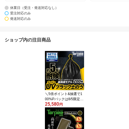
休業日（受注・発送対応なし）
受注対応のみ
発送対応のみ
ショップ内の注目商品
＼5倍ポイント&抽選で1
00%Pバックは8/5限定／
25,580
【楽天1位】ターピー UV
円
ブラック土のう 5年耐候
[200袋] | 日本製 48cm×6
2cm UVDB4862200 UV
剤入り 土のう袋 土嚢袋