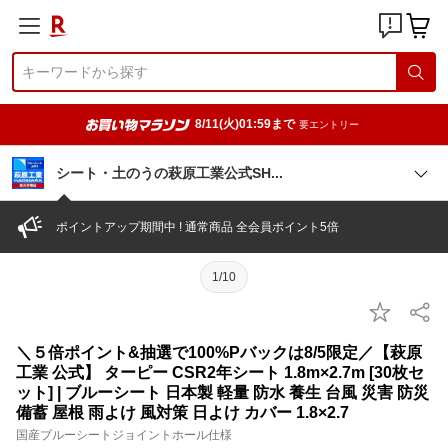
8/11(火)01:59まで
要エントリー
シート・土のうの萩原工業公式S
H
ポイントアップ期間中 ! 通常商品 全会員ポイント5倍
1/10
＼５倍ポイント&抽選で100%Pバックは8/5限定／【萩原
工業 公式】 ターピー CSR2年シート 1.8m×2.7m [30枚セ
ット] | ブルーシート 日本製 軽量 防水 養生 台風 災害 防災
備蓄 屋根 雨よけ 風対策 日よけ カバー 1.8×2.7
国産ブルーシートジョイントホール仕様