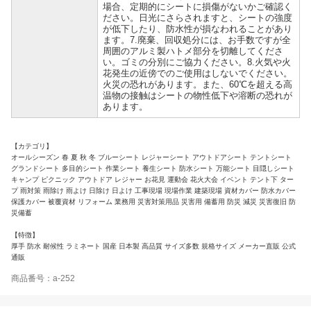
場合、定期的にシートに損傷がないかご確認く
ださい。日光にさらされますと、シートの強度
が低下したり、防水性が損なわれることがあり
ます。7.廃棄、回収処分には、お手数ですが全
周囲のアルミ製ハトメ部分を切離してくださ
い。ゴミの分別にご協力ください。8.火気や火
花発生の近傍でのご使用はしないでください。
火災の恐れがあります。また、60℃を超える高
温物の接触はシートの物性低下や溶断の恐れが
あります。
【カテゴリ】
オールシーズン 春 夏 秋 冬 ブルーシート レジャーシート アウトドアシート テントシート
グランドシート 多目的シート 作業シート 養生シート 防水シート 万能シート 目隠しシート
キャンプ ピクニック アウトドア レジャー お花見 運動会 花火大会 イベント テント下 ター
プ 雨対策 雨除け 雨よけ 日除け 日よけ 工事現場 現場作業 建築現場 資材カバー 防水カバー
保護カバー 被覆資材 リフォーム 業務用 災害対策用品 災害用 備蓄用 防災 減災 災害復旧 防
災備蓄
【特徴】
厚手 防水 耐候性 ラミネート 国産 日本製 高品質 サイズ多数 規格サイズ メーカー直販 公式
通販
商品番号：a-252