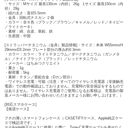
・サイズ：Mサイズ 最長130cm（内径） 26g Lサイズ 最長150cm（内
径） 29g
・紐の太さ：直径5.5mm
・金具：回転式ナスカン ２個
・カラー：全６色（ブラック／ブラウン／キャメル／レッド／ネイビー
／ライトカーキ）
・素材：綿、合皮、亜鉛、鉄
・生産国：中国
[ストラッパーチタニウム（金具）製品情報]・サイズ：本体 W55mmxH
29mmxD3.2mm プレート部分の厚み約0.3mm
・カラー：カラー：ライトチタニウム／ダークチタニウム（ガンメタ
ル）／ナイトブラック（ブラック）／レッドチタニウム
・メーカー：はちみつクリエイト
・重さ：1g
・耐荷重：5kg
・素材：チタン／亜鉛合金（Dカン部分）
・ワイヤレス充電：可能（注意：すべてのワイヤレス充電器（非接触充
電器）での動作確認はしておりません。充電時の安全保証をするもので
はありません。ワイヤレス充電器でご使用になるお客様は、充電器の製
造メーカー様にお問い合わせいただきますようお願い申し上げます。）
[対応スマホケース]
【推奨ケース】
フチの薄いスマートフォンケース（ CASETiFYケース、Apple純正ケー
スで検証済です。）
※※Apple純正ケースに使用した際に、Type-C充電ケーブルを差せなく