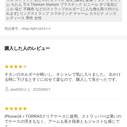
ム ちたん Ti ti Titanium titanium プラスチック ビニール ポリ塩化ビ
ニル 塩ビ 不織布 などのストラップホルダー [こんな物も取り付けら
れます] リングストラップ スマホリング チャーム カラビナ メンズ
レディース 男性 女性
商品番号：strap-light-set-ti-r-s
購入した人のレビュー
チタンのホルダーが軽いし、オシャレで気に入りました。 出かけ
る時に下げるとすぐに出せて楽なので、購入して良かったです。
ake6582
さん
2025/09/27
iPhone16＋TORRASクリアケースに使用。ストラッパーは薄いの
でケースの浮きもなく、アームも長さ段差ともジャストな感じで
と