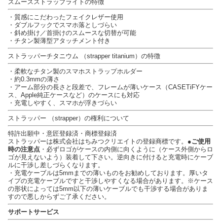
スムースストラップライトの特徴
・質感にこだわったフェイクレザー使用
・ダブルフックでスマホ落としづらい
・斜め掛け／首掛けのスムースな切替が可能
・チタン製薄型アタッチメント付き
ストラッパーチタニウム （strapper titanium）の特徴
・柔軟なチタン製のスマホストラップホルダー
・約0.3mmの薄さ
・アーム部分の長さと段差で、フレームが薄いケース（CASETiFYケー
ス、Apple純正ケースなど）のケースにも対応
・充電しやすく、スマホが浮きづらい
ストラッパー （strapper）の権利について
特許出願中・意匠登録済・商標登録済
ストラッパーは株式会社はちみつクリエイトの登録商標です。
●ご使用
時の注意点
・必ずロゴがケースの内側に向くように（ケース外側からロ
ゴが見えないよう）装着して下さい。逆向きに付けると充電時にケーブ
ルに干渉し差しづらくなります。
・充電ケーブルは5mmまでの薄いものをお勧めしております。厚いタ
イプの充電ケーブルですと干渉しやすくなる場合があります。※ケース
の形状によっては5mm以下の薄いケーブルでも干渉する場合がありま
すので悪しからずご了承ください。
サポートサービス