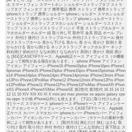
ホ スマートフォン スマートホン ショルダーストラップタブ ストラ
ップタブ フォンタブ タブ 携帯電話 携帯 ストラップ 携帯ストラップ
iphoneストラップ 携帯ショルダー iphoneショルダー スマホショルダ
ーストラップ 携帯ショルダーストラップ iphoneショルダーストラッ
プ ショルダーストラップ スマホショルダー ショルダー リストスト
ラップ リスト ハンドストラップ ハンド 手首 ストラップホルダー ス
マホホルダー ホルダー 紐 取り外し可 取外可 金具 部品 ホール プレ
ート 外付け 後付け ストラップホール 外付けストラップホール 後付
けストラップホール 首から下げる 首から 首 から 首かけ 首掛け 首
からかける 首から掛ける ネックストラップ ネックホルダー ネック
斜め掛け 斜めがけ ななめ掛け ななめがけ 肩掛け 肩かけ 肩紐 肩ひ
も [対応]CASETiFYケース、Apple純正ケース アイフェイス（※機種
によって相性がある場合があります。） iphone iPhone アイフォン
アイホン アイフォーン iPhone16 iPhone16plus iPhone16pro iPhone1
6promax iPhone15 iPhone15plus iPhone15pro iPhone15promax iPhon
e14 iPhone14plus iPhone14pro iPhone14promax iPhone13mini iPhon
e13Pro iPhone13ProMax iPhone12 iPhone12mini iPhone12Pro iPhon
e12ProMax iPhone11 iPhone11Pro iPhone11ProMax iPhoneXR iPhon
eXS iPhoneX iPhoneXSMax iPhoneSE 第2世代 第3世代 16 15 14 13
12 11 10 XIV XIII XII XI X mini pro max promax se aquos galaxy xpe
ria oppo その他 iPhone以外にも使えます。 [下記に取り付けられま
す] ケース スマホケース iphoneケース iPhoneケース アイフォンケー
ス アイホンケース アイフォーンケース CASETiFYケース、Apple純
正ケース カバー スマホカバー iphoneカバー iPhoneカバー アイフォ
ンカバー アイホンカバー アイフォーンカバー（※ケースの素材や形
状によって相性があります。） [取付方法] 挟むだけ 挟む はさむ 取
り付け 取付 取り付け 外付 外付け 後付け [こんな目的に] 落下防止 ス
マホ ストラップ おしゃれ オシャレ 頑丈 [素材] 金属 チタン チタニウ