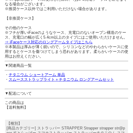
なる場合がございます。
※推奨ケース以外ではご利用いただけない場合があります。
【非推奨ケース】
その他のケース
※フチが厚いiFaceのようなケース、充電口のないオープン構造のケー
ス、充電口の幅が広く5.4cm以上のタイプにはご使用いただけません。
⇒ iFaceケース対応のロングアームタイプはこちら
※本製品は厚みが薄く鋭いので、シリコンなどのやわらかいケースに使
用するとケースを傷つけてしまう恐れがあります。柔らかいケースの使
用はお控えください。
▼関連商品一覧
・
チタニウム ショートアーム 単品
・
スムースストラップライト＋チタニウム ロングアームセット
▼配送について
この商品は
【送料無料】
【種別】
[商品カテゴリー] ストラッパー STRAPPER Strapper strapper str@p
per すとらっぱー スマホストラッパー ストラッパーチタニウム スマ