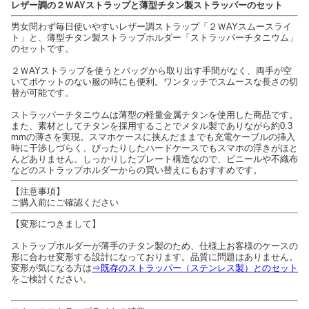
レザー調の２ＷAYストラップと薄型チタン製ストラッパーのセット
男女問わず毎日使いやすいレザー調ストラップ「２ＷAYスムースライ
ト」と、薄型チタン製ストラップホルダー「ストラッパーチタニウム」
のセットです。
２ＷAYストラップを使うとバッグから取り出す手間がなく、両手が空
いてポケットのない服の時にも便利。ワンタッチでスムースな長さの切
替が可能です。
ストラッパーチタニウムは薄型の軽量金属チタンを使用した商品です。
また、素材としてチタンを採用することでメタル製でありながら約0.3
mmの薄さを実現。スマホケースに挟んだままでも充電ケーブルの挿入
時に干渉しづらく、ぴったりしたハードケースでもスマホの浮きがほと
んどありません。しっかりしたプレート構造なので、ビニールや不織布
などのストラップホルダーからの買い替えにもおすすめです。
【注意事項】
ご購入前にご確認ください
【変形につきまして】
ストラップホルダーが薄手のチタン製のため、仕様上お客様のケースの
形に合わせ変形する設計になっております。品質に問題はありません。
変形が気になる方は
⇒既存のストラッパー（ステンレス製）とのセット
をご検討ください。