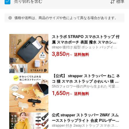
売り切れを含む
標準
価格や送料は、商品のサイズや色によって異なる場合があります。
ストラポ STRAPO スマホストラップ 付
属 スマホポーチ 表面 撥水 スマホショ
strapo 後付け 縦型 ポシェット バッグイン
ルダー ショルダー カラビナ ポーチ 防
バッグ インナーバッグ 防水 防汚 表面 はっ
3,850
水 ナイロン 携帯ストラップ シンプル
送料無料
円
～
水 バッグ 軽量 海外旅行 盗難防止 防犯 画面
ミニマル ミニショルダー 斜めがけ おし
保護 携帯 ストラップ スマホ 薄型 マチなし
ゃれ ショルダーバッグ バッグ strapper
サコッシュ レディース メンズ
【公式】 strapper ストラッパー ねこ ネ
コ 猫 スマホ ストラップ かわいい 猫 携
SNSフォロワー様の声から生まれた 可愛い
帯ストラップ スマホストラップ iphone
ねこ耳 ネコ耳 猫耳 スマホストラップホル
1,650
ストラップホルダー フォンタブ 落下防
送料無料
円
～
ダー 金属 プレート 頑丈 切れない 携帯 ホル
止 ステンレス ストラップホール 金具
ダー ホルダーのみ 猫好き 雑貨 小物 ギフト
後付け 挟むだけ ちぎれない 丈夫 おし
プレゼント
ゃれ
公式 strapper ストラッパー 2WAY スム
ースストラップライト 合皮 PUレザー
strapper 付き 2wayストラップ スマホ スト
スマホショルダー スマホストラップ 全