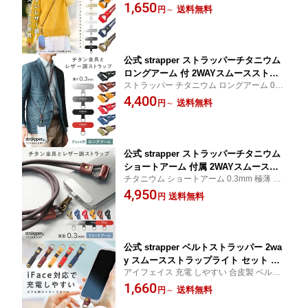
ラップ 全機種 アイフォン iphone16 iphone
1,650
機種対応 ショルダー ネックストラップ
送料無料
円
～
15 ステンレス ショルダー ネック 首かけ 肩
首掛け 斜めがけ iphone おしゃれ メン
かけ 斜め掛け スマホケース 後付け ストラ
ズ ユニセックス 携帯ストラップ 金具
ップホール
フォンタブ ストラップホルダー レザー
調
公式 strapper ストラッパーチタニウム
ロングアーム 付 2WAYスムースストラ
ストラッパー チタニウム ロングアーム 0.3
ップライト スマホショルダー スマホス
mm 極薄 チタン製 2way スマホ ストラップ
4,400
トラップ フォンタブ 携帯ストラップ シ
送料無料
円
～
アイフォン iphone android アイフェイス 携
ョルダーストラップ ネックストラップ
帯 斜め掛け スマホケース チタニウム 全機
斜めがけ iface アイフェイス チタン ス
種対応
トラップホルダー ストラッパー レザー
調
公式 strapper ストラッパーチタニウム
ショートアーム 付属 2WAYスムースス
チタニウム ショートアーム 0.3mm 極薄 チ
トラップライト スマホショルダー スマ
タン製 2way アイフォン スマホ 携帯 斜め掛
4,950
ホストラップ 斜めがけ CASETiFY Appl
送料無料
円
け スマホケース フチの薄いケース用 ケー
e純正ケース 携帯ストラップ チタン ス
スティファイ ネックストラップ ショルダー
トラップホルダー フォンタブ ストラッ
ストラップ
パー iphone 金属 合皮 レザー調
公式 strapper ベルトストラッパー 2wa
y スムースストラップライト セット ス
アイフェイス 充電 しやすい 合皮製 ベルト
マホストラップ ストラップホルダー iph
ストラッパー ストラップ ホルダー ホール
1,660
one スマホ 携帯 ケース 外付け ストラ
送料無料
円
～
アイフォン アンドロイド スマホケース カ
ップホール フェイクレザー 落下防止 ギ
バー 後付け アクセサリ アンティーク レト