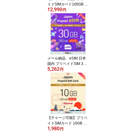
イドSIMカード100GB 36
12,990
5日 国内データ通信専用
円
NTTドコモ回線（docom
o 回線） LTE【送料無
料】
メール納品 eSIM 日本
国内 プリペイドSIM 30G
5,262
B/180日 プリペイドSIM
円
カード 国内データ通信専
用 NTTドコモ回線（doc
omo 回線）
【チャージ可能】プリペ
イドSIMカード 10GB 18
1,980
0日 国内データ通信専用
円
NTTドコモ回線（docom