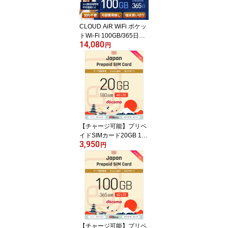
CLOUD AiR WiFi ポケッ
トWi-Fi 100GB/365日パ
14,080
ッケージ付き 【チャージ
円
可能】端末返却不要 売り
切り商品 プリペイドSim
挿入でも使用可能
【チャージ可能】プリペ
イドSIMカード20GB 180
3,950
日 国内データ通信専用 N
円
TTドコモ回線（docomo
回線） LTE【送料無料】
【チャージ可能】プリペ