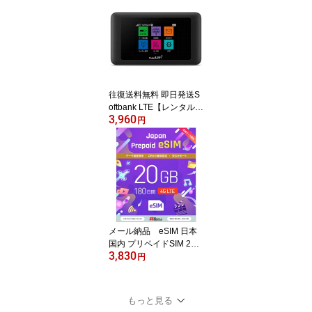
o 回線） LTE【送料無
料】
往復送料無料 即日発送S
oftbank LTE【レンタル
3,960
WiFi 国内】Pocket WiFi
円
LTE 601HW【レンタ
ル WiFiルーター 30日
プラン】ソフトバンク W
iFi レンタル WiFi【レン
タル】
メール納品 eSIM 日本
国内 プリペイドSIM 20G
3,830
B/180日 プリペイドSIM
円
カード 国内データ通信専
用 NTTドコモ回線（doc
omo 回線）
もっと見る