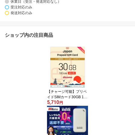
休業日（受注・発送対応なし）
受注対応のみ
発送対応のみ
ショップ内の注目商品
【チャージ可能】プリペ
イドSIMカード30GB 180
5,710
日 国内データ通信専用 N
円
TTドコモ回線（docomo
回線） LTE【送料無料】