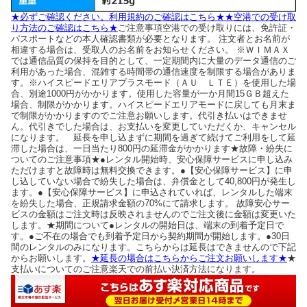
★必ずご確認ください。利用規約のご確認はこちら★
★空港での受け取
り方法のご確認はこちら★
ご注意事項空港での受け取りには、免許証・
パスポートなどの本人確認書類が必要となります。 注文者とお名前が
相違する場合は、受取人のお名前をお知らせください。 ※ＷＩＭＡＸ
では通信品質の保持を目的として、一定期間内に大量のデータ通信のご
利用があった場合、混雑する時間帯の通信速度を制限する場合がありま
す。※ハイスピードエリアプラスモード（ＡＵ ＬＴＥ）を使用した場
合、別途1000円がかかります。使用した容量が一か月間15ＧＢ超えた
場合、制限がかかります。ハイスピードエリアモードに戻しても月末ま
で制限がかかりますのでご注意お願いします。代引き払いはできませ
ん。代引きでした場合は、お支払いを変更していただくか、キャンセル
になります。 延長を申し込まずに期間を過ぎて続けてご利用をして延
滞した場合は、一日当たり800円の延滞金がかかります★故障・紛失に
ついてのご注意事項★●レンタル開始時、安心保障サービスに申し込み
ただけますと故障時は無料交換できます。●【安心保障サービス】に申
し込していない場合で紛失した場合は、弁償金として40,800円が発生し
ます。●【安心保障サービス】に申込されていれば、レンタルした端末
を紛失した場合、正規請求金額の70%にて請求します。 故障安心サー
ビスの金額はご注文時は反映されませんのでご注文後に金額は変更いた
します。★期間について●レンタルの開始日は、端末の到着予定日で
す。●ご不在の場合でも到着予定日から契約期間が開始します。●30日
間のレンタルのみになります。こちらからは延長はできませんので下記
からお願いします。
★延長の場合はこちらからご注文お願いします★
★
支払いについてのご注意楽天での前払い決済方法になります。