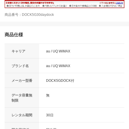
商品番号：DOCK5G30daydock
商品仕様
キャリア
au / UQ WiMAX
ブランド名
au / UQ WiMAX
メーカー型番
DOCK5GDOCK付
データ容量無
無
制限
レンタル期間
30日