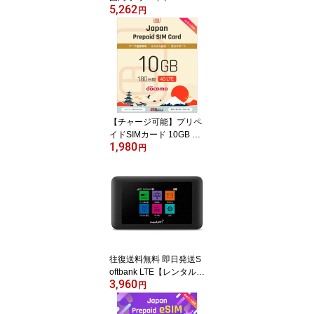
5,262
B/180日 プリペイドSIM
円
カード 国内データ通信専
用 NTTドコモ回線（doc
omo 回線）
【チャージ可能】プリペ
イドSIMカード 10GB 18
1,980
0日 国内データ通信専用
円
NTTドコモ回線（docom
o 回線） LTE【送料無
料】
往復送料無料 即日発送S
oftbank LTE【レンタル
3,960
WiFi 国内】Pocket WiFi
円
LTE 601HW【レンタ
ル WiFiルーター 30日