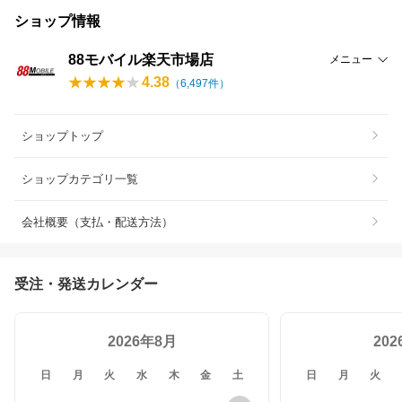
ショップ情報
88モバイル楽天市場店
メニュー
4.38
（
6,497
件）
ショップトップ
ショップカテゴリ一覧
会社概要（支払・配送方法）
受注・発送カレンダー
2026年8月
20
日
月
火
水
木
金
土
日
月
火