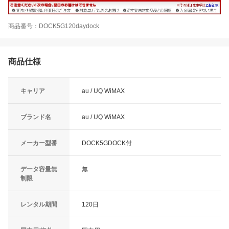
商品番号：DOCK5G120daydock
商品仕様
キャリア
au / UQ WiMAX
ブランド名
au / UQ WiMAX
メーカー型番
DOCK5GDOCK付
データ容量無
無
制限
レンタル期間
120日