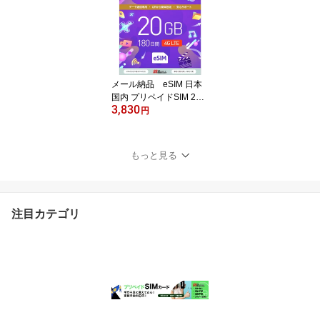
プラン】ソフトバンク W
iFi レンタル WiFi【レン
タル】
メール納品 eSIM 日本
国内 プリペイドSIM 20G
3,830
B/180日 プリペイドSIM
円
カード 国内データ通信専
用 NTTドコモ回線（doc
omo 回線）
もっと見る
注目カテゴリ