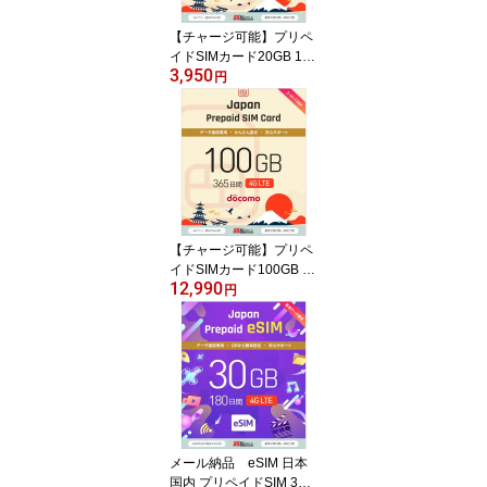
【チャージ可能】プリペ
イドSIMカード20GB 180
3,950
日 国内データ通信専用 N
円
TTドコモ回線（docomo
回線） LTE【送料無料】
【チャージ可能】プリペ
イドSIMカード100GB 36
12,990
5日 国内データ通信専用
円
NTTドコモ回線（docom
o 回線） LTE【送料無
料】
メール納品 eSIM 日本
国内 プリペイドSIM 30G