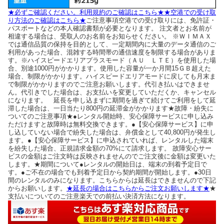
★必ずご確認ください。利用規約のご確認はこちら★
★空港での受け取
り方法のご確認はこちら★
ご注意事項空港での受け取りには、免許証・
パスポートなどの本人確認書類が必要となります。 注文者とお名前が
相違する場合は、受取人のお名前をお知らせください。 ※ＷＩＭＡＸ
では通信品質の保持を目的として、一定期間内に大量のデータ通信のご
利用があった場合、混雑する時間帯の通信速度を制限する場合がありま
す。※ハイスピードエリアプラスモード（ＡＵ ＬＴＥ）を使用した場
合、別途1000円がかかります。使用した容量が一か月間15ＧＢ超えた
場合、制限がかかります。ハイスピードエリアモードに戻しても月末ま
で制限がかかりますのでご注意お願いします。代引き払いはできませ
ん。代引きでした場合は、お支払いを変更していただくか、キャンセル
になります。 延長を申し込まずに期間を過ぎて続けてご利用をして延
滞した場合は、一日当たり800円の延滞金がかかります★故障・紛失に
ついてのご注意事項★●レンタル開始時、安心保障サービスに申し込み
ただけますと故障時は無料交換できます。●【安心保障サービス】に申
し込していない場合で紛失した場合は、弁償金として40,800円が発生し
ます。●【安心保障サービス】に申込されていれば、レンタルした端末
を紛失した場合、正規請求金額の70%にて請求します。 故障安心サー
ビスの金額はご注文時は反映されませんのでご注文後に金額は変更いた
します。★期間について●レンタルの開始日は、端末の到着予定日で
す。●ご不在の場合でも到着予定日から契約期間が開始します。●30日
間のレンタルのみになります。こちらからは延長はできませんので下記
からお願いします。
★延長の場合はこちらからご注文お願いします★
★
支払いについてのご注意楽天での前払い決済方法になります。