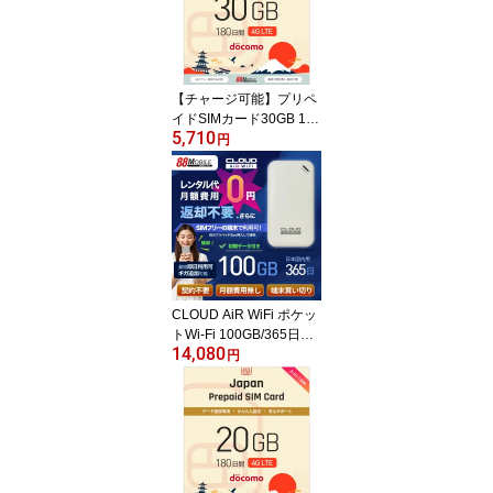
【チャージ可能】プリペ
イドSIMカード30GB 180
5,710
日 国内データ通信専用 N
円
TTドコモ回線（docomo
回線） LTE【送料無料】
CLOUD AiR WiFi ポケッ
トWi-Fi 100GB/365日パ
14,080
ッケージ付き 【チャージ
円
可能】端末返却不要 売り
切り商品 プリペイドSim
挿入でも使用可能