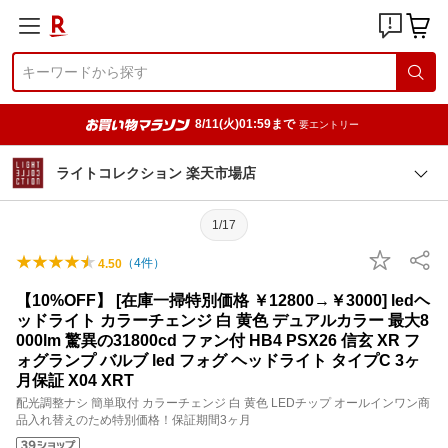
8/11(火)01:59まで
要エントリー
ライトコレクション 楽天市場店
1/17
（
4
件）
4.50
【10%OFF】 [在庫一掃特別価格 ￥12800→￥3000] ledヘ
ッドライト カラーチェンジ 白 黄色 デュアルカラー 最大8
000lm 驚異の31800cd ファン付 HB4 PSX26 信玄 XR フ
ォグランプ バルブ led フォグ ヘッドライト タイプC 3ヶ
月保証 X04 XRT
配光調整ナシ 簡単取付 カラーチェンジ 白 黄色 LEDチップ オールインワン商
品入れ替えのため特別価格！保証期間3ヶ月