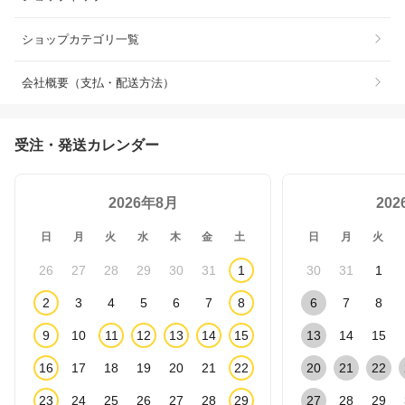
ショップカテゴリ一覧
会社概要（支払・配送方法）
受注・発送カレンダー
2026年8月
20
日
月
火
水
木
金
土
日
月
火
26
27
28
29
30
31
1
30
31
1
2
3
4
5
6
7
8
6
7
8
9
10
11
12
13
14
15
13
14
15
16
17
18
19
20
21
22
20
21
22
23
24
25
26
27
28
29
27
28
29