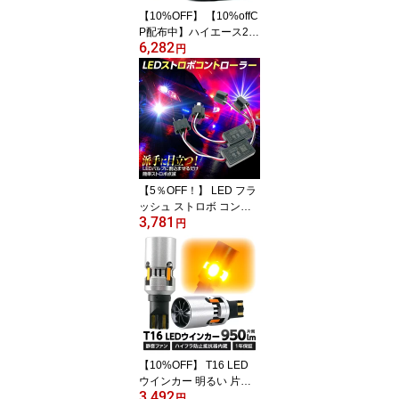
【10%OFF】 【10%offC
P配布中】ハイエース20
6,282
0系 5型 6型 7型用 オート
円
ドアロック＆ミラー自動
格納ユニット 車速連動ロ
ック・降車時ロック解
除・バック/乗降時ハザー
ド連動・夜間足元照明で
安全対策 取付説明書付き
【5％OFF！】 LED フラ
ッシュ ストロボ コント
3,781
ローラー フラッシャー
円
ボックス連続点滅モジュ
ール Led ヘッドライト
フォグランプ用 H1 H3 H
4 H7 H8 H9 H11 H16 HB
3 HB4 対応 汎用タイプあ
り 単色 2色 3色 カラーチ
ェンジバルブ 対応
【10%OFF】 T16 LED
ウインカー 明るい 片側9
3,492
50lm アンバー 静音ファ
円