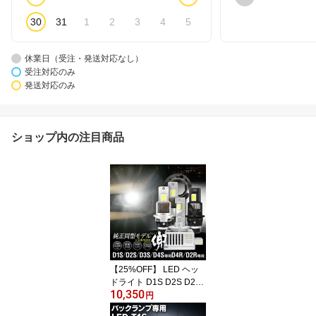
30
31
1
2
3
4
5
休業日（受注・発送対応なし）
受注対応のみ
発送対応のみ
ショップ内の注目商品
【25%OFF】 LED ヘッ
ドライト D1S D2S D2R
10,350
D3S D4S D4R 車検対応
円
信玄 兜 純正HIDをLEDヘ