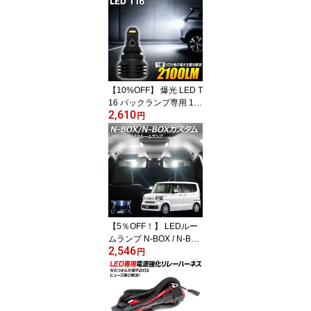
ッドライトに 純正交換 6
000K 実測値12640lm キ
ャンセラー機能付 ハイフ
ラ解消機能付 ドライバー
内蔵 純正と同サイズ kab
uto
【10%OFF】 爆光 LED T
16 バックランプ専用 1個
2,610
片側暗くて見えない不安
円
解消 夜間駐車も安心 1灯
2100lm 白 ホワイト ハイ
ブリッド対応 信玄 ULTR
A X10 寒冷地仕様 リアフ
ォグ トラック
【5％OFF！】 LEDルー
ムランプ N-BOX / N-BOX
2,546
カスタム JF5 JF6 専用設
円
計 3点セット＋T10付 室
内が暗い悩み解消 爆光純
白 高輝度SMD ポン付け
簡単取付 省電力 長寿命