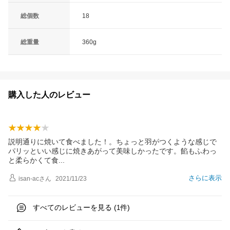
総個数
18
総重量
360g
購入した人のレビュー
説明通りに焼いて食べました！。ちょっと羽がつくような感じで
パリッといい感じに焼きあがって美味しかったです。餡もふわっ
と柔らかくて
食
さらに表示
isan-ac
さん
2021/11/23
すべてのレビューを見る (
件)
1