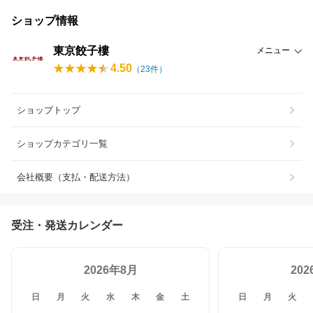
ショップ情報
東京餃子樓
メニュー
4.50
（
23
件）
ショップトップ
ショップカテゴリ一覧
会社概要（支払・配送方法）
受注・発送カレンダー
2026年8月
20
日
月
火
水
木
金
土
日
月
火