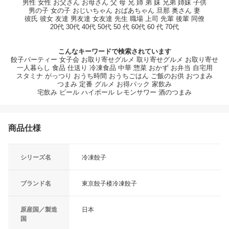
男性 女性 お父さん お母さん 父 母 兄 姉 弟 妹 兄弟 姉妹 子供
男の子 女の子 おじいちゃん おばあちゃん 旦那 奥さん 妻
彼氏 彼女 友達 男友達 女友達 先生 職場 上司 先輩 後輩 同僚
20代 30代 40代 50代 50 代 60代 60 代 70代
こんなキーワードで検索されています
餃子パーティー 女子会 お取り寄せグルメ 取り寄せグルメ お取り寄せ
一人暮らし 食品 仕送り 冷凍食品 中華 惣菜 おかず お弁当 自宅用
スタミナ がっつり おうち時間 おうちごはん ご飯のお供 おつまみ
つまみ 定番 グルメ お得パック 家飲み
宅飲み ビール ハイボール レモンサワー 酒のつまみ
商品仕様
シリーズ名
冷凍餃子
ブランド名
東京餃子楼冷凍餃子
原産国／製造
日本
国