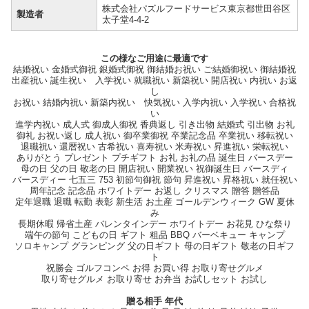
株式会社パズルフードサービス東京都世田谷区
製造者
太子堂4-4-2
この様なご用途に最適です
結婚祝い 金婚式御祝 銀婚式御祝 御結婚お祝い ご結婚御祝い 御結婚祝
出産祝い 誕生祝い 入学祝い 就職祝い 新築祝い 開店祝い 内祝い お返
し
お祝い 結婚内祝い 新築内祝い 快気祝い 入学内祝い 入学祝い 合格祝
い
進学内祝い 成人式 御成人御祝 香典返し 引き出物 結婚式 引出物 お礼
御礼 お祝い返し 成人祝い 御卒業御祝 卒業記念品 卒業祝い 移転祝い
退職祝い 還暦祝い 古希祝い 喜寿祝い 米寿祝い 昇進祝い 栄転祝い
ありがとう プレゼント プチギフト お礼 お礼の品 誕生日 バースデー
母の日 父の日 敬老の日 開店祝い 開業祝い 祝御誕生日 バースディ
バースディー 七五三 753 初節句御祝 節句 昇進祝い 昇格祝い 就任祝い
周年記念 記念品 ホワイトデー お返し クリスマス 贈答 贈答品
定年退職 退職 転勤 表彰 新生活 お土産 ゴールデンウィーク GW 夏休
み
長期休暇 帰省土産 バレンタインデー ホワイトデー お花見 ひな祭り
端午の節句 こどもの日 ギフト 粗品 BBQ バーベキュー キャンプ
ソロキャンプ グランピング 父の日ギフト 母の日ギフト 敬老の日ギフ
ト
祝勝会 ゴルフコンペ お得 お買い得 お取り寄せグルメ
取り寄せグルメ お取り寄せ お弁当 お試しセット お試し
贈る相手 年代