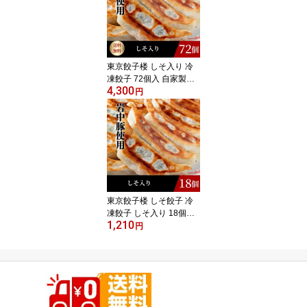
東京餃子楼 しそ入り 冷
凍餃子 72個入 自家製ラ
4,300
ー油付きお取り寄せ 餃子
円
しそ 冷凍 餃子詰め合わ
せ しそ餃子 紫蘇 ぎょう
ざ ギョウザ 美味しい 冷
凍おかず 冷凍惣菜 中華
お酒のつまみ 生餃子 う
まい 美食 簡単調理 おか
ず つまみ おつまみ 大容
量 まとめ買い 国産
東京餃子楼 しそ餃子 冷
凍餃子 しそ入り 18個入
1,210
り しそ 餃子 ぎょうざ ギ
円
ョウザ ギョーザ 紫蘇餃
子 シソ餃子 冷凍 冷凍ギ
ョーザ お取り寄せ おい
しい冷凍食品 冷凍惣菜
弁当 お取り寄せグルメ
おかず おつまみ 家飲み