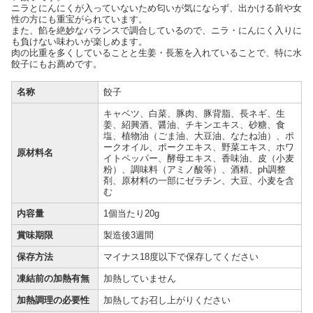
ニラとにんにくが入っていないため匂いが気にならず、出かける前や女
性の方にも重宝がられています。
また、餡を絶妙なバランスで調合しているので、ニラ・にんにく入りに
も負けない味わいが楽しめます。
肉の比重を多くしていることと生姜・長葱を入れていることで、特に水
餃子にもお薦めです。
名称
餃子
キャベツ、白菜、豚肉、豚背脂、長ネギ、生
姜、紹興酒、醤油、チキンエキス、砂糖、食
塩、植物油（ごま油、大豆油、なたね油）、ポ
ークオイル、ポークエキス、野菜エキス、ホワ
原材料名
イトペッパー、酵母エキス、香味油、皮（小麦
粉）、調味料（アミノ酸等）、酒精、ph調整
剤、原材料の一部にゼラチン、大豆、小麦を含
む
内容量
1個当たり20g
賞味期限
製造後3週間
保存方法
マイナス18度以下で保存してください
凍結前の加熱有無
加熱していません
加熱調理の必要性
加熱してお召し上がりください