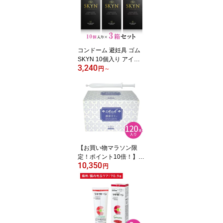
炒める 炊く 蒸しプレー
ト付き キッチン用品 ト
プラン
コンドーム 避妊具 ゴム
SKYN 10個入り アイア
3,240
ール 3箱セット スキン 避
円
～
妊 新素材 レギュラーサ
イズ ゼリー付き プレミ
アム プレミア
【お買い物マラソン限
定！ポイント10倍！】リ
10,350
ッチ 潤滑ゼリー 120本入
円
り 潤滑ジェル ローショ
ン 女性用 無臭 無色 無味
無着色 乳酸 ヒアルロン
酸 弱酸性 試験検査済み
ワンタッチ 注入 業務用
使い切り