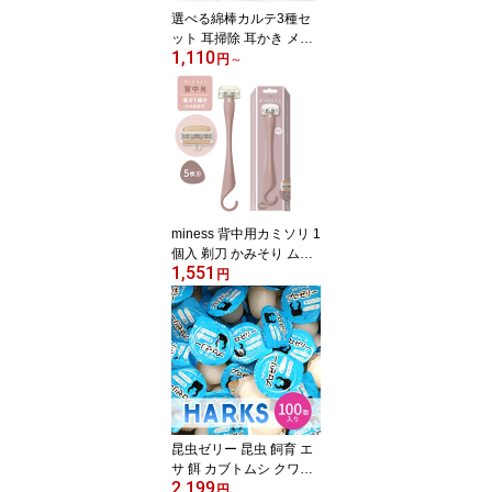
選べる綿棒カルテ3種セ
ット 耳掃除 耳かき メイ
1,110
ク直し 化粧直し 抗菌 清
円
～
潔 安心 個包装 衛生的 持
ち運び 使い捨て 日本製
組み合わせ自由 使い比べ
山洋
miness 背中用カミソリ 1
個入 剃刀 かみそり ムダ
1,551
毛処理 ロングハンドル
円
長い T字型 5枚刃 肌にや
さしい 首振り フック形
状 安定 日用品 衛生用品
貝印
昆虫ゼリー 昆虫 飼育 エ
サ 餌 カブトムシ クワガ
2,199
タ 100個入り プロゼリー
円