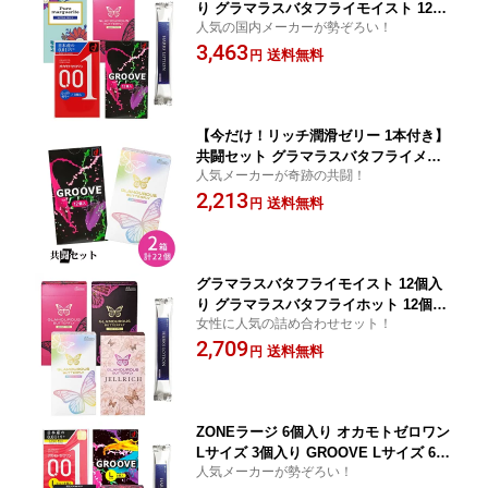
り グラマラスバタフライモイスト 12個
人気の国内メーカーが勢ぞろい！
入り ピュアマーガレットエクストラゼ
3,463
リー 12個入り GROOVE 12個入り HAR
送料無料
円
KSローション 合計4点セット コンドー
ム 避妊具 スキン ゴム 薄い 潤滑
【今だけ！リッチ潤滑ゼリー 1本付き】
共闘セット グラマラスバタフライメル
人気メーカーが奇跡の共闘！
ティ 10個入り GROOVE 12個入り 合計
2,213
2点セット コンドーム 避妊具 スキン ゴ
送料無料
円
ム 薄い 潤滑 潤い たっぷり ゼリー フィ
ット天然ゴム ラテックス ジェクス オカ
モト
グラマラスバタフライモイスト 12個入
り グラマラスバタフライホット 12個入
女性に人気の詰め合わせセット！
り グラマラスバタフライジェルリッチ 8
2,709
個入り グラマラスバタフライメルティ 1
送料無料
円
0個入り HARKSローション 合計4点セッ
ト コンドーム 避妊具 スキン
ZONEラージ 6個入り オカモトゼロワン
Lサイズ 3個入り GROOVE Lサイズ 6個
人気メーカーが勢ぞろい！
入り グラマラスバタフライL 8個入り H