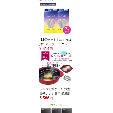
KBファーム 夏休み 自由
研究 高たんぱく アミノ
酸 無着色
【2個セット】めぐっぱ
足指オープナー グレー 1
3,414
足入 すっきり むくみ 疲
円
れ リラックス 保温 なめ
らか ズレにくい フィッ
ト クッション フットケ
ア ドクターショール
レンジで焼ケール 深型
電子レンジ専用 簡単調理
5,586
時短 焦げにくい 食洗機
円
対応 丸洗い 手軽 ニオイ
煙 抑制 火を使わない 魚
肉 焼く 蒸す 煮る 茹でる