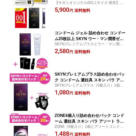
【サガミオリジナル001 Lサイズ 発売】薄
オリジナル 0.01 0.02 オカモト ゼロワン
さを極めたLサイズ4点セット
5,900
SKYN ラージ 大きいサイズ 避妊具 HAR
送料無料
円
KSローション 薄い コンドーム 避妊具
こんどーむ
コンドーム ジェル 詰め合わせ コンドー
ム25枚以上 SKYN ウー・マン潤滑ゼリ
SKYNプレミアムプラスとウー・マン潤滑
ー 潤滑ジェル 不二ラテックス うるおい
ゼリーがセットになったお買い得パッケー
2,580
マッサージ オイル ローション hk0017
送料無料
円
ジ！
SKYNプレミアムプラス詰め合わせパッ
ク コンドーム 避妊具 スキン バラ アソ
SKYNプレミアムプラス（5枚入り）1箱と
ート ランダム 詰め合わせ 福袋 おまけ
アソートコンドーム24枚、合計29枚の詰め
1,080
お楽しみ 安心梱包 国内メーカー オカモ
送料無料
円
合わせパック
ト サガミ フジラテ ジェクス ジャパン
メディカル
ZONE6個入り詰め合わせパック コンド
ーム 避妊具 スキン バラ アソート ラン
ZONE（6枚入り）1箱とアソートコンドー
ダム 詰め合わせ 福袋 おまけ お楽しみ
ム24枚、合計30枚の詰め合わせパック
1,488
安心梱包 国内メーカー オカモト サガミ
送料無料
円