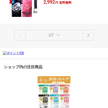
2,992
ARKSローション 合計4点セット コンド
送料無料
円
ーム 避妊具 スキン ゴム 天然ゴム 薄い
大きい ビック ジェクス オカモト
1/7
ショップ内の注目商品