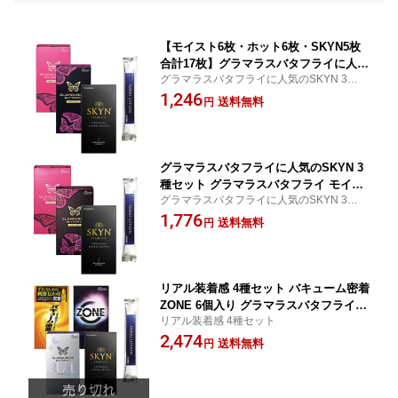
【モイスト6枚・ホット6枚・SKYN5枚
合計17枚】グラマラスバタフライに人気
グラマラスバタフライに人気のSKYN 3種セ
のSKYN 3種セット グラマラスバタフラ
ット
1,246
イ モイスト ホット 6個入り SKYN ORI
送料無料
円
GINAL 5個入り オリジナル HARKSロー
ション JEX フジラテ 避妊具 コンドーム
グラマラスバタフライに人気のSKYN 3
種セット グラマラスバタフライ モイス
グラマラスバタフライに人気のSKYN 3種セ
ト ホット 12個入り SKYN ORIGINAL 5
ット
1,776
個入り オリジナル HARKSローション
送料無料
円
リアル装着感 4種セット バキューム密着
ZONE 6個入り グラマラスバタフライ
リアル装着感 4種セット
リアル 8個入り SKYN ORIGINAL 5個入
2,474
り HARKSローション
送料無料
円