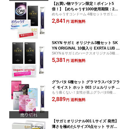
【お買い物マラソン限定！ポイント5
倍！】【めちゃうす1000使用期限：202
めちゃうすコンドーム 4種セットサガミオ
6年9月30日】めちゃうすコンドーム 4種
リジナル めちゃうす ZONE SKYNサガミ ジ
2,841
セット ZONE 6個入り サガミオリジナ
送料無料
円
ェクス 不二ラテックスコンドーム 避妊具
ル001 5個入り めちゃうす1000 SKYN O
ゴム 即日発送
RIGINAL 5個入り HARKSローション サ
ガミ ジェクス フジラテ 薄い コンドー
ム 避妊具
SKYN サガミ オリジナル3種セット SK
YN ORIGINAL 10個入り EXRTA LUB 1
SKYN＆サガミのハークスオリジナル3種セ
0個入り サガミオリジナル002 20個入り
ット
5,381
HARKSローション
送料無料
円
グラバタ 6種セット グラマラスバタフラ
イ モイスト ホット 003 ジェルリッチ リ
もう痛くない！女性が喜ぶグラバタ6種セッ
アル ドット HARKSローション
ト
2,889
送料無料
円
【サガミオリジナル001 Lサイズ 発売】
薄さを極めたLサイズ4点セット サガミ