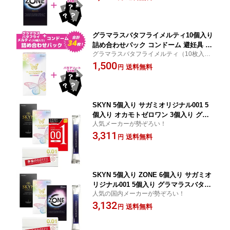
フジラテ ジェクス ジャパンメディカル
グラマラスバタフライメルティ10個入り
詰め合わせパック コンドーム 避妊具 ス
グラマラスバタフライメルティ（10枚入
キン バラ アソート ランダム 詰め合わ
り）1箱とアソートコンドーム24枚、合計3
1,500
せ 福袋 おまけ お楽しみ 安心梱包 国内
送料無料
円
4枚の詰め合わせパック
メーカー オカモト サガミ フジラテ ジ
ェクス ジャパンメディカル
SKYN 5個入り サガミオリジナル001 5
個入り オカモトゼロワン 3個入り グラ
人気メーカーが勢ぞろい！
マラスバタフライメルティ 10個入り HA
3,311
RKSローション 合計4点セット コンド
送料無料
円
ーム 避妊具 スキン ゴム サガミ オカモ
ト フジラテ ジェクス
SKYN 5個入り ZONE 6個入り サガミオ
リジナル001 5個入り グラマラスバタフ
人気の国内メーカーが勢ぞろい！
ライメルティ 10個入り HARKSローショ
3,132
ン 合計4点セット コンドーム 避妊具 ス
送料無料
円
キン ゴム 天然ゴム ラテックス 薄い 潤
滑 サガミ ジェクス フジラテ