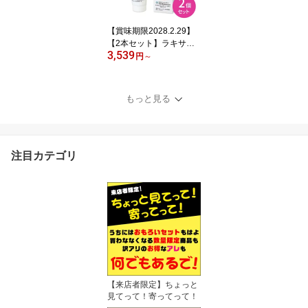
【賞味期限2028.2.29】
【2本セット】ラキサト
3,539
ーン 猫用 70.9g 2本 毛玉
円
～
除去 形成防止 腸内環境
消化管内 毛玉ケア スタ
ンドチューブタイプ 猫
もっと見る
ネコ ペット フジタ製薬
注目カテゴリ
【来店者限定】ちょっと
見てって！寄ってって！