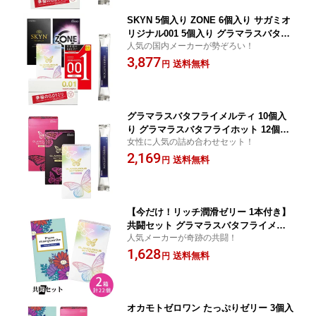
SKYN 5個入り ZONE 6個入り サガミオ
リジナル001 5個入り グラマラスバタフ
人気の国内メーカーが勢ぞろい！
ライメルティ 10個入り オカモトゼロワ
3,877
ン 3個入り HARKSローション 合計5点
送料無料
円
セット コンドーム 避妊具 サガミ ジェ
クス 不二ラテ フジラテ オカモト
グラマラスバタフライメルティ 10個入
り グラマラスバタフライホット 12個入
女性に人気の詰め合わせセット！
り グラマラスバタフライモイスト 12個
2,169
入り HARKSローション 合計3点セット
送料無料
円
コンドーム 避妊具 スキン ゴム 薄い 潤
滑 潤い 温かい 天然ゴム ジェクス
【今だけ！リッチ潤滑ゼリー 1本付き】
共闘セット グラマラスバタフライメル
人気メーカーが奇跡の共闘！
ティ 10個入り ピュアマーガレットエク
1,628
ストラゼリー 12個入り 合計2点セット
送料無料
円
コンドーム 避妊具 スキン ゴム 薄い 潤
滑 潤い たっぷり ゼリー 天然ゴム ラテ
ックス ジェクス オカモト
オカモトゼロワン たっぷりゼリー 3個入