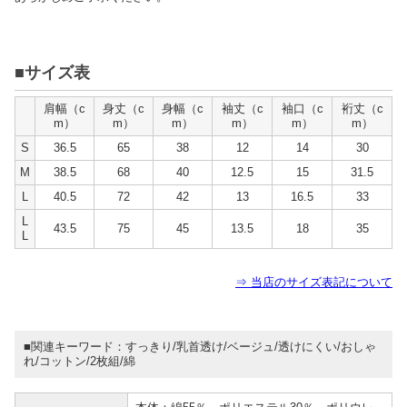
■サイズ表
肩幅（c
身丈（c
身幅（c
袖丈（c
袖口（c
裄丈（c
m）
m）
m）
m）
m）
m）
S
36.5
65
38
12
14
30
M
38.5
68
40
12.5
15
31.5
L
40.5
72
42
13
16.5
33
L
43.5
75
45
13.5
18
35
L
⇒ 当店のサイズ表記について
■関連キーワード：すっきり/乳首透け/ベージュ/透けにくい/おしゃ
れ/コットン/2枚組/綿