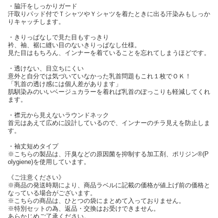
・脇汗をしっかりガード
汗取りパッド付でＴシャツやＹシャツを着たときに出る汗染みもしっか
りキャッチします。
・きりっぱなしで見た目もすっきり
衿、袖、裾に縫い目のないきりっぱなし仕様。
見た目はもちろん、インナーを着ていることを忘れてしまうほどです。
・透けない、目立ちにくい
意外と自分では気づいていなかった乳首問題もこれ１枚でＯＫ！
「乳首の透け感には個人差があります」
肌馴染みのいいベージュカラーを着れば乳首のぽっこりも軽減してくれ
ます。
・襟元から見えないラウンドネック
首元はあえて広めに設計しているので、インナーのチラ見えを防止しま
す。
・袖丈短めタイプ
※こちらの製品は、汗臭などの原因菌を抑制する加工剤、ポリジン®(P
olygiene)を使用しています。
《ご注意ください》
※商品の発送時期により、商品ラベルに記載の価格が値上げ前の価格と
なっている場合がございます。
※こちらの商品は、ひとつの袋にまとめて入っておりません。
※特別セットの為、返品・交換はお受けできません。
あらかじめご了承ください。