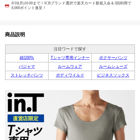
8/10(月)10:00まで！JCBブランド選択で楽天カード新規入会＆3回利用で
8,000ポイント進呈！
商品説明
注目ワードで探す
綿100%
Tシャツ専用インナー
ボクサーパンツ
パジャマ
ルームウェア
ルームシューズ
ストレッチパンツ
ボディワイルド
ビジネスソックス