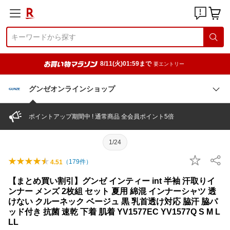
8/11(火)01:59まで
要エントリー
グンゼオンラインショップ
ポイントアップ期間中 ! 通常商品 全会員ポイント5倍
1/24
（
179
件）
4.51
【まとめ買い割引】グンゼ インティー int 半袖 汗取りイ
ンナー メンズ 2枚組 セット 夏用 綿混 インナーシャツ 透
けない クルーネック ベージュ 黒 乳首透け対応 脇汗 脇パ
ッド付き 抗菌 速乾 下着 肌着 YV1577EC YV1577Q S M L
LL