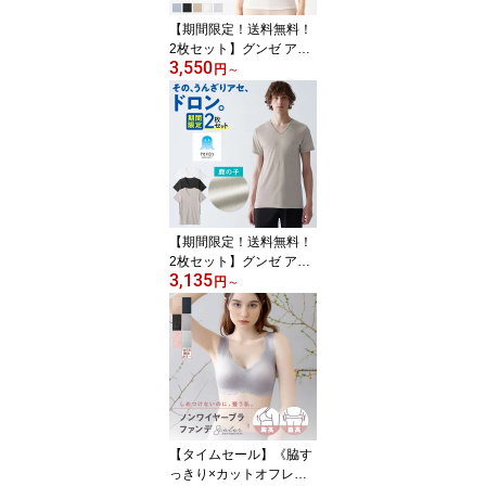
【期間限定！送料無料！
2枚セット】グンゼ アセ
3,550
ドロン インナー トップ
円
～
ス 半袖 2分袖 レディース
夏 夏用 吸汗速乾 速乾 涼
しい 涼感 べたつかない
汗取り 汗とり 脇汗 汗染
み防止 下着 インナーシ
ャツ アンダーシャツ MC
0051P MC0051ST S M L
LL 3L
【期間限定！送料無料！
2枚セット】グンゼ アセ
3,135
ドロン 半袖 Vネック 鹿
円
～
の子 メンズ 夏 夏用 吸汗
速乾 速乾 涼しい 涼感 べ
たつかない 汗染み防止
下着 肌着 インナーシャ
ツ アンダーシャツ MCA7
15P MCA715ST M L LL
【タイムセール】《脇す
っきり×カットオフレー