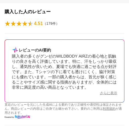
購入した人のレビュー
4.51
（
179
件）
レビューのAI要約
購入者の多くがグンゼのWILDBODY AIRZの着心地と肌触
りの良さを高く評価しています。特に、汗をしっかり吸収
し、通気性が良いため、夏場でも快適に過ごせる点が好評
です。また、Tシャツの下に着ても透けにくく、脇汗対策
にも優れています。一部の購入者からは、首元が狭く感じ
ることやサイズ感に関する指摘がありますが、全体的には
非常に満足度の高い商品となっています。
さらに表示
直近のレビューを元にした生成AIによる要約であり正確性や適切性は保証されませ
ん。商品レビューの内容はご自身でお確かめ下さい。要約のご利用は
利用規約
が適
用されます。