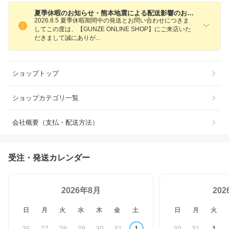
夏季休暇のお知らせ・熊本地震による配送影響のお知らせ
2026.8.5 夏季休暇期間中の発送とお問い合わせにつきま
してこの度は、【GUNZE ONLINE SHOP】にご来店いた
だきまして誠にあり
が
ショップトップ
ショップカテゴリ一覧
会社概要（支払・配送方法）
受注・発送カレンダー
2026年8月
20
日
月
火
水
木
金
土
日
月
火
26
27
28
29
30
31
1
30
31
1