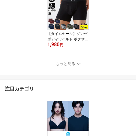
混 コットン 縫い目なし
保湿加工 シームレス ひ
びきにくい ウエストゴム
なし 日本製 敏感肌 下着
締め付けない 無地 KL20
70A KL2062A KL2071A
【タイムセール】グンゼ
KL2072A
ボディワイルド ボクサー
1,980
パンツ メンズ 2枚組 セッ
円
ト 前開き 綿混 綿 無地 シ
ンプル ストレッチ 限定
ボクサーブリーフ 下着 B
もっと見る
ODYWILD BWB0802 S
M L LL
注目カテゴリ