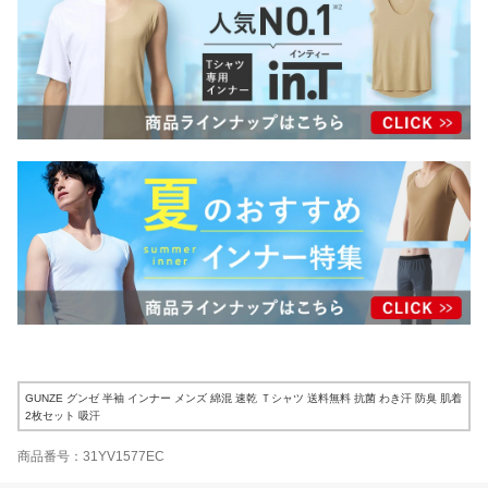
GUNZE グンゼ 半袖 インナー メンズ 綿混 速乾 Ｔシャツ 送料無料 抗菌 わき汗 防臭 肌着
2枚セット 吸汗
商品番号：31YV1577EC