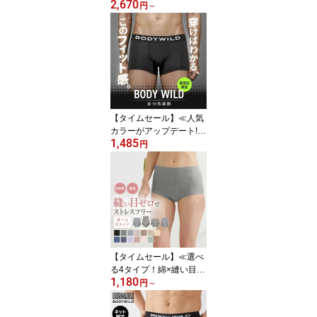
2,670
スでひびきにくい》 グン
円
～
ゼ キレイラボ ブラジャ
ー ノンワイヤー ノンワ
イヤーブラ 脇高 脇肉 は
み肉 ハミ肉 段差 スッキ
リ ひびきにくい ホック
なし シームレス 美胸 小
胸 補正 総レース かわい
い GUNZE KB1655
【タイムセール】≪人気
カラーがアップデート!!
1,485
≫グンゼ ボディワイルド
円
ボクサーパンツ 前閉じ
ローライズ メンズ 無地
シンプル ストレッチ 誕
生日 プレゼント 吸汗 速
乾 限定 ボクサーブリー
フ フィット おしゃれ 下
着 大きいサイズ BODYW
ILD BW2995P BW2997P
【タイムセール】≪選べ
S M L LL 3L
る4タイプ！綿×縫い目の
1,180
ないショーツがさらに進
円
～
化≫ グンゼ キレイラボ
ショーツ レディース 綿