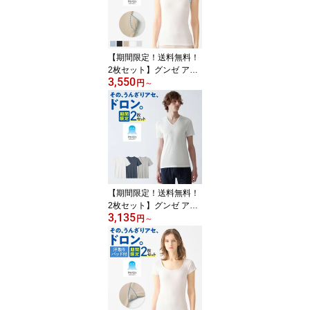
【期間限定！送料無料！
2枚セット】グンゼ アセ
3,550
ドロン インナー トップ
円
～
ス タンクトップ レディ
ース 夏 夏用 吸汗速乾 速
乾 涼しい 涼感 べたつか
ない 汗取り 汗とり 脇汗
汗染み防止 下着 インナ
ーシャツ アンダーシャツ
MC0053P MC0053ST S
M L LL 3L
【期間限定！送料無料！
2枚セット】グンゼ アセ
3,135
ドロン 半袖 Vネック メ
円
～
ンズ 夏 秋 冬 吸汗速乾 速
乾 涼しい 涼感 べたつか
ない 汗染み防止 下着 肌
着 インナーシャツ アン
ダーシャツ MCA615P M
CA615ST M L LL