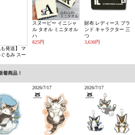
スヌーピー イニシャ
財布 レディース ブラ
ル タオル ミニタオル
ンド キャラクター 三
ハ
つ
825円
3,630円
祝も発送】 マ
いぐるみ スー
新着商品！
2026/7/17
2026/7/17