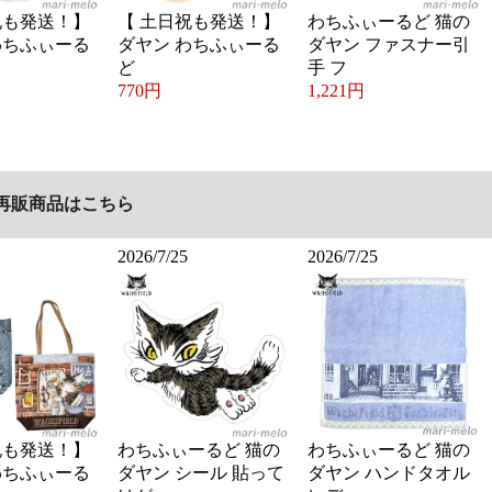
祝も発送！】
【 土日祝も発送！】
わちふぃーるど 猫の
わちふぃーる
ダヤン わちふぃーる
ダヤン ファスナー引
ど
手 フ
770円
1,221円
再販商品はこちら
2026/7/25
2026/7/25
祝も発送！】
わちふぃーるど 猫の
わちふぃーるど 猫の
わちふぃーる
ダヤン シール 貼って
ダヤン ハンドタオル