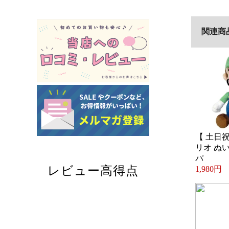
関連商
【 土日
リオ ぬ
パ
1,980円