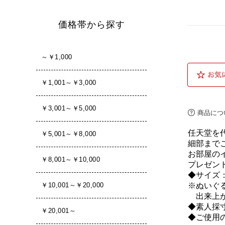
商品につ
任天堂を
細部まで
お部屋の
プレゼン
◆サイズ：約
※ぬいぐ
出来上が
◆素人採
◆ご使用