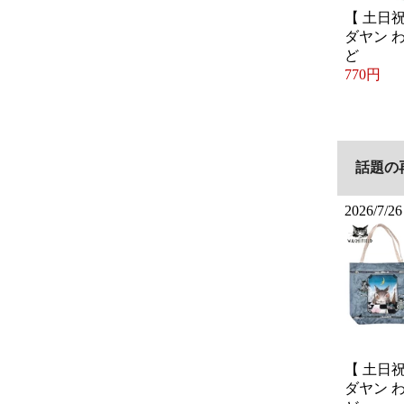
【 土日
ダヤン 
ど
770円
話題の
2026/7/26
【 土日
ダヤン 