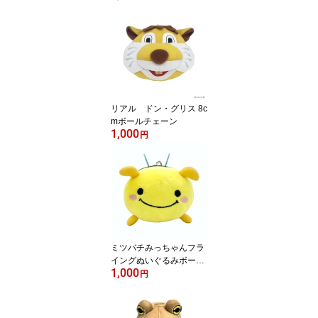
リアル ドン・グリス 8c
mボールチェーン
1,000
円
ミツバチみっちゃんフラ
イングぬいぐるみボール
1,000
チェーン
円