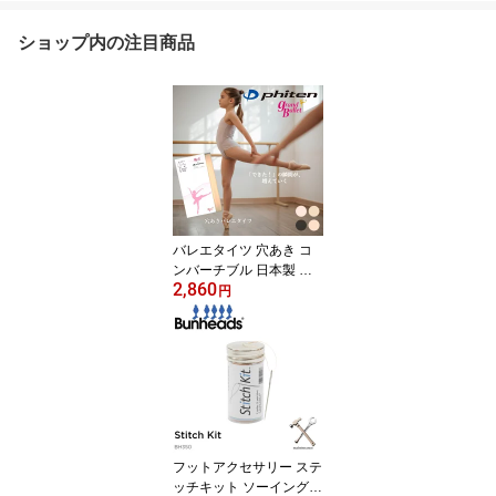
ショップ内の注目商品
バレエタイツ 穴あき コ
ンバーチブル 日本製 フ
2,860
ァイテン phiten アクアチ
円
タン ジュニア コンクー
ル レッスン 発表会 舞台
バレエ タイツ S M L ブラ
ック ピンク ベージュ g0
001
フットアクセサリー ステ
ッチキット ソーイングセ