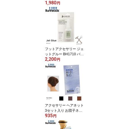
1,980
ット バンヘッズ Bunhea
円
ds 裁縫セット BH350
フットアクセサリー ジェ
ットグルー BH1710 バン
2,200
ヘッズ Jet Glue Bunhea
円
ds プロ仕様 トゥシュー
ズ補強 ポアント用
アクセサリー ヘアネット
3セット入り お団子ネッ
935
ト BH420-425 バンヘッ
円
ズ Bunheads シニヨン
まとめ髪