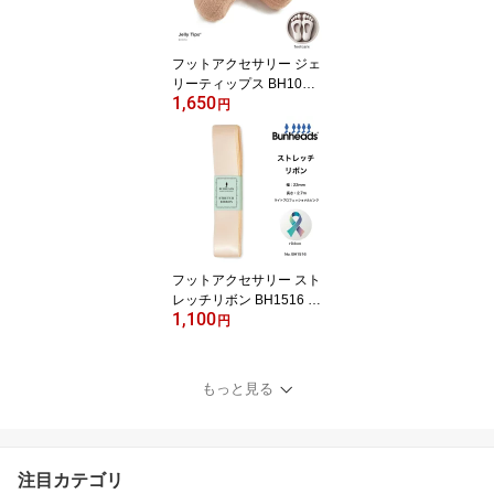
フットアクセサリー ジェ
リーティップス BH1050
1,650
バンヘッズ Bunheads 足
円
指用保護カバー ジェル入
り
フットアクセサリー スト
レッチリボン BH1516 幅
1,100
22mm・長さ2.7m バンヘ
円
ッズ Bunheads シューズ
アクセサリー
もっと見る
注目カテゴリ