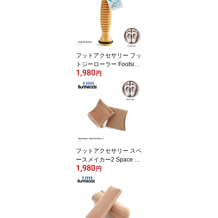
フットアクセサリー フッ
トジーローラー Footsie
1,980
Roller BH500 バンヘッ
円
ズ Bunheads 足裏ケアグ
ッズ ストレッチ
フットアクセサリー スペ
ースメイカー2 Space m
1,980
aker 2 ジェル入り トゥセ
円
パレーター バンヘッズ B
H1049 バレエ フットケ
ア用品 足ケアグッズ