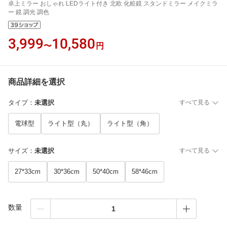
卓上ミラー おしゃれ LEDライト付き 北欧 化粧鏡 スタンドミラー メイクミラ
ー 鏡 調光 調色
3,999
10,580
〜
円
商品詳細を選択
タイプ
：
未選択
すべて見る
電球型
ライト型（丸）
ライト型（角）
サイズ
：
未選択
すべて見る
27*33cm
30*36cm
50*40cm
58*46cm
数量