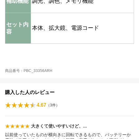
補助機能
調光、調色、メモリ機能
セット内
本体、拡大鏡、電源コード
容
商品番号：PBC_33356ARH
購入した人のレビュー
4.67
（
3
件）
大きくて使いやすいけど
、
以前使っていたものが横向きに回転できるもので、バッテリーか