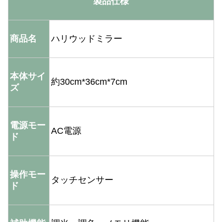
製品仕様
商品名
ハリウッドミラー
本体サイ
約30cm*36cm*7cm
ズ
電源モー
AC電源
ド
操作モー
タッチセンサー
ド