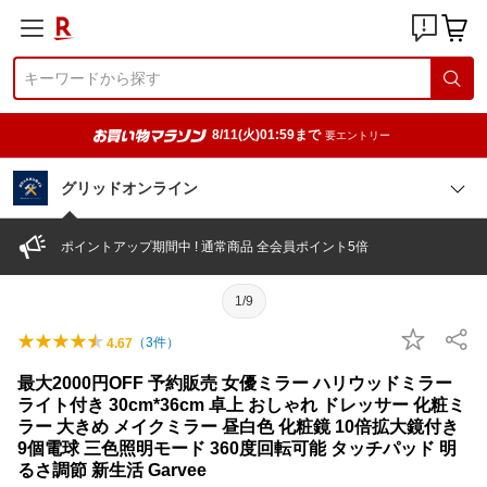
8/11(火)01:59まで
要エントリー
グリッドオンライン
ポイントアップ期間中 ! 通常商品 全会員ポイント5倍
1/9
（
3
件）
4.67
最大2000円OFF 予約販売 女優ミラー ハリウッドミラー
ライト付き 30cm*36cm 卓上 おしゃれ ドレッサー 化粧ミ
ラー 大きめ メイクミラー 昼白色 化粧鏡 10倍拡大鏡付き
9個電球 三色照明モード 360度回転可能 タッチパッド 明
るさ調節 新生活 Garvee