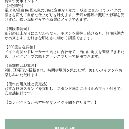
おすすめポイント：
【3色調光】
電球色/昼白色/昼光色の3色に変更が可能で、状況に合わせてメイクの
濃さを変えて自然な仕上がりを叶えます。天気や部屋の照明の影響を受
けずに、暗い場所や夜でも綺麗にメイクできます。
【無段階調光】
細部の仕上がりにこだわるなら、ボタンを長押し続けると、無段階調光
が出来ます。お好きな明るさに細かく調整できます。
【360度自在調整】
メイク角度やドレッサーの高さに合わせて、自由に角度を調整できるた
め、メイクアップの際もストレスフリーで使用できます。
【高輝度LED電球】
9個LED電球が搭載され、時間や場所を気にせず、美しいメイクををお
楽しみいただけます。
【優れた耐久性と安定感】
頑丈な鉄製スタンドを採用し、スタンド底部に滑り止めマット付きで、
安定感抜群です。
【コンパクトながら本格的なメイク空間を作ります。】